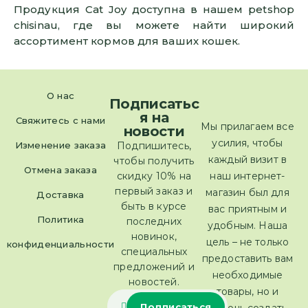
Продукция Cat Joy доступна в нашем petshop
chisinau, где вы можете найти широкий
ассортимент кормов для ваших кошек.
О нас
Подписатьс
я на
Свяжитесь с нами
Мы прилагаем все
новости
усилия, чтобы
Изменение заказа
Подпишитесь,
каждый визит в
чтобы получить
Отмена заказа
скидку 10% на
наш интернет-
первый заказ и
магазин был для
Доставка
быть в курсе
вас приятным и
Политика
последних
удобным. Наша
новинок,
цель – не только
конфиденциальности
специальных
предоставить вам
предложений и
необходимые
новостей.
товары, но и