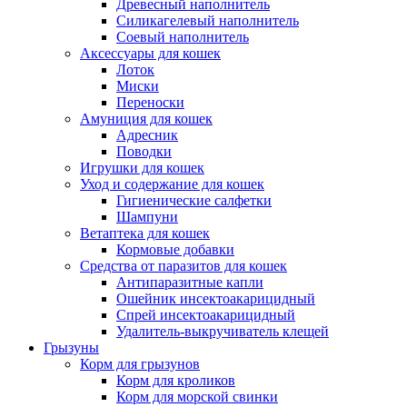
Древесный наполнитель
Силикагелевый наполнитель
Соевый наполнитель
Аксессуары для кошек
Лоток
Миски
Переноски
Амуниция для кошек
Адресник
Поводки
Игрушки для кошек
Уход и содержание для кошек
Гигиенические салфетки
Шампуни
Ветаптека для кошек
Кормовые добавки
Средства от паразитов для кошек
Антипаразитные капли
Ошейник инсектоакарицидный
Спрей инсектоакарицидный
Удалитель-выкручиватель клещей
Грызуны
Корм для грызунов
Корм для кроликов
Корм для морской свинки