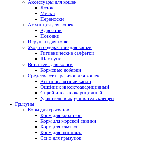
Аксессуары для кошек
Лоток
Миски
Переноски
Амуниция для кошек
Адресник
Поводки
Игрушки для кошек
Уход и содержание для кошек
Гигиенические салфетки
Шампуни
Ветаптека для кошек
Кормовые добавки
Средства от паразитов для кошек
Антипаразитные капли
Ошейник инсектоакарицидный
Спрей инсектоакарицидный
Удалитель-выкручиватель клещей
Грызуны
Корм для грызунов
Корм для кроликов
Корм для морской свинки
Корм для хомяков
Корм для шиншилл
Сено для грызунов