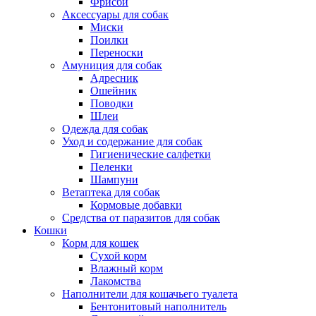
Фрисби
Аксессуары для собак
Миски
Поилки
Переноски
Амуниция для собак
Адресник
Ошейник
Поводки
Шлеи
Одежда для собак
Уход и содержание для собак
Гигиенические салфетки
Пеленки
Шампуни
Ветаптека для собак
Кормовые добавки
Средства от паразитов для собак
Кошки
Корм для кошек
Сухой корм
Влажный корм
Лакомства
Наполнители для кошачьего туалета
Бентонитовый наполнитель