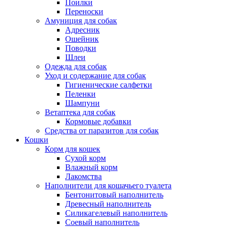
Поилки
Переноски
Амуниция для собак
Адресник
Ошейник
Поводки
Шлеи
Одежда для собак
Уход и содержание для собак
Гигиенические салфетки
Пеленки
Шампуни
Ветаптека для собак
Кормовые добавки
Средства от паразитов для собак
Кошки
Корм для кошек
Сухой корм
Влажный корм
Лакомства
Наполнители для кошачьего туалета
Бентонитовый наполнитель
Древесный наполнитель
Силикагелевый наполнитель
Соевый наполнитель