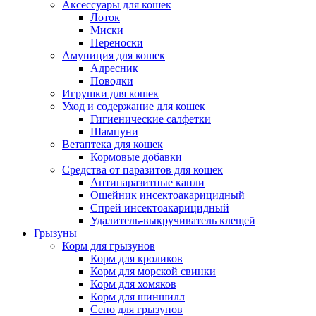
Аксессуары для кошек
Лоток
Миски
Переноски
Амуниция для кошек
Адресник
Поводки
Игрушки для кошек
Уход и содержание для кошек
Гигиенические салфетки
Шампуни
Ветаптека для кошек
Кормовые добавки
Средства от паразитов для кошек
Антипаразитные капли
Ошейник инсектоакарицидный
Спрей инсектоакарицидный
Удалитель-выкручиватель клещей
Грызуны
Корм для грызунов
Корм для кроликов
Корм для морской свинки
Корм для хомяков
Корм для шиншилл
Сено для грызунов