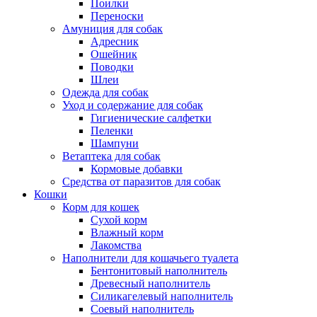
Поилки
Переноски
Амуниция для собак
Адресник
Ошейник
Поводки
Шлеи
Одежда для собак
Уход и содержание для собак
Гигиенические салфетки
Пеленки
Шампуни
Ветаптека для собак
Кормовые добавки
Средства от паразитов для собак
Кошки
Корм для кошек
Сухой корм
Влажный корм
Лакомства
Наполнители для кошачьего туалета
Бентонитовый наполнитель
Древесный наполнитель
Силикагелевый наполнитель
Соевый наполнитель