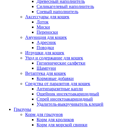
Древесный наполнитель
Силикагелевый наполнитель
Соевый наполнитель
Аксессуары для кошек
Лоток
Миски
Переноски
Амуниция для кошек
Адресник
Поводки
Игрушки для кошек
Уход и содержание для кошек
Гигиенические салфетки
Шампуни
Ветаптека для кошек
Кормовые добавки
Средства от паразитов для кошек
Антипаразитные капли
Ошейник инсектоакарицидный
Спрей инсектоакарицидный
Удалитель-выкручиватель клещей
Грызуны
Корм для грызунов
Корм для кроликов
Корм для морской свинки