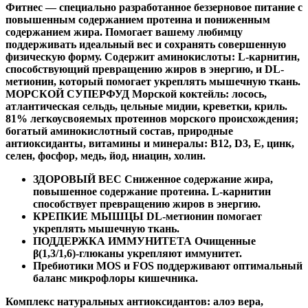
Фитнес — специально разработанное беззерновое питание с
повышенным содержанием протеина и пониженным
содержанием жира. Помогает вашему любимцу
поддерживать идеальный вес и сохранять совершенную
физическую форму. Содержит аминокислоты: L-карнитин,
способствующий превращению жиров в энергию, и DL-
метионин, который помогает укреплять мышечную ткань.
МОРСКОЙ СУПЕРФУД Морской коктейль: лосось,
атлантическая сельдь, цельные мидии, креветки, криль.
81% легкоусвояемых протеинов морского происхождения;
богатый аминокислотный состав, природные
антиоксиданты, витамины и минералы: B12, D3, E, цинк,
селен, фосфор, медь, йод, ниацин, холин.
ЗДОРОВЫЙ ВЕС Сниженное содержание жира,
повышенное содержание протеина. L-карнитин
способствует превращению жиров в энергию.
КРЕПКИЕ МЫШЦЫ DL-метионин помогает
укреплять мышечную ткань.
ПОДДЕРЖКА ИММУНИТЕТА Очищенные
β(1,3/1,6)-глюканы укрепляют иммунитет.
Пребиотики MOS и FOS поддерживают оптимальный
баланс микрофлоры кишечника.
Комплекс натуральных антиоксидантов: алоэ вера,