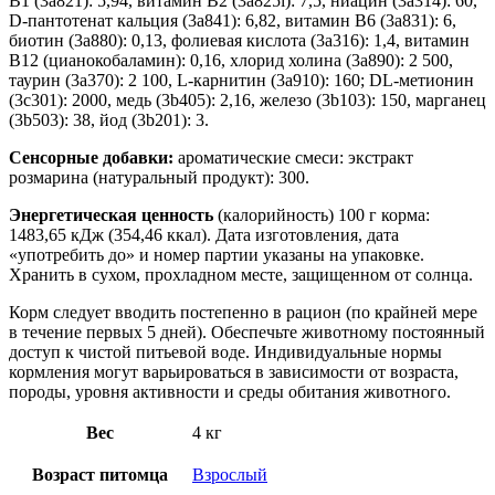
B1 (3а821): 5,94, витамин B2 (3a825i): 7,5, ниацин (3а314): 60,
D-пантотенат кальция (3а841): 6,82, витамин B6 (3а831): 6,
биотин (3а880): 0,13, фолиевая кислота (3а316): 1,4, витамин
B12 (цианокобаламин): 0,16, хлорид холина (3а890): 2 500,
таурин (3а370): 2 100, L-карнитин (3а910): 160; DL-метионин
(3c301): 2000, медь (3b405): 2,16, железо (3b103): 150, марганец
(3b503): 38, йод (3b201): 3.
Сенсорные добавки:
ароматические смеси: экстракт
розмарина (натуральный продукт): 300.
Энергетическая ценность
(калорийность) 100 г корма:
1483,65 кДж (354,46 ккал). Дата изготовления, дата
«употребить до» и номер партии указаны на упаковке.
Хранить в сухом, прохладном месте, защищенном от солнца.
Корм следует вводить постепенно в рацион (по крайней мере
в течение первых 5 дней). Обеспечьте животному постоянный
доступ к чистой питьевой воде. Индивидуальные нормы
кормления могут варьироваться в зависимости от возраста,
породы, уровня активности и среды обитания животного.
Вес
4 кг
Возраст питомца
Взрослый