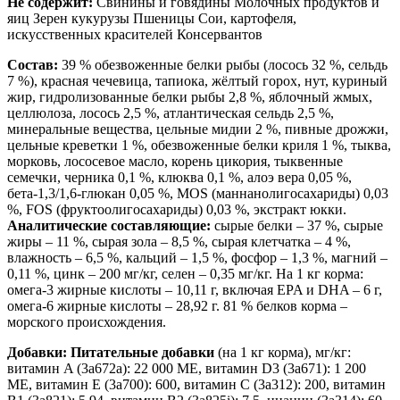
Не содержит:
Свинины и говядины Молочных продуктов и
яиц Зерен кукурузы Пшеницы Сои, картофеля,
искусственных красителей Консервантов
Состав:
39 % обезвоженные белки рыбы (лосось 32 %, сельдь
7 %), красная чечевица, тапиока, жёлтый горох, нут, куриный
жир, гидролизованные белки рыбы 2,8 %, яблочный жмых,
целлюлоза, лосось 2,5 %, атлантическая сельдь 2,5 %,
минеральные вещества, цельные мидии 2 %, пивные дрожжи,
цельные креветки 1 %, обезвоженные белки криля 1 %, тыква,
морковь, лососевое масло, корень цикория, тыквенные
семечки, черника 0,1 %, клюква 0,1 %, алоэ вера 0,05 %,
бета-1,3/1,6-глюкан 0,05 %, MOS (маннанолигосахариды) 0,03
%, FOS (фруктоолигосахариды) 0,03 %, экстракт юкки.
Аналитические составляющие:
сырые белки – 37 %, сырые
жиры – 11 %, сырая зола – 8,5 %, сырая клетчатка – 4 %,
влажность – 6,5 %, кальций – 1,5 %, фосфор – 1,3 %, магний –
0,11 %, цинк – 200 мг/кг, селен – 0,35 мг/кг. На 1 кг корма:
омега-3 жирные кислоты – 10,11 г, включая EPA и DHA – 6 г,
омега-6 жирные кислоты – 28,92 г. 81 % белков корма –
морского происхождения.
Добавки: Питательные добавки
(на 1 кг корма), мг/кг:
витамин A (3а672а): 22 000 МЕ, витамин D3 (3а671): 1 200
МЕ, витамин E (3а700): 600, витамин C (3а312): 200, витамин