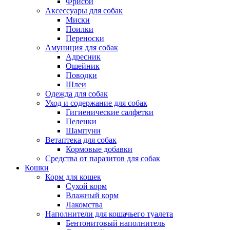
Фрисби
Аксессуары для собак
Миски
Поилки
Переноски
Амуниция для собак
Адресник
Ошейник
Поводки
Шлеи
Одежда для собак
Уход и содержание для собак
Гигиенические салфетки
Пеленки
Шампуни
Ветаптека для собак
Кормовые добавки
Средства от паразитов для собак
Кошки
Корм для кошек
Сухой корм
Влажный корм
Лакомства
Наполнители для кошачьего туалета
Бентонитовый наполнитель