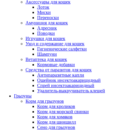
Аксессуары для кошек
Лоток
Миски
Переноски
Амуниция для кошек
Адресник
Поводки
Игрушки для кошек
Уход и содержание для кошек
Гигиенические салфетки
Шампуни
Ветаптека для кошек
Кормовые добавки
Средства от паразитов для кошек
Антипаразитные капли
Ошейник инсектоакарицидный
Спрей инсектоакарицидный
Удалитель-выкручиватель клещей
Грызуны
Корм для грызунов
Корм для кроликов
Корм для морской свинки
Корм для хомяков
Корм для шиншилл
Сено для грызунов