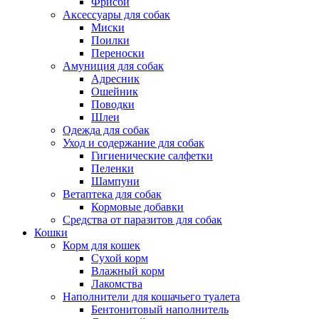
Фрисби
Аксессуары для собак
Миски
Поилки
Переноски
Амуниция для собак
Адресник
Ошейник
Поводки
Шлеи
Одежда для собак
Уход и содержание для собак
Гигиенические салфетки
Пеленки
Шампуни
Ветаптека для собак
Кормовые добавки
Средства от паразитов для собак
Кошки
Корм для кошек
Сухой корм
Влажный корм
Лакомства
Наполнители для кошачьего туалета
Бентонитовый наполнитель