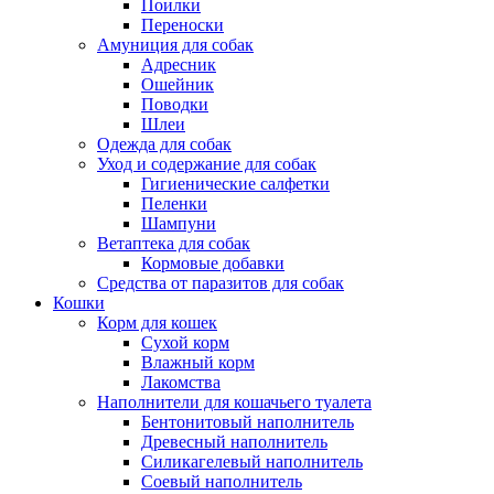
Поилки
Переноски
Амуниция для собак
Адресник
Ошейник
Поводки
Шлеи
Одежда для собак
Уход и содержание для собак
Гигиенические салфетки
Пеленки
Шампуни
Ветаптека для собак
Кормовые добавки
Средства от паразитов для собак
Кошки
Корм для кошек
Сухой корм
Влажный корм
Лакомства
Наполнители для кошачьего туалета
Бентонитовый наполнитель
Древесный наполнитель
Силикагелевый наполнитель
Соевый наполнитель