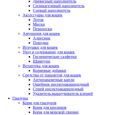
Древесный наполнитель
Силикагелевый наполнитель
Соевый наполнитель
Аксессуары для кошек
Лоток
Миски
Переноски
Амуниция для кошек
Адресник
Поводки
Игрушки для кошек
Уход и содержание для кошек
Гигиенические салфетки
Шампуни
Ветаптека для кошек
Кормовые добавки
Средства от паразитов для кошек
Антипаразитные капли
Ошейник инсектоакарицидный
Спрей инсектоакарицидный
Удалитель-выкручиватель клещей
Грызуны
Корм для грызунов
Корм для кроликов
Корм для морской свинки