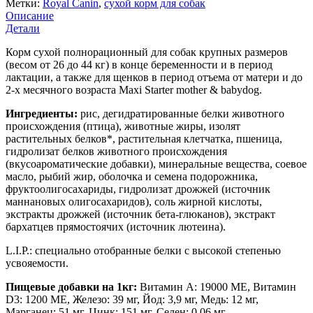
Метки:
Royal Canin
,
сухой корм для собак
Описание
Детали
Корм сухой полнорационный для собак крупных размеров
(весом от 26 до 44 кг) в конце беременности и в период
лактации, а также для щенков в период отъема от матери и до
2-х месячного возраста Maxi Starter mother & babydog.
Ингредиенты:
рис, дегидратированные белки животного
происхождения (птица), животные жиры, изолят
растительных белков*, растительная клетчатка, пшеница,
гидролизат белков животного происхождения
(вкусоароматические добавки), минеральные вещества, соевое
масло, рыбий жир, оболочка и семена подорожника,
фруктоолигосахариды, гидролизат дрожжей (источник
мaннановых олигосахаридов), соль жирной кислоты,
экстракты дрожжей (источник бета-глюканов), экстракт
бархатцев прямостоячих (источник лютеина).
L.I.P.: специально отобранные белки с высокой степенью
усвояемости.
Пищевые добавки на 1кг:
Витамин A: 19000 ME, Витамин
D3: 1200 ME, Железо: 39 мг, Йод: 3,9 мг, Медь: 12 мг,
Марганец: 51 мг, Цинк: 151 мг, Ceлeн: 0,06 мг —