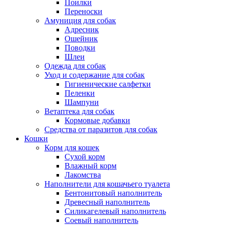
Поилки
Переноски
Амуниция для собак
Адресник
Ошейник
Поводки
Шлеи
Одежда для собак
Уход и содержание для собак
Гигиенические салфетки
Пеленки
Шампуни
Ветаптека для собак
Кормовые добавки
Средства от паразитов для собак
Кошки
Корм для кошек
Сухой корм
Влажный корм
Лакомства
Наполнители для кошачьего туалета
Бентонитовый наполнитель
Древесный наполнитель
Силикагелевый наполнитель
Соевый наполнитель