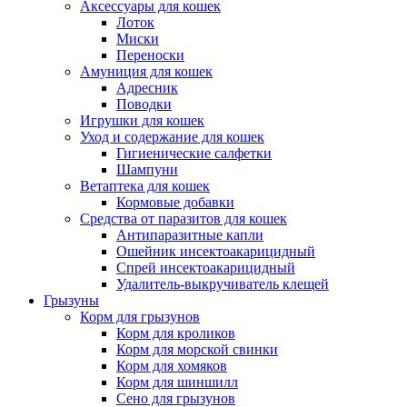
Аксессуары для кошек
Лоток
Миски
Переноски
Амуниция для кошек
Адресник
Поводки
Игрушки для кошек
Уход и содержание для кошек
Гигиенические салфетки
Шампуни
Ветаптека для кошек
Кормовые добавки
Средства от паразитов для кошек
Антипаразитные капли
Ошейник инсектоакарицидный
Спрей инсектоакарицидный
Удалитель-выкручиватель клещей
Грызуны
Корм для грызунов
Корм для кроликов
Корм для морской свинки
Корм для хомяков
Корм для шиншилл
Сено для грызунов