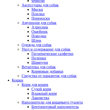
Фрисби
Аксессуары для собак
Миски
Поилки
Переноски
Амуниция для собак
Адресник
Ошейник
Поводки
Шлеи
Одежда для собак
Уход и содержание для собак
Гигиенические салфетки
Пеленки
Шампуни
Ветаптека для собак
Кормовые добавки
Средства от паразитов для собак
Кошки
Корм для кошек
Сухой корм
Влажный корм
Лакомства
Наполнители для кошачьего туалета
Бентонитовый наполнитель