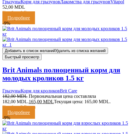
Грызуны
Корм для грызунов
Лакомства для грызунов
Vitapol
52,00
MDL
Кешбэк:
1 Балл
Подробнее
-9%
Добавить в список желаний
Удалить из списка желаний
Быстрый просмотр
Brit Animals полноценный корм для
молодых кроликов 1.5 кг
Грызуны
Корм для кроликов
Brit Care
182,00
MDL
Первоначальная цена составляла
182,00 MDL.
165,00
MDL
Текущая цена: 165,00 MDL.
Кешбэк:
3 Балла
Подробнее
-9%