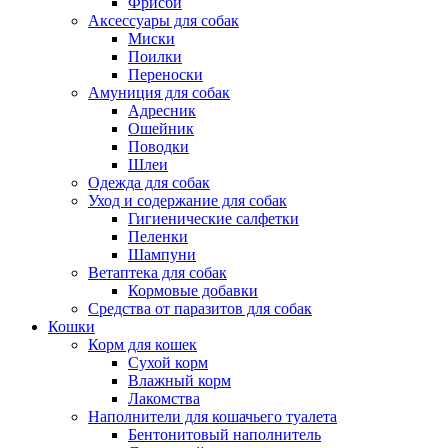
Фрисби
Аксессуары для собак
Миски
Поилки
Переноски
Амуниция для собак
Адресник
Ошейник
Поводки
Шлеи
Одежда для собак
Уход и содержание для собак
Гигиенические салфетки
Пеленки
Шампуни
Ветаптека для собак
Кормовые добавки
Средства от паразитов для собак
Кошки
Корм для кошек
Сухой корм
Влажный корм
Лакомства
Наполнители для кошачьего туалета
Бентонитовый наполнитель