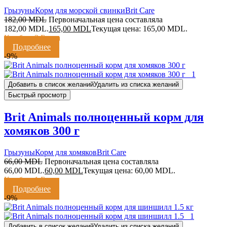
Грызуны
Корм для морской свинки
Brit Care
182,00
MDL
Первоначальная цена составляла
182,00 MDL.
165,00
MDL
Текущая цена: 165,00 MDL.
Кешбэк:
3 Балла
Подробнее
-9%
Добавить в список желаний
Удалить из списка желаний
Быстрый просмотр
Brit Animals полноценный корм для
хомяков 300 г
Грызуны
Корм для хомяков
Brit Care
66,00
MDL
Первоначальная цена составляла
66,00 MDL.
60,00
MDL
Текущая цена: 60,00 MDL.
Кешбэк:
1 Балл
Подробнее
-9%
Добавить в список желаний
Удалить из списка желаний