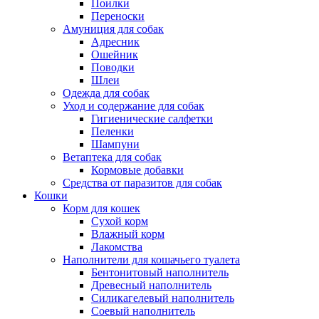
Поилки
Переноски
Амуниция для собак
Адресник
Ошейник
Поводки
Шлеи
Одежда для собак
Уход и содержание для собак
Гигиенические салфетки
Пеленки
Шампуни
Ветаптека для собак
Кормовые добавки
Средства от паразитов для собак
Кошки
Корм для кошек
Сухой корм
Влажный корм
Лакомства
Наполнители для кошачьего туалета
Бентонитовый наполнитель
Древесный наполнитель
Силикагелевый наполнитель
Соевый наполнитель