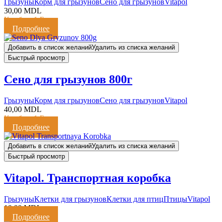
Грызуны
Корм для грызунов
Сено для грызунов
Vitapol
30,00
MDL
Кешбэк:
1 Балл
Подробнее
Добавить в список желаний
Удалить из списка желаний
Быстрый просмотр
Сено для грызунов 800г
Грызуны
Корм для грызунов
Сено для грызунов
Vitapol
40,00
MDL
Кешбэк:
1 Балл
Подробнее
Добавить в список желаний
Удалить из списка желаний
Быстрый просмотр
Vitapol. Транспортная коробка
Грызуны
Клетки для грызунов
Клетки для птиц
Птицы
Vitapol
10,00
MDL
Подробнее