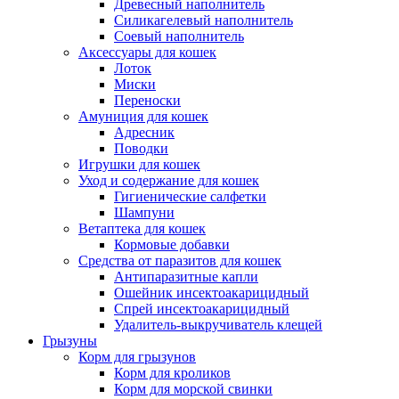
Древесный наполнитель
Силикагелевый наполнитель
Соевый наполнитель
Аксессуары для кошек
Лоток
Миски
Переноски
Амуниция для кошек
Адресник
Поводки
Игрушки для кошек
Уход и содержание для кошек
Гигиенические салфетки
Шампуни
Ветаптека для кошек
Кормовые добавки
Средства от паразитов для кошек
Антипаразитные капли
Ошейник инсектоакарицидный
Спрей инсектоакарицидный
Удалитель-выкручиватель клещей
Грызуны
Корм для грызунов
Корм для кроликов
Корм для морской свинки