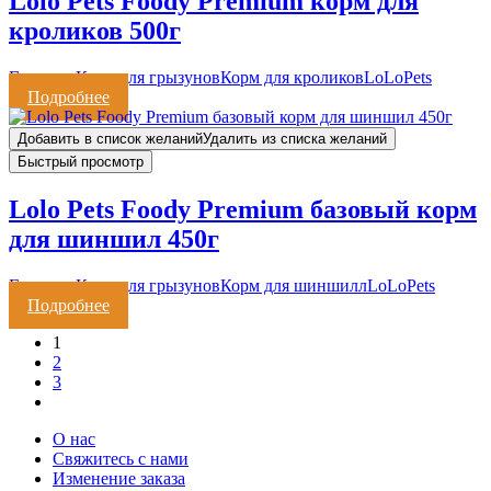
Lolo Pets Foody Premium корм для
кроликов 500г
Грызуны
Корм для грызунов
Корм для кроликов
LoLoPets
Подробнее
Добавить в список желаний
Удалить из списка желаний
Быстрый просмотр
Lolo Pets Foody Premium базовый корм
для шиншил 450г
Грызуны
Корм для грызунов
Корм для шиншилл
LoLoPets
Подробнее
1
2
3
О нас
Свяжитесь с нами
Изменение заказа