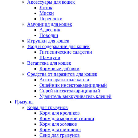
Аксессуары для кошек
Лоток
Миски
Переноски
Амуниция для кошек
Адресник
Поводки
Игрушки для кошек
Уход и содержание для кошек
Гигиенические салфетки
Шампуни
Ветаптека для кошек
Кормовые добавки
Средства от паразитов для кошек
Антипаразитные капли
Ошейник инсектоакарицидный
Спрей инсектоакарицидный
Удалитель-выкручиватель клещей
Грызуны
Корм для грызунов
Корм для кроликов
Корм для морской свинки
Корм для хомяков
Корм для шиншилл
Сено для грызунов