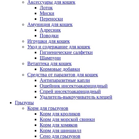
Аксессуары для кошек
Лоток
Миски
Переноски
Амуниция для кошек
Адресник
Поводки
Игрушки для кошек
Уход и содержание для кошек
Гигиенические салфетки
Шампуни
Ветаптека для кошек
Кормовые добавки
Средства от паразитов для кошек
Антипаразитные капли
Ошейник инсектоакарицидный
Спрей инсектоакарицидный
Удалитель-выкручиватель клещей
Грызуны
Корм для грызунов
Корм для кроликов
Корм для морской свинки
Корм для хомяков
Корм для шиншилл
Сено для грызунов