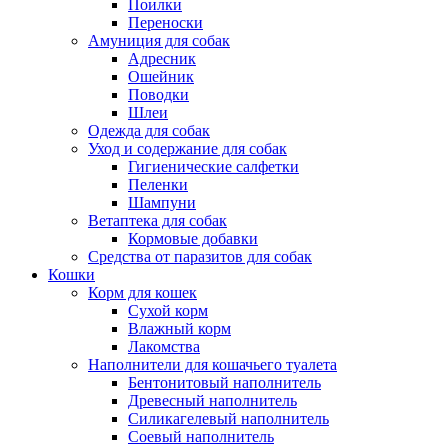
Поилки
Переноски
Амуниция для собак
Адресник
Ошейник
Поводки
Шлеи
Одежда для собак
Уход и содержание для собак
Гигиенические салфетки
Пеленки
Шампуни
Ветаптека для собак
Кормовые добавки
Средства от паразитов для собак
Кошки
Корм для кошек
Сухой корм
Влажный корм
Лакомства
Наполнители для кошачьего туалета
Бентонитовый наполнитель
Древесный наполнитель
Силикагелевый наполнитель
Соевый наполнитель