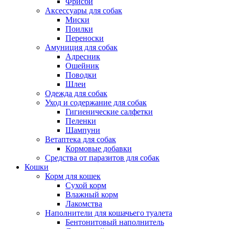
Фрисби
Аксессуары для собак
Миски
Поилки
Переноски
Амуниция для собак
Адресник
Ошейник
Поводки
Шлеи
Одежда для собак
Уход и содержание для собак
Гигиенические салфетки
Пеленки
Шампуни
Ветаптека для собак
Кормовые добавки
Средства от паразитов для собак
Кошки
Корм для кошек
Сухой корм
Влажный корм
Лакомства
Наполнители для кошачьего туалета
Бентонитовый наполнитель