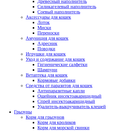
Древесный наполнитель
Силикагелевый наполнитель
Соевый наполнитель
Аксессуары для кошек
Лоток
Миски
Переноски
Амуниция для кошек
Адресник
Поводки
Игрушки для кошек
Уход и содержание для кошек
Гигиенические салфетки
Шампуни
Ветаптека для кошек
Кормовые добавки
Средства от паразитов для кошек
Антипаразитные капли
Ошейник инсектоакарицидный
Спрей инсектоакарицидный
Удалитель-выкручиватель клещей
Грызуны
Корм для грызунов
Корм для кроликов
Корм для морской свинки