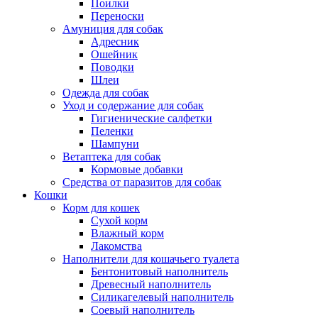
Поилки
Переноски
Амуниция для собак
Адресник
Ошейник
Поводки
Шлеи
Одежда для собак
Уход и содержание для собак
Гигиенические салфетки
Пеленки
Шампуни
Ветаптека для собак
Кормовые добавки
Средства от паразитов для собак
Кошки
Корм для кошек
Сухой корм
Влажный корм
Лакомства
Наполнители для кошачьего туалета
Бентонитовый наполнитель
Древесный наполнитель
Силикагелевый наполнитель
Соевый наполнитель