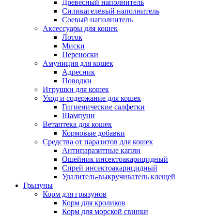
Древесный наполнитель
Силикагелевый наполнитель
Соевый наполнитель
Аксессуары для кошек
Лоток
Миски
Переноски
Амуниция для кошек
Адресник
Поводки
Игрушки для кошек
Уход и содержание для кошек
Гигиенические салфетки
Шампуни
Ветаптека для кошек
Кормовые добавки
Средства от паразитов для кошек
Антипаразитные капли
Ошейник инсектоакарицидный
Спрей инсектоакарицидный
Удалитель-выкручиватель клещей
Грызуны
Корм для грызунов
Корм для кроликов
Корм для морской свинки