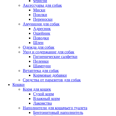
Фрисби
Аксессуары для собак
Миски
Поилки
Переноски
Амуниция для собак
Адресник
Ошейник
Поводки
Шлеи
Одежда для собак
Уход и содержание для собак
Гигиенические салфетки
Пеленки
Шампуни
Ветаптека для собак
Кормовые добавки
Средства от паразитов для собак
Кошки
Корм для кошек
Сухой корм
Влажный корм
Лакомства
Наполнители для кошачьего туалета
Бентонитовый наполнитель