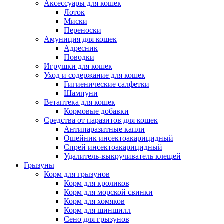
Аксессуары для кошек
Лоток
Миски
Переноски
Амуниция для кошек
Адресник
Поводки
Игрушки для кошек
Уход и содержание для кошек
Гигиенические салфетки
Шампуни
Ветаптека для кошек
Кормовые добавки
Средства от паразитов для кошек
Антипаразитные капли
Ошейник инсектоакарицидный
Спрей инсектоакарицидный
Удалитель-выкручиватель клещей
Грызуны
Корм для грызунов
Корм для кроликов
Корм для морской свинки
Корм для хомяков
Корм для шиншилл
Сено для грызунов