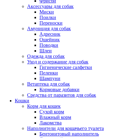
Фрисби
Аксессуары для собак
Миски
Поилки
Переноски
Амуниция для собак
Адресник
Ошейник
Поводки
Шлеи
Одежда для собак
Уход и содержание для собак
Гигиенические салфетки
Пеленки
Шампуни
Ветаптека для собак
Кормовые добавки
Средства от паразитов для собак
Кошки
Корм для кошек
Сухой корм
Влажный корм
Лакомства
Наполнители для кошачьего туалета
Бентонитовый наполнитель