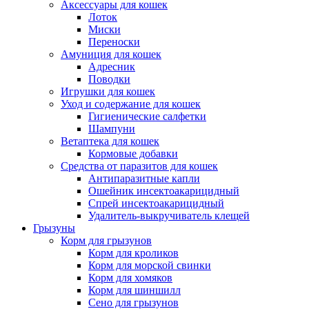
Аксессуары для кошек
Лоток
Миски
Переноски
Амуниция для кошек
Адресник
Поводки
Игрушки для кошек
Уход и содержание для кошек
Гигиенические салфетки
Шампуни
Ветаптека для кошек
Кормовые добавки
Средства от паразитов для кошек
Антипаразитные капли
Ошейник инсектоакарицидный
Спрей инсектоакарицидный
Удалитель-выкручиватель клещей
Грызуны
Корм для грызунов
Корм для кроликов
Корм для морской свинки
Корм для хомяков
Корм для шиншилл
Сено для грызунов