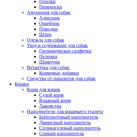
Поилки
Переноски
Амуниция для собак
Адресник
Ошейник
Поводки
Шлеи
Одежда для собак
Уход и содержание для собак
Гигиенические салфетки
Пеленки
Шампуни
Ветаптека для собак
Кормовые добавки
Средства от паразитов для собак
Кошки
Корм для кошек
Сухой корм
Влажный корм
Лакомства
Наполнители для кошачьего туалета
Бентонитовый наполнитель
Древесный наполнитель
Силикагелевый наполнитель
Соевый наполнитель