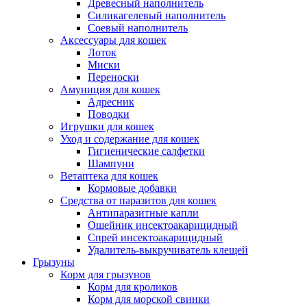
Древесный наполнитель
Силикагелевый наполнитель
Соевый наполнитель
Аксессуары для кошек
Лоток
Миски
Переноски
Амуниция для кошек
Адресник
Поводки
Игрушки для кошек
Уход и содержание для кошек
Гигиенические салфетки
Шампуни
Ветаптека для кошек
Кормовые добавки
Средства от паразитов для кошек
Антипаразитные капли
Ошейник инсектоакарицидный
Спрей инсектоакарицидный
Удалитель-выкручиватель клещей
Грызуны
Корм для грызунов
Корм для кроликов
Корм для морской свинки