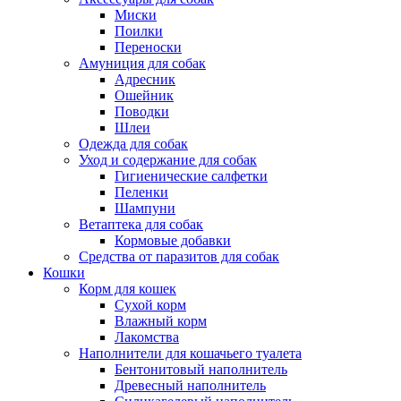
Миски
Поилки
Переноски
Амуниция для собак
Адресник
Ошейник
Поводки
Шлеи
Одежда для собак
Уход и содержание для собак
Гигиенические салфетки
Пеленки
Шампуни
Ветаптека для собак
Кормовые добавки
Средства от паразитов для собак
Кошки
Корм для кошек
Сухой корм
Влажный корм
Лакомства
Наполнители для кошачьего туалета
Бентонитовый наполнитель
Древесный наполнитель