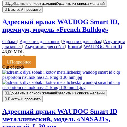
Добавить в список желаний
Удалить из списка желаний
Быстрый просмотр
Адресный ярлык WAUDOG Smart ID,
премиум, модель «French Bulldog»
Cобаки
Адресник для кошек
Адресник для собак
Амуниция
для кошек
Амуниция для собак
Кошки
WAUDOG Smart ID
48,00
MDL
Кешбэк:
1 Балл
Подробнее
Out of stock
Добавить в список желаний
Удалить из списка желаний
Быстрый просмотр
Адресный ярлык WAUDOG Smart ID
металлический, модель «NASA21»,
круглый, L 30 мм