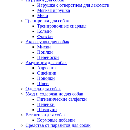
Игрушка с отверстием для лакомств
Мягкая игрушка
Мячи
Тренировка для собак
Тренировочные снаряды
Кольцо
Фрисби
Аксессуары для собак
Миски
Поилки
Переноски
Амуниция для собак
Адресник
Ошейник
Поводки
Шлеи
Одежда для собак
Уход и содержание для собак
Гигиенические салфетки
Пеленки
Шампуни
Ветаптека для собак
Кормовые добавки
Средства от паразитов для собак