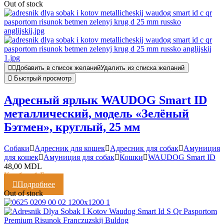
Out of stock
Добавить в список желаний
Удалить из списка желаний
Быстрый просмотр
Адресный ярлык WAUDOG Smart ID
металлический, модель «Зелёный
Бэтмен», круглый, 25 мм
Cобаки
Адресник для кошек
Адресник для собак
Амуниция
для кошек
Амуниция для собак
Кошки
WAUDOG Smart ID
48,00
MDL
Кешбэк:
1 Балл
Подробнее
Out of stock