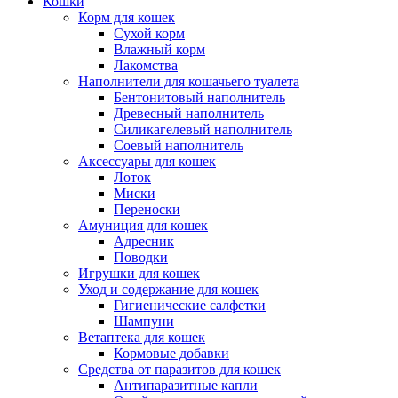
Кошки
Корм для кошек
Сухой корм
Влажный корм
Лакомства
Наполнители для кошачьего туалета
Бентонитовый наполнитель
Древесный наполнитель
Силикагелевый наполнитель
Соевый наполнитель
Аксессуары для кошек
Лоток
Миски
Переноски
Амуниция для кошек
Адресник
Поводки
Игрушки для кошек
Уход и содержание для кошек
Гигиенические салфетки
Шампуни
Ветаптека для кошек
Кормовые добавки
Средства от паразитов для кошек
Антипаразитные капли