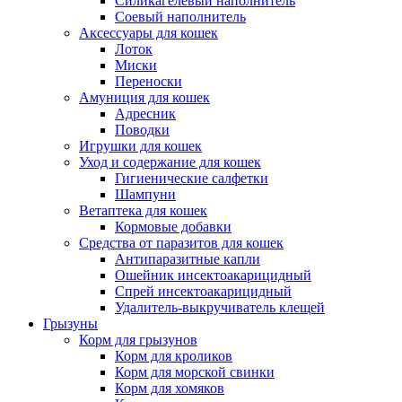
Силикагелевый наполнитель
Соевый наполнитель
Аксессуары для кошек
Лоток
Миски
Переноски
Амуниция для кошек
Адресник
Поводки
Игрушки для кошек
Уход и содержание для кошек
Гигиенические салфетки
Шампуни
Ветаптека для кошек
Кормовые добавки
Средства от паразитов для кошек
Антипаразитные капли
Ошейник инсектоакарицидный
Спрей инсектоакарицидный
Удалитель-выкручиватель клещей
Грызуны
Корм для грызунов
Корм для кроликов
Корм для морской свинки
Корм для хомяков