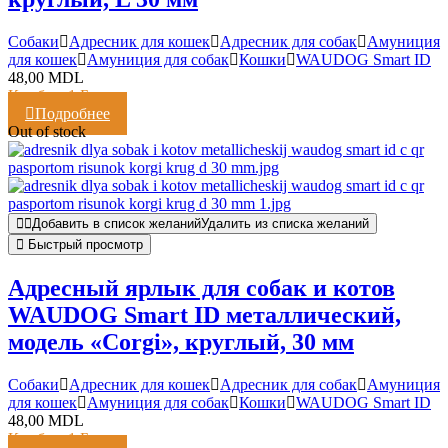
Cобаки
Адресник для кошек
Адресник для собак
Амуниция
для кошек
Амуниция для собак
Кошки
WAUDOG Smart ID
48,00
MDL
Кешбэк:
1 Балл
Подробнее
Out of stock
Добавить в список желаний
Удалить из списка желаний
Быстрый просмотр
Адресный ярлык для собак и котов
WAUDOG Smart ID металлический,
модель «Corgi», круглый, 30 мм
Cобаки
Адресник для кошек
Адресник для собак
Амуниция
для кошек
Амуниция для собак
Кошки
WAUDOG Smart ID
48,00
MDL
Кешбэк:
1 Балл