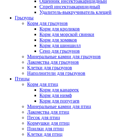
Ошейник инсектоакарицидный
Спрей инсектоакарицидный
Удалитель-выкручиватель клещей
Грызуны
Корм для грызунов
Корм для кроликов
Корм для морской свинки
Корм для хомяков
Корм для шиншилл
Сено для грызунов
Минеральные камни для грызунов
Лакомства для грызунов
Клетки для грызунов
Наполнители для грызунов
Птицы
Корм для птиц
Корм для канареек
Корм для нимф
Корм для попугаев
Минеральные камни для птиц
Лакомства для птиц
Песок для птиц
Кормушки для птиц
Поилки для птиц
Клетки для птиц