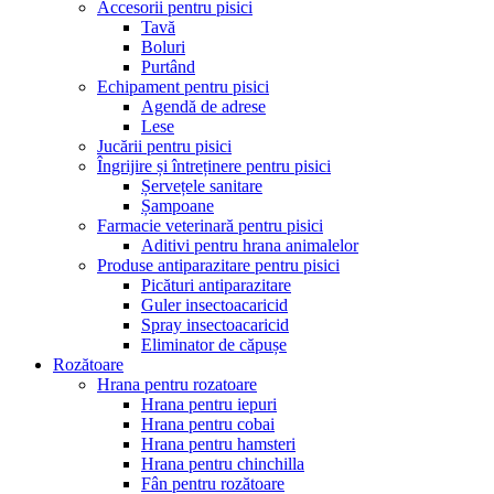
Accesorii pentru pisici
Tavă
Boluri
Purtând
Echipament pentru pisici
Agendă de adrese
Lese
Jucării pentru pisici
Îngrijire și întreținere pentru pisici
Șervețele sanitare
Șampoane
Farmacie veterinară pentru pisici
Aditivi pentru hrana animalelor
Produse antiparazitare pentru pisici
Picături antiparazitare
Guler insectoacaricid
Spray insectoacaricid
Eliminator de căpușe
Rozătoare
Hrana pentru rozatoare
Hrana pentru iepuri
Hrana pentru cobai
Hrana pentru hamsteri
Hrana pentru chinchilla
Fân pentru rozătoare