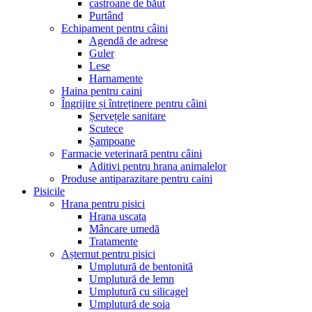
castroane de băut
Purtând
Echipament pentru câini
Agendă de adrese
Guler
Lese
Harnamente
Haina pentru caini
Îngrijire și întreținere pentru câini
Șervețele sanitare
Scutece
Șampoane
Farmacie veterinară pentru câini
Aditivi pentru hrana animalelor
Produse antiparazitare pentru caini
Pisicile
Hrana pentru pisici
Hrana uscata
Mâncare umedă
Tratamente
Așternut pentru pisici
Umplutură de bentonită
Umplutură de lemn
Umplutură cu silicagel
Umplutură de soia