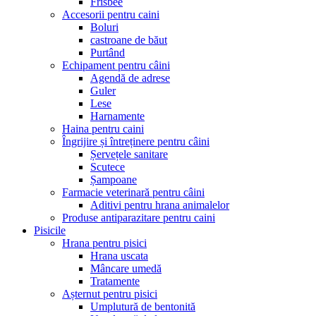
Frisbee
Accesorii pentru caini
Boluri
castroane de băut
Purtând
Echipament pentru câini
Agendă de adrese
Guler
Lese
Harnamente
Haina pentru caini
Îngrijire și întreținere pentru câini
Șervețele sanitare
Scutece
Șampoane
Farmacie veterinară pentru câini
Aditivi pentru hrana animalelor
Produse antiparazitare pentru caini
Pisicile
Hrana pentru pisici
Hrana uscata
Mâncare umedă
Tratamente
Așternut pentru pisici
Umplutură de bentonită