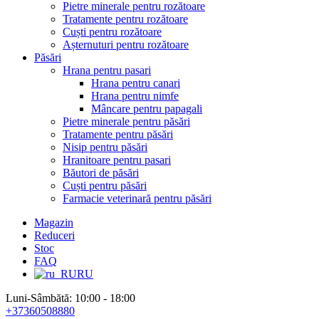
Pietre minerale pentru rozătoare
Tratamente pentru rozătoare
Cuști pentru rozătoare
Așternuturi pentru rozătoare
Păsări
Hrana pentru pasari
Hrana pentru canari
Hrana pentru nimfe
Mâncare pentru papagali
Pietre minerale pentru păsări
Tratamente pentru păsări
Nisip pentru păsări
Hranitoare pentru pasari
Băutori de păsări
Cuști pentru păsări
Farmacie veterinară pentru păsări
Magazin
Reduceri
Stoc
FAQ
RU
Luni-Sâmbătă: 10:00 - 18:00
+37360508880