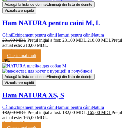
Adaugă la lista de dorințe
Eliminați din lista de dorințe
Vizualizare rapidă
Ham NATURA pentru caini M, L
Câini
Echipament pentru câini
Hamuri pentru câini
Natura
231,00
MDL
Prețul inițial a fost: 231,00 MDL.
210,00
MDL
Prețul
actual este: 210,00 MDL.
Кешбэк:
4 Балла
Citeşte mai mult
-9%
Adaugă la lista de dorințe
Eliminați din lista de dorințe
Vizualizare rapidă
Ham NATURA XS, S
Câini
Echipament pentru câini
Hamuri pentru câini
Natura
182,00
MDL
Prețul inițial a fost: 182,00 MDL.
165,00
MDL
Prețul
actual este: 165,00 MDL.
Кешбэк:
3 Балла
Citeşte mai mult