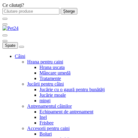
Ce căutați?
Șterge
Spate
Câini
Hrana pentru caini
Hrana uscata
Mâncare umedă
Tratamente
Jucării pentru câini
Jucărie cu o gaură pentru bunătăți
Jucărie moale
mingi
Antrenamentul câinilor
Echipament de antrenament
Inel
Frisbee
Accesorii pentru caini
Boluri