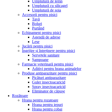
Umplutură de lemn
Umplutură cu silicagel
Umplutură de soia
Accesorii pentru pisici
Tavă
Boluri
Purtând
Echipament pentru pisici
Agendă de adrese
Lese
Jucării pentru pisici
Îngrijire și întreținere pentru pisici
Șervețele sanitare
Șampoane
Farmacie veterinară pentru pisici
Aditivi pentru hrana animalelor
Produse antiparazitare pentru pisici
Picături antiparazitare
Guler insectoacaricid
Spray insectoacaricid
Eliminator de căpușe
Rozătoare
Hrana pentru rozatoare
Hrana pentru iepuri
Hrana pentru cobai