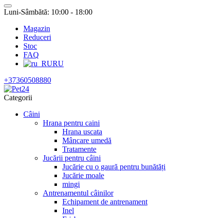
Luni-Sâmbătă: 10:00 - 18:00
Magazin
Reduceri
Stoc
FAQ
RU
+37360508880
Categorii
Câini
Hrana pentru caini
Hrana uscata
Mâncare umedă
Tratamente
Jucării pentru câini
Jucărie cu o gaură pentru bunătăți
Jucărie moale
mingi
Antrenamentul câinilor
Echipament de antrenament
Inel