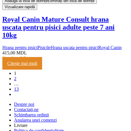
Adaugă la lista de dorințe
Eliminați din lista de dorințe
Vizualizare rapidă
Royal Canin Mature Consult hrana
uscata pentru pisici adulte peste 7 ani
10kg
Hrana pentru pisici
Pisicile
Hrana uscata pentru pisici
Royal Canin
415,00
MDL
Кешбэк:
8 Баллов
Citeşte mai mult
1
2
…
13
Despre noi
Contactaţi-ne
Schimbarea ordinii
Anularea unei comenzi
Livrare
Politica de confidențialitate