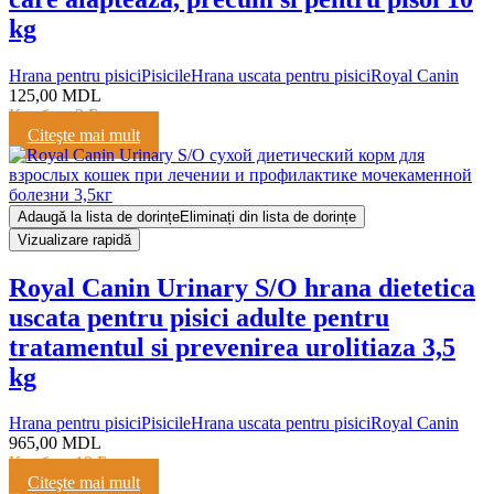
kg
Hrana pentru pisici
Pisicile
Hrana uscata pentru pisici
Royal Canin
125,00
MDL
Кешбэк:
3 Балла
Citeşte mai mult
Adaugă la lista de dorințe
Eliminați din lista de dorințe
Vizualizare rapidă
Royal Canin Urinary S/O hrana dietetica
uscata pentru pisici adulte pentru
tratamentul si prevenirea urolitiaza 3,5
kg
Hrana pentru pisici
Pisicile
Hrana uscata pentru pisici
Royal Canin
965,00
MDL
Кешбэк:
19 Баллов
Citeşte mai mult