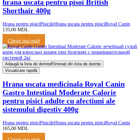
hrana uscata pentru pisoi British
Shorthair 400g
Hrana pentru pisici
Pisicile
Hrana uscata pentru pisici
Royal Canin
135,00
MDL
Кешбэк:
3 Балла
Citeşte mai mult
Adaugă la lista de dorințe
Eliminați din lista de dorințe
Vizualizare rapidă
Hrana uscata medicinala Royal Canin
Gastro Intestinal Moderate Calorie
pentru pisici adulte cu afectiuni ale
sistemului digestiv 400g
Hrana pentru pisici
Pisicile
Hrana uscata pentru pisici
Royal Canin
165,00
MDL
Кешбэк:
3 Балла
Citeşte mai mult