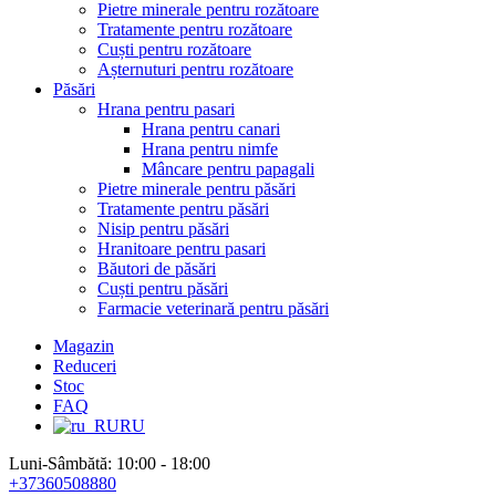
Pietre minerale pentru rozătoare
Tratamente pentru rozătoare
Cuști pentru rozătoare
Așternuturi pentru rozătoare
Păsări
Hrana pentru pasari
Hrana pentru canari
Hrana pentru nimfe
Mâncare pentru papagali
Pietre minerale pentru păsări
Tratamente pentru păsări
Nisip pentru păsări
Hranitoare pentru pasari
Băutori de păsări
Cuști pentru păsări
Farmacie veterinară pentru păsări
Magazin
Reduceri
Stoc
FAQ
RU
Luni-Sâmbătă: 10:00 - 18:00
+37360508880