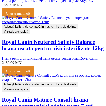
Hrana pentru pisici
Pisicile
Hrana uscata pentru pisici
Royal Canin
135,00
MDL
Кешбэк:
3 Балла
Citeşte mai mult
Adaugă la lista de dorințe
Eliminați din lista de dorințe
Vizualizare rapidă
Royal Canin Neutered Satiety Balance
hrana uscata pentru pisici sterilizate 12kg
Hrana pentru pisici
Pisicile
Hrana uscata pentru pisici
Royal Canin
2480,00
MDL
Кешбэк:
50 Баллов
Citeşte mai mult
Adaugă la lista de dorințe
Eliminați din lista de dorințe
Vizualizare rapidă
Royal Canin Mature Consult hrana
uscata pentru pisici adulte peste 7 ani