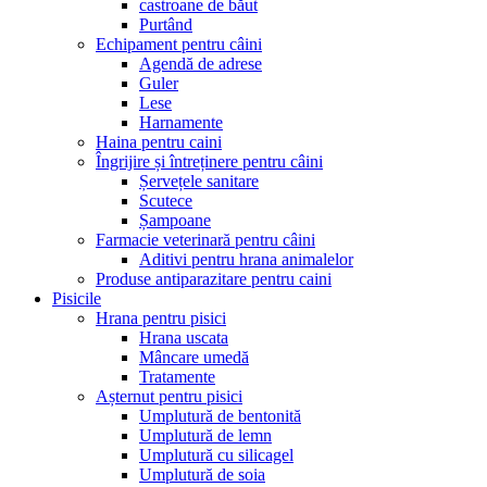
castroane de băut
Purtând
Echipament pentru câini
Agendă de adrese
Guler
Lese
Harnamente
Haina pentru caini
Îngrijire și întreținere pentru câini
Șervețele sanitare
Scutece
Șampoane
Farmacie veterinară pentru câini
Aditivi pentru hrana animalelor
Produse antiparazitare pentru caini
Pisicile
Hrana pentru pisici
Hrana uscata
Mâncare umedă
Tratamente
Așternut pentru pisici
Umplutură de bentonită
Umplutură de lemn
Umplutură cu silicagel
Umplutură de soia