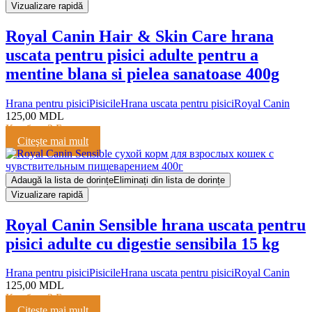
Vizualizare rapidă
Royal Canin Hair & Skin Care hrana
uscata pentru pisici adulte pentru a
mentine blana si pielea sanatoase 400g
Hrana pentru pisici
Pisicile
Hrana uscata pentru pisici
Royal Canin
125,00
MDL
Кешбэк:
3 Балла
Citeşte mai mult
Adaugă la lista de dorințe
Eliminați din lista de dorințe
Vizualizare rapidă
Royal Canin Sensible hrana uscata pentru
pisici adulte cu digestie sensibila 15 kg
Hrana pentru pisici
Pisicile
Hrana uscata pentru pisici
Royal Canin
125,00
MDL
Кешбэк:
3 Балла
Citeşte mai mult