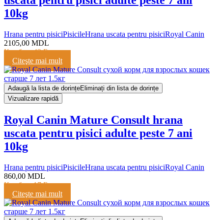
10kg
Hrana pentru pisici
Pisicile
Hrana uscata pentru pisici
Royal Canin
2105,00
MDL
Кешбэк:
42 Балла
Citeşte mai mult
Adaugă la lista de dorințe
Eliminați din lista de dorințe
Vizualizare rapidă
Royal Canin Mature Consult hrana
uscata pentru pisici adulte peste 7 ani
10kg
Hrana pentru pisici
Pisicile
Hrana uscata pentru pisici
Royal Canin
860,00
MDL
Кешбэк:
17 Баллов
Citeşte mai mult