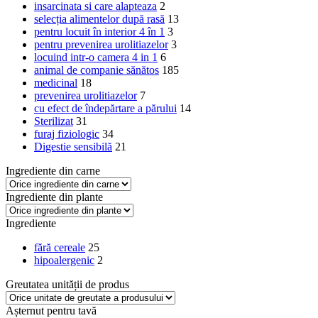
insarcinata si care alapteaza
2
selecția alimentelor după rasă
13
pentru locuit în interior 4 în 1
3
pentru prevenirea urolitiazelor
3
locuind intr-o camera 4 in 1
6
animal de companie sănătos
185
medicinal
18
prevenirea urolitiazelor
7
cu efect de îndepărtare a părului
14
Sterilizat
31
furaj fiziologic
34
Digestie sensibilă
21
Ingrediente din carne
Ingrediente din plante
Ingrediente
fără cereale
25
hipoalergenic
2
Greutatea unității de produs
Așternut pentru tavă