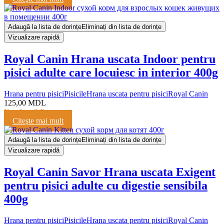
Adaugă la lista de dorințe
Eliminați din lista de dorințe
Vizualizare rapidă
Royal Canin Hrana uscata Indoor pentru
pisici adulte care locuiesc in interior 400g
Hrana pentru pisici
Pisicile
Hrana uscata pentru pisici
Royal Canin
125,00
MDL
Кешбэк:
3 Балла
Citeşte mai mult
Adaugă la lista de dorințe
Eliminați din lista de dorințe
Vizualizare rapidă
Royal Canin Savor Hrana uscata Exigent
pentru pisici adulte cu digestie sensibila
400g
Hrana pentru pisici
Pisicile
Hrana uscata pentru pisici
Royal Canin