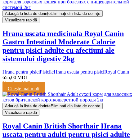
Adaugă la lista de dorințe
Eliminați din lista de dorințe
Vizualizare rapidă
Hrana uscata medicinala Royal Canin
Gastro Intestinal Moderate Calorie
pentru pisici adulte cu afectiuni ale
sistemului digestiv 2kg
Hrana pentru pisici
Pisicile
Hrana uscata pentru pisici
Royal Canin
655,00
MDL
Кешбэк:
13 Баллов
Citeşte mai mult
Adaugă la lista de dorințe
Eliminați din lista de dorințe
Vizualizare rapidă
Royal Canin British Shorthair Hrana
uscata pentru adulti pentru pisici adulte