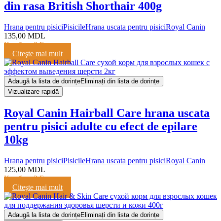
din rasa British Shorthair 400g
Hrana pentru pisici
Pisicile
Hrana uscata pentru pisici
Royal Canin
135,00
MDL
Кешбэк:
3 Балла
Citeşte mai mult
Adaugă la lista de dorințe
Eliminați din lista de dorințe
Vizualizare rapidă
Royal Canin Hairball Care hrana uscata
pentru pisici adulte cu efect de epilare
10kg
Hrana pentru pisici
Pisicile
Hrana uscata pentru pisici
Royal Canin
125,00
MDL
Кешбэк:
3 Балла
Citeşte mai mult
Adaugă la lista de dorințe
Eliminați din lista de dorințe