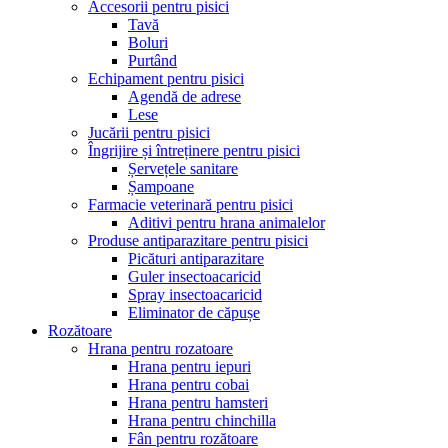
Accesorii pentru pisici
Tavă
Boluri
Purtând
Echipament pentru pisici
Agendă de adrese
Lese
Jucării pentru pisici
Îngrijire și întreținere pentru pisici
Șervețele sanitare
Șampoane
Farmacie veterinară pentru pisici
Aditivi pentru hrana animalelor
Produse antiparazitare pentru pisici
Picături antiparazitare
Guler insectoacaricid
Spray insectoacaricid
Eliminator de căpușe
Rozătoare
Hrana pentru rozatoare
Hrana pentru iepuri
Hrana pentru cobai
Hrana pentru hamsteri
Hrana pentru chinchilla
Fân pentru rozătoare