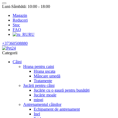
Luni-Sâmbătă: 10:00 - 18:00
Magazin
Reduceri
Stoc
FAQ
RU
+37360508880
Categorii
Câini
Hrana pentru caini
Hrana uscata
Mâncare umedă
Tratamente
Jucării pentru câini
Jucărie cu o gaură pentru bunătăți
Jucărie moale
mingi
Antrenamentul câinilor
Echipament de antrenament
Inel