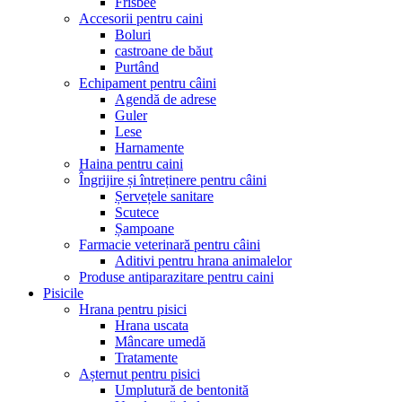
Frisbee
Accesorii pentru caini
Boluri
castroane de băut
Purtând
Echipament pentru câini
Agendă de adrese
Guler
Lese
Harnamente
Haina pentru caini
Îngrijire și întreținere pentru câini
Șervețele sanitare
Scutece
Șampoane
Farmacie veterinară pentru câini
Aditivi pentru hrana animalelor
Produse antiparazitare pentru caini
Pisicile
Hrana pentru pisici
Hrana uscata
Mâncare umedă
Tratamente
Așternut pentru pisici
Umplutură de bentonită