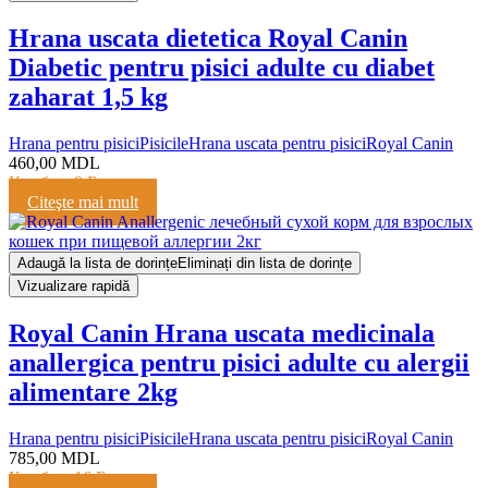
Hrana uscata dietetica Royal Canin
Diabetic pentru pisici adulte cu diabet
zaharat 1,5 kg
Hrana pentru pisici
Pisicile
Hrana uscata pentru pisici
Royal Canin
460,00
MDL
Кешбэк:
9 Баллов
Citeşte mai mult
Adaugă la lista de dorințe
Eliminați din lista de dorințe
Vizualizare rapidă
Royal Canin Hrana uscata medicinala
anallergica pentru pisici adulte cu alergii
alimentare 2kg
Hrana pentru pisici
Pisicile
Hrana uscata pentru pisici
Royal Canin
785,00
MDL
Кешбэк:
16 Баллов