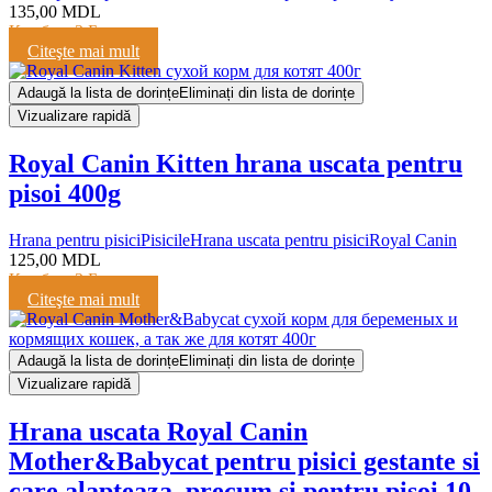
135,00
MDL
Кешбэк:
3 Балла
Citeşte mai mult
Adaugă la lista de dorințe
Eliminați din lista de dorințe
Vizualizare rapidă
Royal Canin Kitten hrana uscata pentru
pisoi 400g
Hrana pentru pisici
Pisicile
Hrana uscata pentru pisici
Royal Canin
125,00
MDL
Кешбэк:
3 Балла
Citeşte mai mult
Adaugă la lista de dorințe
Eliminați din lista de dorințe
Vizualizare rapidă
Hrana uscata Royal Canin
Mother&Babycat pentru pisici gestante si
care alapteaza, precum si pentru pisoi 10