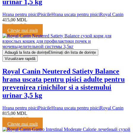
urinar 1,5 kg
Hrana pentru pisici
Pisicile
Hrana uscata pentru pisici
Royal Canin
415,00
MDL
Кешбэк:
8 Баллов
Citeşte mai mult
Adaugă la lista de dorințe
Eliminați din lista de dorințe
Vizualizare rapidă
Royal Canin Neutered Satiety Balance
hrana uscata pentru pisici adulte pentru
prevenirea rinichilor si a sistemului
urinar 3,5 kg
Hrana pentru pisici
Pisicile
Hrana uscata pentru pisici
Royal Canin
815,00
MDL
Кешбэк:
16 Баллов
Citeşte mai mult