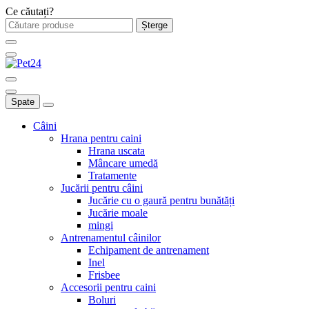
Ce căutați?
Șterge
Spate
Câini
Hrana pentru caini
Hrana uscata
Mâncare umedă
Tratamente
Jucării pentru câini
Jucărie cu o gaură pentru bunătăți
Jucărie moale
mingi
Antrenamentul câinilor
Echipament de antrenament
Inel
Frisbee
Accesorii pentru caini
Boluri