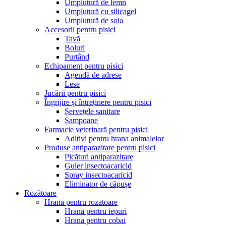
Umplutură de lemn
Umplutură cu silicagel
Umplutură de soia
Accesorii pentru pisici
Tavă
Boluri
Purtând
Echipament pentru pisici
Agendă de adrese
Lese
Jucării pentru pisici
Îngrijire și întreținere pentru pisici
Șervețele sanitare
Șampoane
Farmacie veterinară pentru pisici
Aditivi pentru hrana animalelor
Produse antiparazitare pentru pisici
Picături antiparazitare
Guler insectoacaricid
Spray insectoacaricid
Eliminator de căpușe
Rozătoare
Hrana pentru rozatoare
Hrana pentru iepuri
Hrana pentru cobai