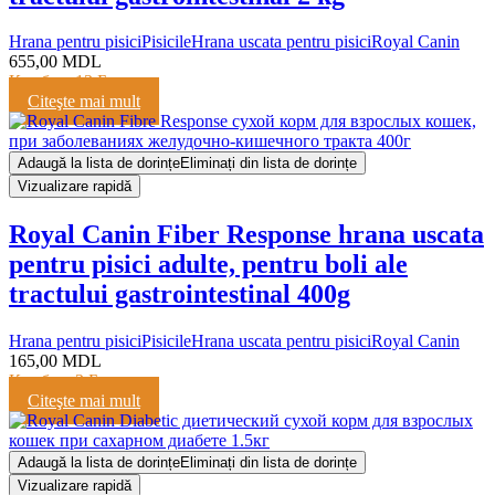
Hrana pentru pisici
Pisicile
Hrana uscata pentru pisici
Royal Canin
655,00
MDL
Кешбэк:
13 Баллов
Citeşte mai mult
Adaugă la lista de dorințe
Eliminați din lista de dorințe
Vizualizare rapidă
Royal Canin Fiber Response hrana uscata
pentru pisici adulte, pentru boli ale
tractului gastrointestinal 400g
Hrana pentru pisici
Pisicile
Hrana uscata pentru pisici
Royal Canin
165,00
MDL
Кешбэк:
3 Балла
Citeşte mai mult
Adaugă la lista de dorințe
Eliminați din lista de dorințe
Vizualizare rapidă