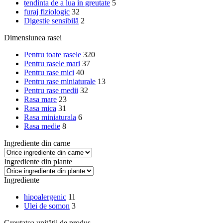
tendinta de a lua in greutate
5
furaj fiziologic
32
Digestie sensibilă
2
Dimensiunea rasei
Pentru toate rasele
320
Pentru rasele mari
37
Pentru rase mici
40
Pentru rase miniaturale
13
Pentru rase medii
32
Rasa mare
23
Rasa mica
31
Rasa miniaturala
6
Rasa medie
8
Ingrediente din carne
Ingrediente din plante
Ingrediente
hipoalergenic
11
Ulei de somon
3
Greutatea unității de produs