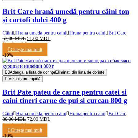
Brit Care hrană umedă pentru câini ton
și cartofi dulci 400 g
Câini
Hrana umeda pentru caini
Hrana pentru caini
Brit Care
57,00
MDL
51,00
MDL
Кешбэк:
1 Балл
Citeşte mai mult
-10%
Adaugă la lista de dorințe
Eliminați din lista de dorințe
Vizualizare rapidă
Brit Pate pateu de carne pentru catei si
caini tineri carne de pui si curcan 800 g
Câini
Hrana umeda pentru caini
Hrana pentru caini
Brit Care
80,00
MDL
72,00
MDL
Кешбэк:
1 Балл
Citeşte mai mult
-10%