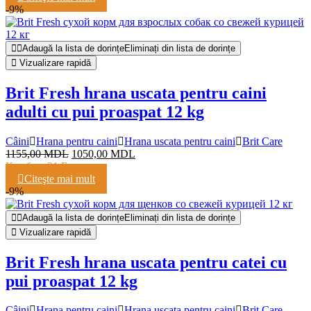
-9%
Adaugă la lista de dorințe
Eliminați din lista de dorințe
Vizualizare rapidă
Brit Fresh hrana uscata pentru caini
adulti cu pui proaspat 12 kg
Câini
Hrana pentru caini
Hrana uscata pentru caini
Brit Care
1155,00
MDL
1050,00
MDL
Кешбэк:
21 Балл
Citeşte mai mult
-9%
Adaugă la lista de dorințe
Eliminați din lista de dorințe
Vizualizare rapidă
Brit Fresh hrana uscata pentru catei cu
pui proaspat 12 kg
Câini
Hrana pentru caini
Hrana uscata pentru caini
Brit Care