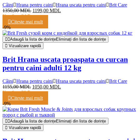
Câini
Hrana pentru caini
Hrana uscata pentru caini
Brit Care
1350,00
MDL
1199,00
MDL
Кешбэк:
24 Балла
Citeşte mai mult
-9%
Adaugă la lista de dorințe
Eliminați din lista de dorințe
Vizualizare rapidă
Brit Hrana uscata proaspata cu curcan
pentru caini adulti 12 kg
Câini
Hrana pentru caini
Hrana uscata pentru caini
Brit Care
1155,00
MDL
1050,00
MDL
Кешбэк:
21 Балл
Citeşte mai mult
-9%
Adaugă la lista de dorințe
Eliminați din lista de dorințe
Vizualizare rapidă