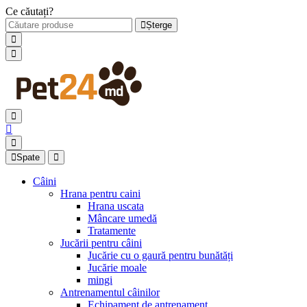
Ce căutați?
Șterge
Spate
Câini
Hrana pentru caini
Hrana uscata
Mâncare umedă
Tratamente
Jucării pentru câini
Jucărie cu o gaură pentru bunătăți
Jucărie moale
mingi
Antrenamentul câinilor
Echipament de antrenament