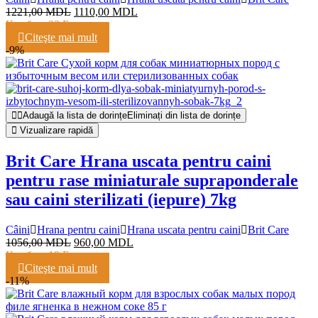
1221,00
MDL
1110,00
MDL
Кешбэк:
22 Балла
Citeşte mai mult
-9%
Adaugă la lista de dorințe
Eliminați din lista de dorințe
Vizualizare rapidă
Brit Care Hrana uscata pentru caini
pentru rase miniaturale supraponderale
sau caini sterilizati (iepure) 7kg
Câini
Hrana pentru caini
Hrana uscata pentru caini
Brit Care
1056,00
MDL
960,00
MDL
Кешбэк:
19 Баллов
Citeşte mai mult
-11%