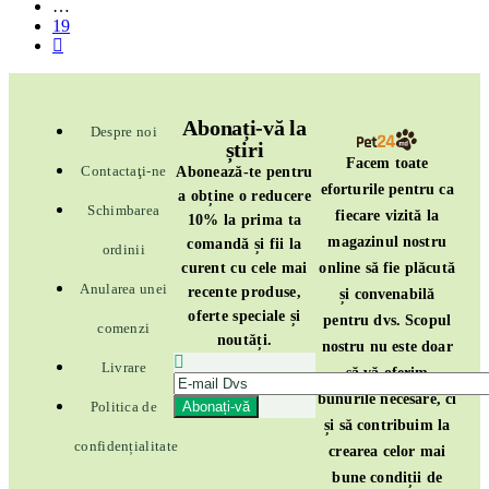
…
19
Abonați-vă la
Despre noi
știri
Facem toate
Contactaţi-ne
Abonează-te pentru
eforturile pentru ca
a obține o reducere
Schimbarea
fiecare vizită la
10% la prima ta
magazinul nostru
comandă și fii la
ordinii
online să fie plăcută
curent cu cele mai
Anularea unei
recente produse,
și convenabilă
oferte speciale și
pentru dvs. Scopul
comenzi
noutăți.
nostru nu este doar
Livrare
să vă oferim
bunurile necesare, ci
Politica de
și să contribuim la
confidențialitate
crearea celor mai
bune condiții de