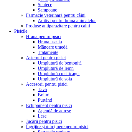
Scutece
Șampoane
Farmacie veterinară pentru câini
Aditivi pentru hrana animalelor
Produse antiparazitare pentru caini
Pisicile
Hrana pentru pisici
Hrana uscata
Mâncare umedă
Tratamente
Așternut pentru pisici
Umplutură de bentonită
Umplutură de lemn
Umplutură cu silicagel
Umplutură de soia
Accesorii pentru pisici
Tavă
Boluri
Purtând
Echipament pentru pisici
Agendă de adrese
Lese
Jucării pentru pisici
Îngrijire și întreținere pentru pisici
Șervețele sanitare