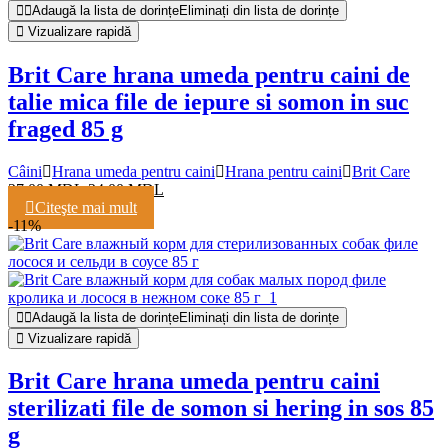
Adaugă la lista de dorințe
Eliminați din lista de dorințe
Vizualizare rapidă
Brit Care hrana umeda pentru caini de
talie mica file de iepure si somon in suc
fraged 85 g
Câini
Hrana umeda pentru caini
Hrana pentru caini
Brit Care
27,00
MDL
24,00
MDL
Citeşte mai mult
-11%
Adaugă la lista de dorințe
Eliminați din lista de dorințe
Vizualizare rapidă
Brit Care hrana umeda pentru caini
sterilizati file de somon si hering in sos 85
g