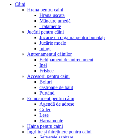
Câini
Hrana pentru caini
Hrana uscata
Mâncare umedă
Tratamente
Jucării pentru câini
Jucărie cu o gaură pentru bunătăți
Jucărie moale
mingi
Antrenamentul câinilor
Echipament de antrenament
Inel
Frisbee
Accesorii pentru caini
Boluri
castroane de băut
Purtând
Echipament pentru câini
Agendă de adrese
Guler
Lese
Harnamente
Haina pentru caini
Îngrijire și întreținere pentru câini
Șervețele sanitare