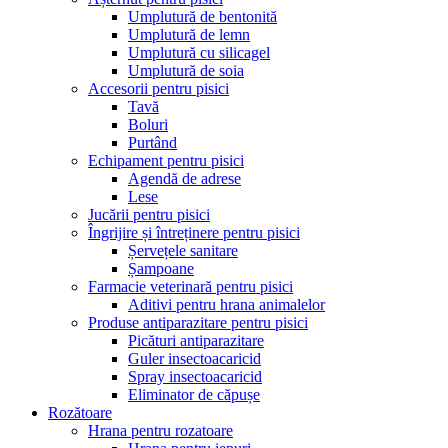
Umplutură de bentonită
Umplutură de lemn
Umplutură cu silicagel
Umplutură de soia
Accesorii pentru pisici
Tavă
Boluri
Purtând
Echipament pentru pisici
Agendă de adrese
Lese
Jucării pentru pisici
Îngrijire și întreținere pentru pisici
Șervețele sanitare
Șampoane
Farmacie veterinară pentru pisici
Aditivi pentru hrana animalelor
Produse antiparazitare pentru pisici
Picături antiparazitare
Guler insectoacaricid
Spray insectoacaricid
Eliminator de căpușe
Rozătoare
Hrana pentru rozatoare