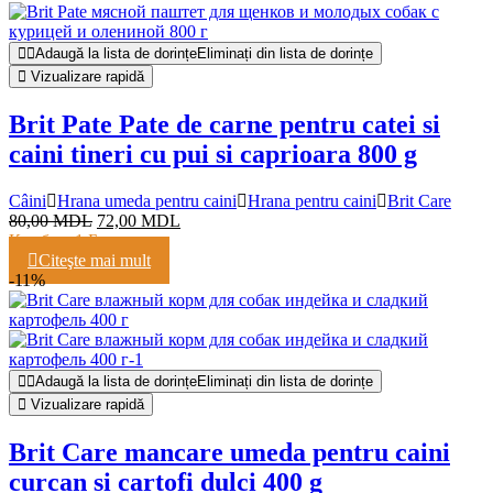
Adaugă la lista de dorințe
Eliminați din lista de dorințe
Vizualizare rapidă
Brit Pate Pate de carne pentru catei si
caini tineri cu pui si caprioara 800 g
Câini
Hrana umeda pentru caini
Hrana pentru caini
Brit Care
80,00
MDL
72,00
MDL
Кешбэк:
1 Балл
Citeşte mai mult
-11%
Adaugă la lista de dorințe
Eliminați din lista de dorințe
Vizualizare rapidă
Brit Care mancare umeda pentru caini
curcan si cartofi dulci 400 g