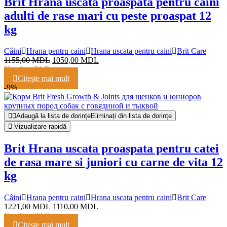
Brit Hrana uscata proaspata pentru caini
adulti de rase mari cu peste proaspat 12
kg
Câini
Hrana pentru caini
Hrana uscata pentru caini
Brit Care
1155,00
MDL
1050,00
MDL
Кешбэк:
21 Балл
Citeşte mai mult
-9%
Adaugă la lista de dorințe
Eliminați din lista de dorințe
Vizualizare rapidă
Brit Hrana uscata proaspata pentru catei
de rasa mare si juniori cu carne de vita 12
kg
Câini
Hrana pentru caini
Hrana uscata pentru caini
Brit Care
1221,00
MDL
1110,00
MDL
Кешбэк:
22 Балла
Citeşte mai mult