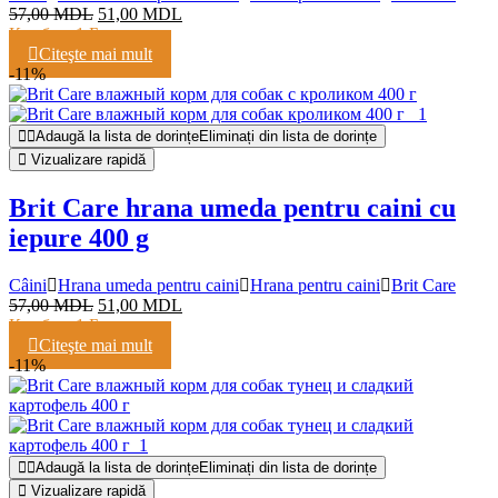
57,00
MDL
51,00
MDL
Кешбэк:
1 Балл
Citeşte mai mult
-11%
Adaugă la lista de dorințe
Eliminați din lista de dorințe
Vizualizare rapidă
Brit Care hrana umeda pentru caini cu
iepure 400 g
Câini
Hrana umeda pentru caini
Hrana pentru caini
Brit Care
57,00
MDL
51,00
MDL
Кешбэк:
1 Балл
Citeşte mai mult
-11%
Adaugă la lista de dorințe
Eliminați din lista de dorințe
Vizualizare rapidă