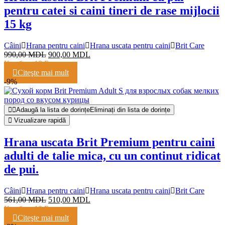
pentru catei si caini tineri de rase mijlocii
15 kg
Câini
Hrana pentru caini
Hrana uscata pentru caini
Brit Care
990,00
MDL
900,00
MDL
Кешбэк:
18 Баллов
Citeşte mai mult
-9%
Adaugă la lista de dorințe
Eliminați din lista de dorințe
Vizualizare rapidă
Hrana uscata Brit Premium pentru caini
adulti de talie mica, cu un continut ridicat
de pui.
Câini
Hrana pentru caini
Hrana uscata pentru caini
Brit Care
561,00
MDL
510,00
MDL
Кешбэк:
10 Баллов
Citeşte mai mult