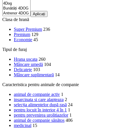
Aplicați
Clasa de hrană
Super Premium
236
Premium
129
Economie
45
Tipul de furaj
Hrana uscata
260
Mâncare umedă
104
Delicateţe
103
Mâncare suplimentară
14
Caracteristica pentru animale de companie
animal de companie activ
1
insarcinata si care alapteaza
2
selecția alimentelor după rasă
24
pentru locuit în interior 4 în 1
1
pentru prevenirea urolitiazelor
1
animal de companie sănătos
406
medicinal
15