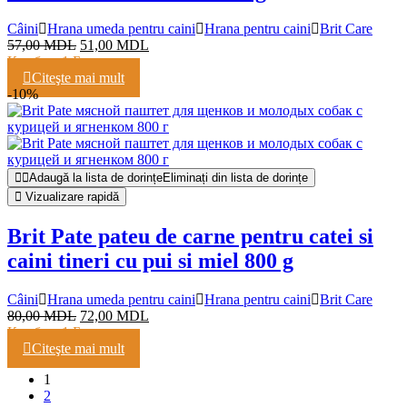
Câini
Hrana umeda pentru caini
Hrana pentru caini
Brit Care
57,00
MDL
51,00
MDL
Кешбэк:
1 Балл
Citeşte mai mult
-10%
Adaugă la lista de dorințe
Eliminați din lista de dorințe
Vizualizare rapidă
Brit Pate pateu de carne pentru catei si
caini tineri cu pui si miel 800 g
Câini
Hrana umeda pentru caini
Hrana pentru caini
Brit Care
80,00
MDL
72,00
MDL
Кешбэк:
1 Балл
Citeşte mai mult
1
2