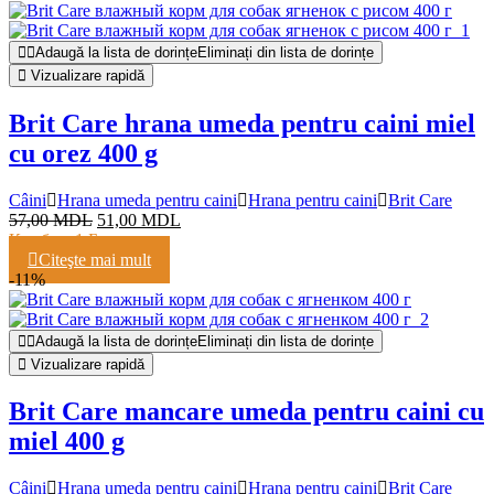
Adaugă la lista de dorințe
Eliminați din lista de dorințe
Vizualizare rapidă
Brit Care hrana umeda pentru caini miel
cu orez 400 g
Câini
Hrana umeda pentru caini
Hrana pentru caini
Brit Care
57,00
MDL
51,00
MDL
Кешбэк:
1 Балл
Citeşte mai mult
-11%
Adaugă la lista de dorințe
Eliminați din lista de dorințe
Vizualizare rapidă
Brit Care mancare umeda pentru caini cu
miel 400 g
Câini
Hrana umeda pentru caini
Hrana pentru caini
Brit Care