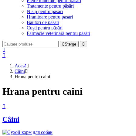
Pietre minerale pentru păsări
Tratamente pentru păsări
Nisip pentru păsări
Hranitoare pentru pasari
Băutori de păsări
Cuști pentru păsări
Farmacie veterinară pentru păsări
Șterge
Acasă
Câini
Hrana pentru caini
Hrana pentru caini
Câini