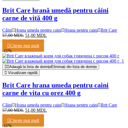
Brit Care hrană umedă pentru câini
carne de vită 400 g
Câini
Hrana umeda pentru caini
Hrana pentru caini
Brit Care
57,00
MDL
51,00
MDL
Кешбэк:
1 Балл
Citeşte mai mult
-11%
Adaugă la lista de dorințe
Eliminați din lista de dorințe
Vizualizare rapidă
Brit Care hrana umeda pentru caini
carne de vita cu orez 400 g
Câini
Hrana umeda pentru caini
Hrana pentru caini
Brit Care
57,00
MDL
51,00
MDL
Кешбэк:
1 Балл
Citeşte mai mult
-11%