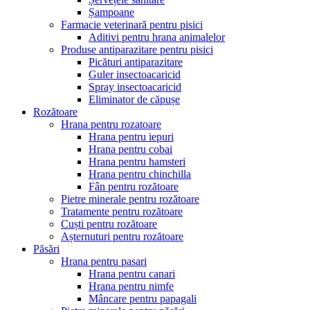
Șampoane
Farmacie veterinară pentru pisici
Aditivi pentru hrana animalelor
Produse antiparazitare pentru pisici
Picături antiparazitare
Guler insectoacaricid
Spray insectoacaricid
Eliminator de căpușe
Rozătoare
Hrana pentru rozatoare
Hrana pentru iepuri
Hrana pentru cobai
Hrana pentru hamsteri
Hrana pentru chinchilla
Fân pentru rozătoare
Pietre minerale pentru rozătoare
Tratamente pentru rozătoare
Cuști pentru rozătoare
Așternuturi pentru rozătoare
Păsări
Hrana pentru pasari
Hrana pentru canari
Hrana pentru nimfe
Mâncare pentru papagali