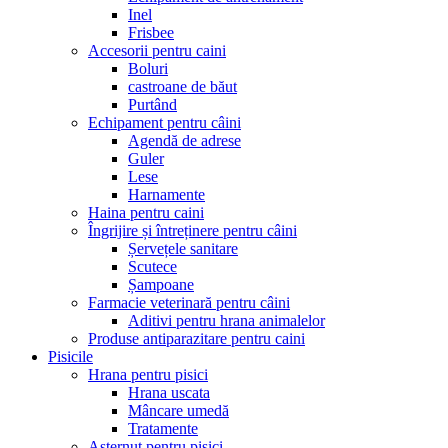
Inel
Frisbee
Accesorii pentru caini
Boluri
castroane de băut
Purtând
Echipament pentru câini
Agendă de adrese
Guler
Lese
Harnamente
Haina pentru caini
Îngrijire și întreținere pentru câini
Șervețele sanitare
Scutece
Șampoane
Farmacie veterinară pentru câini
Aditivi pentru hrana animalelor
Produse antiparazitare pentru caini
Pisicile
Hrana pentru pisici
Hrana uscata
Mâncare umedă
Tratamente
Așternut pentru pisici