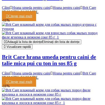
Câini
Hrana umeda pentru caini
Hrana pentru caini
Brit Care
27,00
MDL
24,00
MDL
Citeşte mai mult
-11%
Adaugă la lista de dorințe
Eliminați din lista de dorințe
Vizualizare rapidă
Brit Care hrana umeda pentru caini de
talie mica pui cu ton in sos 85 g
Câini
Hrana umeda pentru caini
Hrana pentru caini
Brit Care
27,00
MDL
24,00
MDL
Citeşte mai mult
-11%