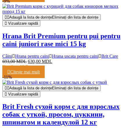
-9%
Adaugă la lista de dorințe
Eliminați din lista de dorințe
Vizualizare rapidă
Hrana Brit Premium pentru pui pentru
caini juniori rase mici 15 kg
Câini
Hrana pentru caini
Hrana uscata pentru caini
Brit Care
693,00
MDL
630,00
MDL
Кешбэк:
13 Баллов
Citeşte mai mult
-11%
Adaugă la lista de dorințe
Eliminați din lista de dorințe
Vizualizare rapidă
Brit Fresh сухой корм с для взрослых
собак с уткой, просом, цуккини,
шпинатом и календулой 12 кг