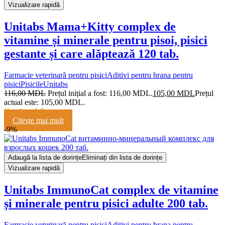
Vizualizare rapidă
Unitabs Mama+Kitty complex de
vitamine și minerale pentru pisoi, pisici
gestante și care alăptează 120 tab.
Farmacie veterinară pentru pisici
Aditivi pentru hrana pentru
pisici
Pisicile
Unitabs
116,00
MDL
Prețul inițial a fost: 116,00 MDL.
105,00
MDL
Prețul
actual este: 105,00 MDL.
Кешбэк:
2 Балла
Citeşte mai mult
-9%
Adaugă la lista de dorințe
Eliminați din lista de dorințe
Vizualizare rapidă
Unitabs ImmunoCat complex de vitamine
și minerale pentru pisici adulte 200 tab.
Farmacie veterinară pentru pisici
Aditivi pentru hrana pentru