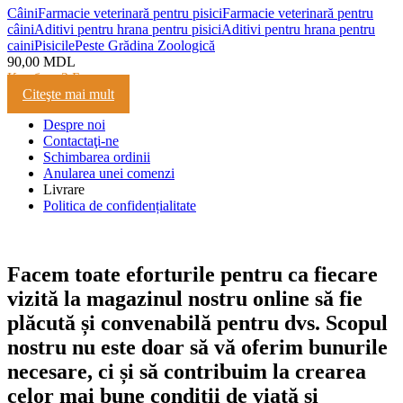
Câini
Farmacie veterinară pentru pisici
Farmacie veterinară pentru
câini
Aditivi pentru hrana pentru pisici
Aditivi pentru hrana pentru
caini
Pisicile
Peste Grădina Zoologică
90,00
MDL
Кешбэк:
2 Балла
Citeşte mai mult
Despre noi
Contactaţi-ne
Schimbarea ordinii
Anularea unei comenzi
Livrare
Politica de confidențialitate
Facem toate eforturile pentru ca fiecare
vizită la magazinul nostru online să fie
plăcută și convenabilă pentru dvs. Scopul
nostru nu este doar să vă oferim bunurile
necesare, ci și să contribuim la crearea
celor mai bune condiții de viață și