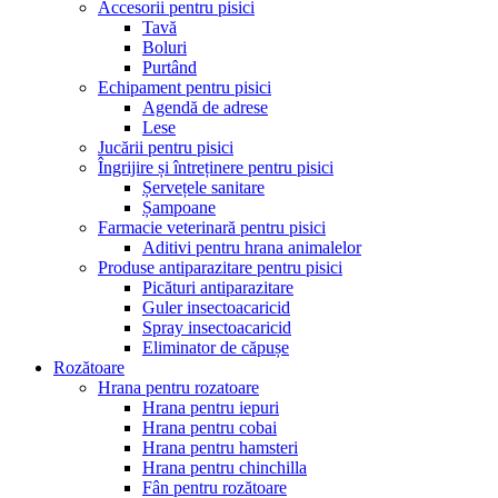
Accesorii pentru pisici
Tavă
Boluri
Purtând
Echipament pentru pisici
Agendă de adrese
Lese
Jucării pentru pisici
Îngrijire și întreținere pentru pisici
Șervețele sanitare
Șampoane
Farmacie veterinară pentru pisici
Aditivi pentru hrana animalelor
Produse antiparazitare pentru pisici
Picături antiparazitare
Guler insectoacaricid
Spray insectoacaricid
Eliminator de căpușe
Rozătoare
Hrana pentru rozatoare
Hrana pentru iepuri
Hrana pentru cobai
Hrana pentru hamsteri
Hrana pentru chinchilla
Fân pentru rozătoare