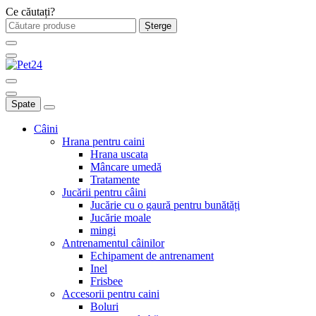
Ce căutați?
Șterge
Spate
Câini
Hrana pentru caini
Hrana uscata
Mâncare umedă
Tratamente
Jucării pentru câini
Jucărie cu o gaură pentru bunătăți
Jucărie moale
mingi
Antrenamentul câinilor
Echipament de antrenament
Inel
Frisbee
Accesorii pentru caini
Boluri