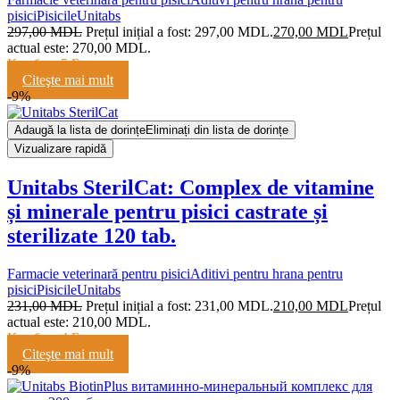
pisici
Pisicile
Unitabs
297,00
MDL
Prețul inițial a fost: 297,00 MDL.
270,00
MDL
Prețul
actual este: 270,00 MDL.
Кешбэк:
5 Баллов
Citeşte mai mult
-9%
Adaugă la lista de dorințe
Eliminați din lista de dorințe
Vizualizare rapidă
Unitabs SterilCat: Complex de vitamine
și minerale pentru pisici castrate și
sterilizate 120 tab.
Farmacie veterinară pentru pisici
Aditivi pentru hrana pentru
pisici
Pisicile
Unitabs
231,00
MDL
Prețul inițial a fost: 231,00 MDL.
210,00
MDL
Prețul
actual este: 210,00 MDL.
Кешбэк:
4 Балла
Citeşte mai mult
-9%