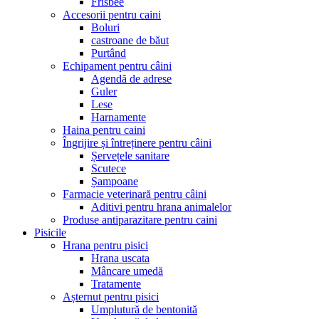
Frisbee
Accesorii pentru caini
Boluri
castroane de băut
Purtând
Echipament pentru câini
Agendă de adrese
Guler
Lese
Harnamente
Haina pentru caini
Îngrijire și întreținere pentru câini
Șervețele sanitare
Scutece
Șampoane
Farmacie veterinară pentru câini
Aditivi pentru hrana animalelor
Produse antiparazitare pentru caini
Pisicile
Hrana pentru pisici
Hrana uscata
Mâncare umedă
Tratamente
Așternut pentru pisici
Umplutură de bentonită