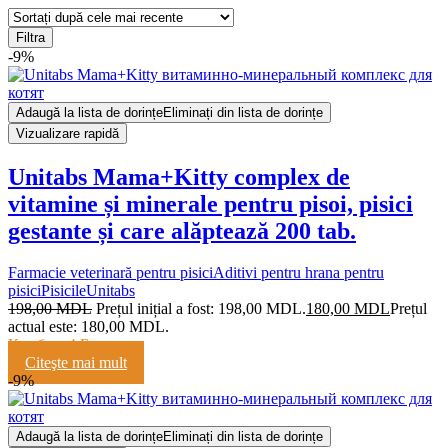
Filtra
-9%
Adaugă la lista de dorințe
Eliminați din lista de dorințe
Vizualizare rapidă
Unitabs Mama+Kitty complex de
vitamine și minerale pentru pisoi, pisici
gestante și care alăptează 200 tab.
Farmacie veterinară pentru pisici
Aditivi pentru hrana pentru
pisici
Pisicile
Unitabs
198,00
MDL
Prețul inițial a fost: 198,00 MDL.
180,00
MDL
Prețul
actual este: 180,00 MDL.
Кешбэк:
4 Балла
Citeşte mai mult
-9%
Adaugă la lista de dorințe
Eliminați din lista de dorințe