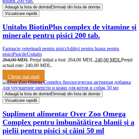
Adaugă la lista de dorințe
Eliminați din lista de dorințe
Vizualizare rapidă
Unitabs BiotinPlus complex de vitamine și
minerale pentru pisici 200 tab.
Farmacie veterinară pentru pisici
Aditivi pentru hrana pentru
pisici
Pisicile
Unitabs
264,00
MDL
Prețul inițial a fost: 264,00 MDL.
240,00
MDL
Prețul
actual este: 240,00 MDL.
Кешбэк:
5 Баллов
Citeşte mai mult
Adaugă la lista de dorințe
Eliminați din lista de dorințe
Vizualizare rapidă
Supliment alimentar Over Zoo Omega
Complex pentru îmbunătățirea blanii și a
pielii pentru pisici și câini 50 ml