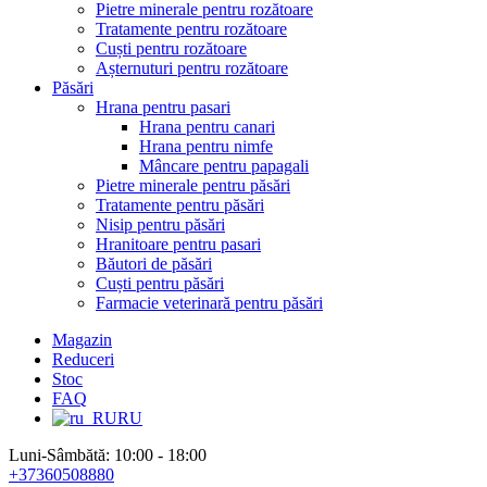
Pietre minerale pentru rozătoare
Tratamente pentru rozătoare
Cuști pentru rozătoare
Așternuturi pentru rozătoare
Păsări
Hrana pentru pasari
Hrana pentru canari
Hrana pentru nimfe
Mâncare pentru papagali
Pietre minerale pentru păsări
Tratamente pentru păsări
Nisip pentru păsări
Hranitoare pentru pasari
Băutori de păsări
Cuști pentru păsări
Farmacie veterinară pentru păsări
Magazin
Reduceri
Stoc
FAQ
RU
Luni-Sâmbătă: 10:00 - 18:00
+37360508880