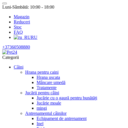
Luni-Sâmbătă: 10:00 - 18:00
Magazin
Reduceri
Stoc
FAQ
RU
+37360508880
Categorii
Câini
Hrana pentru caini
Hrana uscata
Mâncare umedă
Tratamente
Jucării pentru câini
Jucărie cu o gaură pentru bunătăți
Jucărie moale
mingi
Antrenamentul câinilor
Echipament de antrenament
Inel