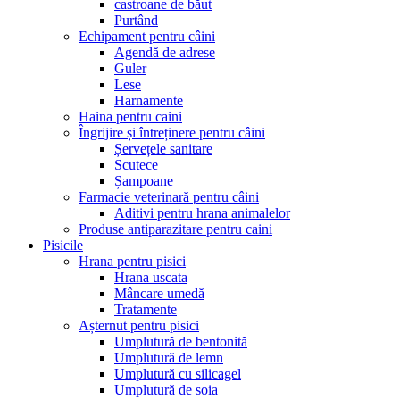
castroane de băut
Purtând
Echipament pentru câini
Agendă de adrese
Guler
Lese
Harnamente
Haina pentru caini
Îngrijire și întreținere pentru câini
Șervețele sanitare
Scutece
Șampoane
Farmacie veterinară pentru câini
Aditivi pentru hrana animalelor
Produse antiparazitare pentru caini
Pisicile
Hrana pentru pisici
Hrana uscata
Mâncare umedă
Tratamente
Așternut pentru pisici
Umplutură de bentonită
Umplutură de lemn
Umplutură cu silicagel
Umplutură de soia