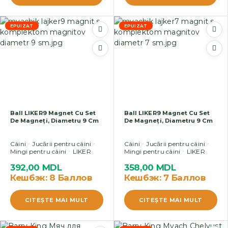
EPUIZAT
EPUIZAT
Ball LIKER9 Magnet Cu Set
Ball LIKER9 Magnet Cu Set
De Magneți, Diametru 9 Cm
De Magneți, Diametru 9 Cm
Câini
Jucării pentru câini
Câini
Jucării pentru câini
Mingi pentru câini
LIKER
Mingi pentru câini
LIKER
392,00
MDL
358,00
MDL
Кешбэк:
8 Баллов
Кешбэк:
7 Баллов
CITEŞTE MAI MULT
CITEŞTE MAI MULT