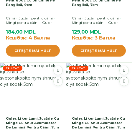
Pentru Joc Cu Un Câine Pe
Pentru Joc Cu Un Câine Pe
Panglică, 9cm
Panglică, 7cm
Câini
Jucării pentru câini
Câini
Jucării pentru câini
Mingi pentru câini
Guler
Mingi pentru câini
Guler
184,00
MDL
129,00
MDL
Кешбэк:
4 Балла
Кешбэк:
3 Балла
CITEŞTE MAI MULT
CITEŞTE MAI MULT
EPUIZAT
EPUIZAT
Guler. Liker Lumi. Jucărie Cu
Guler. Liker Lumi. Jucărie Cu
Minge Cu Snur Acumulator
Minge Cu Snur Acumulator
De Lumină Pentru Câini, 7cm
De Lumină Pentru Câini, 7cm