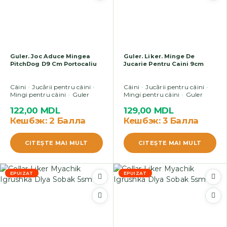
Guler. Joc Aduce Mingea
Guler. Liker. Minge De
PitchDog D9 Cm Portocaliu
Jucarie Pentru Caini 9cm
Câini
Jucării pentru câini
Câini
Jucării pentru câini
Mingi pentru câini
Guler
Mingi pentru câini
Guler
122,00
MDL
129,00
MDL
Кешбэк:
2 Балла
Кешбэк:
3 Балла
CITEŞTE MAI MULT
CITEŞTE MAI MULT
EPUIZAT
EPUIZAT