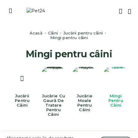
Acasă
Câini
Jucării pentru câini
Mingi pentru câini
Mingi pentru câini
Jucării
Jucărie Cu
Jucărie
Mingi
Pentru
Gaură De
Moale
Pentru
Câini
Tratare
Pentru
Câini
Pentru
Câini
Câini