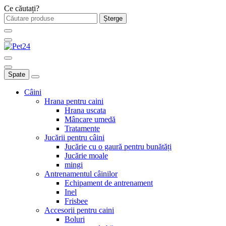
Ce căutați?
Șterge
Spate
Câini
Hrana pentru caini
Hrana uscata
Mâncare umedă
Tratamente
Jucării pentru câini
Jucărie cu o gaură pentru bunătăți
Jucărie moale
mingi
Antrenamentul câinilor
Echipament de antrenament
Inel
Frisbee
Accesorii pentru caini
Boluri