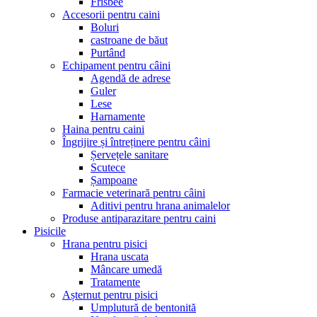
Frisbee
Accesorii pentru caini
Boluri
castroane de băut
Purtând
Echipament pentru câini
Agendă de adrese
Guler
Lese
Harnamente
Haina pentru caini
Îngrijire și întreținere pentru câini
Șervețele sanitare
Scutece
Șampoane
Farmacie veterinară pentru câini
Aditivi pentru hrana animalelor
Produse antiparazitare pentru caini
Pisicile
Hrana pentru pisici
Hrana uscata
Mâncare umedă
Tratamente
Așternut pentru pisici
Umplutură de bentonită