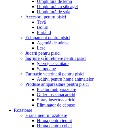
Umplutură de lemn
Umplutură cu silicagel
Umplutură de soia
Accesorii pentru pisici
Tavă
Boluri
Purtând
Echipament pentru pisici
Agendă de adrese
Lese
Jucării pentru pisici
Îngrijire și întreținere pentru pisici
Șervețele sanitare
Șampoane
Farmacie veterinară pentru pisici
Aditivi pentru hrana animalelor
Produse antiparazitare pentru pisici
Picături antiparazitare
Guler insectoacaricid
Spray insectoacaricid
Eliminator de căpușe
Rozătoare
Hrana pentru rozatoare
Hrana pentru iepuri
Hrana pentru cobai