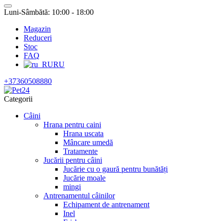
Luni-Sâmbătă: 10:00 - 18:00
Magazin
Reduceri
Stoc
FAQ
RU
+37360508880
Categorii
Câini
Hrana pentru caini
Hrana uscata
Mâncare umedă
Tratamente
Jucării pentru câini
Jucărie cu o gaură pentru bunătăți
Jucărie moale
mingi
Antrenamentul câinilor
Echipament de antrenament
Inel