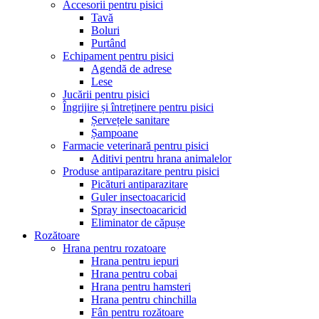
Accesorii pentru pisici
Tavă
Boluri
Purtând
Echipament pentru pisici
Agendă de adrese
Lese
Jucării pentru pisici
Îngrijire și întreținere pentru pisici
Șervețele sanitare
Șampoane
Farmacie veterinară pentru pisici
Aditivi pentru hrana animalelor
Produse antiparazitare pentru pisici
Picături antiparazitare
Guler insectoacaricid
Spray insectoacaricid
Eliminator de căpușe
Rozătoare
Hrana pentru rozatoare
Hrana pentru iepuri
Hrana pentru cobai
Hrana pentru hamsteri
Hrana pentru chinchilla
Fân pentru rozătoare