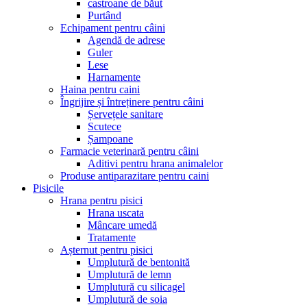
castroane de băut
Purtând
Echipament pentru câini
Agendă de adrese
Guler
Lese
Harnamente
Haina pentru caini
Îngrijire și întreținere pentru câini
Șervețele sanitare
Scutece
Șampoane
Farmacie veterinară pentru câini
Aditivi pentru hrana animalelor
Produse antiparazitare pentru caini
Pisicile
Hrana pentru pisici
Hrana uscata
Mâncare umedă
Tratamente
Așternut pentru pisici
Umplutură de bentonită
Umplutură de lemn
Umplutură cu silicagel
Umplutură de soia