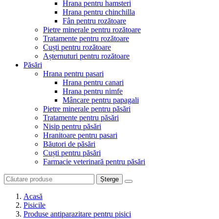
Hrana pentru hamsteri
Hrana pentru chinchilla
Fân pentru rozătoare
Pietre minerale pentru rozătoare
Tratamente pentru rozătoare
Cuști pentru rozătoare
Așternuturi pentru rozătoare
Păsări
Hrana pentru pasari
Hrana pentru canari
Hrana pentru nimfe
Mâncare pentru papagali
Pietre minerale pentru păsări
Tratamente pentru păsări
Nisip pentru păsări
Hranitoare pentru pasari
Băutori de păsări
Cuști pentru păsări
Farmacie veterinară pentru păsări
Șterge
Acasă
Pisicile
Produse antiparazitare pentru pisici