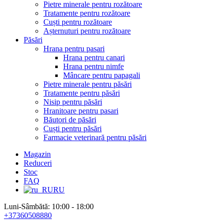
Pietre minerale pentru rozătoare
Tratamente pentru rozătoare
Cuști pentru rozătoare
Așternuturi pentru rozătoare
Păsări
Hrana pentru pasari
Hrana pentru canari
Hrana pentru nimfe
Mâncare pentru papagali
Pietre minerale pentru păsări
Tratamente pentru păsări
Nisip pentru păsări
Hranitoare pentru pasari
Băutori de păsări
Cuști pentru păsări
Farmacie veterinară pentru păsări
Magazin
Reduceri
Stoc
FAQ
RU
Luni-Sâmbătă: 10:00 - 18:00
+37360508880