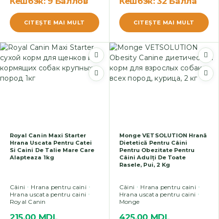
Кешбэк:
9 Баллов
Кешбэк:
32 Балла
CITEŞTE MAI MULT
CITEŞTE MAI MULT
Royal Canin Maxi Starter
Monge VETSOLUTION Hrană
Hrana Uscata Pentru Catei
Dietetică Pentru Câini
Si Caini De Talie Mare Care
Pentru Obezitate Pentru
Alapteaza 1kg
Câini Adulți De Toate
Rasele, Pui, 2 Kg
Câini
Hrana pentru caini
Câini
Hrana pentru caini
Hrana uscata pentru caini
Hrana uscata pentru caini
Royal Canin
Monge
215,00
MDL
425,00
MDL