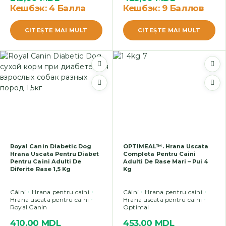
Кешбэк:
4 Балла
Кешбэк:
9 Баллов
CITEŞTE MAI MULT
CITEŞTE MAI MULT
Royal Canin Diabetic Dog
OPTIMEAL™. Hrana Uscata
Hrana Uscata Pentru Diabet
Completa Pentru Caini
Pentru Caini Adulti De
Adulti De Rase Mari – Pui 4
Diferite Rase 1,5 Kg
Kg
Câini
Hrana pentru caini
Câini
Hrana pentru caini
Hrana uscata pentru caini
Hrana uscata pentru caini
Royal Canin
Optimal
410,00
MDL
453,00
MDL