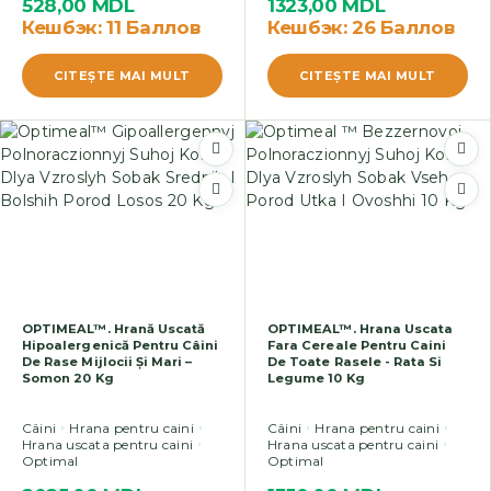
528,00
MDL
1323,00
MDL
Кешбэк:
11 Баллов
Кешбэк:
26 Баллов
CITEŞTE MAI MULT
CITEŞTE MAI MULT
OPTIMEAL™. Hrană Uscată
OPTIMEAL™. Hrana Uscata
Hipoalergenică Pentru Câini
Fara Cereale Pentru Caini
De Rase Mijlocii Și Mari –
De Toate Rasele - Rata Si
Somon 20 Kg
Legume 10 Kg
Câini
Hrana pentru caini
Câini
Hrana pentru caini
Hrana uscata pentru caini
Hrana uscata pentru caini
Optimal
Optimal