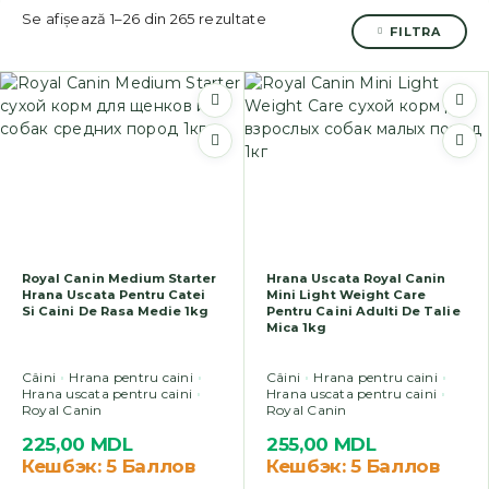
Se afișează 1–26 din 265 rezultate
FILTRA
Royal Canin Medium Starter
Hrana Uscata Royal Canin
Hrana Uscata Pentru Catei
Mini Light Weight Care
Si Caini De Rasa Medie 1kg
Pentru Caini Adulti De Talie
Mica 1kg
Câini
Hrana pentru caini
Câini
Hrana pentru caini
Hrana uscata pentru caini
Hrana uscata pentru caini
Royal Canin
Royal Canin
225,00
MDL
255,00
MDL
Кешбэк:
5 Баллов
Кешбэк:
5 Баллов