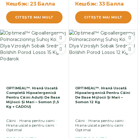
Кешбэк:
23 Балла
Кешбэк:
33 Балла
CITEŞTE MAI MULT
CITEŞTE MAI MULT
OPTIMEAL™. Hrană Uscată
OPTIMEAL™. Hrană Uscată
Completă Hipoalergenică
Hipoalergenică Pentru Câini
Pentru Câini Adulți De Rase
De Rase Mijlocii Și Mari –
Mijlocii Și Mari – Somon (1,5
Somon 12 Kg
Kg + CADOU)
Câini
Hrana pentru caini
Câini
Hrana pentru caini
Hrana uscata pentru caini
Hrana uscata pentru caini
Optimal
Optimal