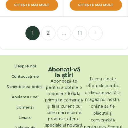
CITEŞTE MAI MULT
CITEŞTE MAI MULT
1
2
…
11
Despre noi
Abonați-vă
la știri
Contactaţi-ne
Facem toate
Abonează-te
eforturile pentru
Schimbarea ordinii
pentru a obține o
ca fiecare vizită la
reducere 10% la
Anularea unei
magazinul nostru
prima ta comandă
și fii la curent cu
online să fie
comenzi
cele mai recente
plăcută și
Livrare
produse, oferte
convenabilă
speciale și noutăți.
pentru dvs. Scopul
Politica de