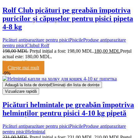
Rolf Club picături pe greabăn împotriva
puricilor și căpușelor pentru pisici pipeta
4-8 kg
Picături antiparazitare pentru pisici
Pisicile
Produse antiparazitare
pentru pisici
Clubul Rolf
198,00
MDL
Prețul inițial a fost: 198,00 MDL.
180,00
MDL
Prețul
actual este: 180,00 MDL.
Кешбэк:
4 Балла
Citeşte mai mult
-9%
Adaugă la lista de dorințe
Eliminați din lista de dorințe
Vizualizare rapidă
Picături helmintale pe greabăn împotriva
helminților pentru pisici 4-10 kg pipetă
Picături antiparazitare pentru pisici
Pisicile
Produse antiparazitare
pentru pisici
Helmintal
231,00
MDL
Prețul inițial a fost: 231,00 MDL.
210,00
MDL
Prețul