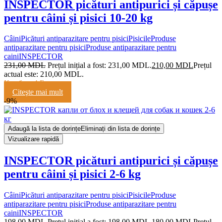
INSPECTOR picături antipurici și căpușe
pentru câini și pisici 10-20 kg
Câini
Picături antiparazitare pentru pisici
Pisicile
Produse
antiparazitare pentru pisici
Produse antiparazitare pentru
caini
INSPECTOR
231,00
MDL
Prețul inițial a fost: 231,00 MDL.
210,00
MDL
Prețul
actual este: 210,00 MDL.
Кешбэк:
4 Балла
Citeşte mai mult
-9%
Adaugă la lista de dorințe
Eliminați din lista de dorințe
Vizualizare rapidă
INSPECTOR picături antipurici și căpușe
pentru câini și pisici 2-6 kg
Câini
Picături antiparazitare pentru pisici
Pisicile
Produse
antiparazitare pentru pisici
Produse antiparazitare pentru
caini
INSPECTOR
198,00
MDL
Prețul inițial a fost: 198,00 MDL.
180,00
MDL
Prețul