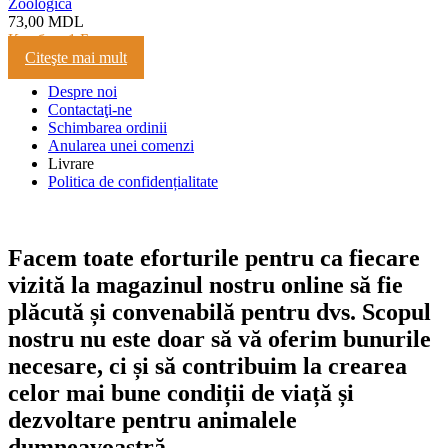
Zoologică
73,00
MDL
Кешбэк:
1 Балл
Citeşte mai mult
Despre noi
Contactaţi-ne
Schimbarea ordinii
Anularea unei comenzi
Livrare
Politica de confidențialitate
Facem toate eforturile pentru ca fiecare
vizită la magazinul nostru online să fie
plăcută și convenabilă pentru dvs. Scopul
nostru nu este doar să vă oferim bunurile
necesare, ci și să contribuim la crearea
celor mai bune condiții de viață și
dezvoltare pentru animalele
dumneavoastră.