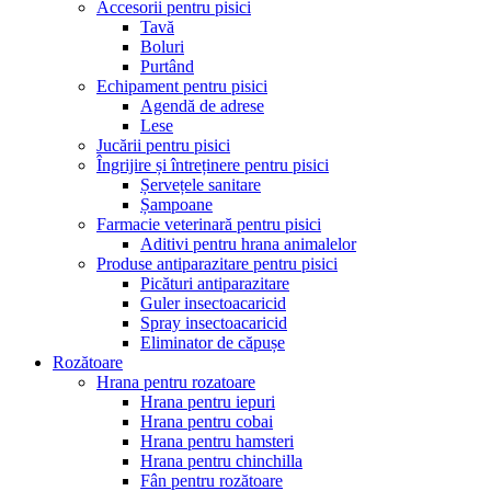
Accesorii pentru pisici
Tavă
Boluri
Purtând
Echipament pentru pisici
Agendă de adrese
Lese
Jucării pentru pisici
Îngrijire și întreținere pentru pisici
Șervețele sanitare
Șampoane
Farmacie veterinară pentru pisici
Aditivi pentru hrana animalelor
Produse antiparazitare pentru pisici
Picături antiparazitare
Guler insectoacaricid
Spray insectoacaricid
Eliminator de căpușe
Rozătoare
Hrana pentru rozatoare
Hrana pentru iepuri
Hrana pentru cobai
Hrana pentru hamsteri
Hrana pentru chinchilla
Fân pentru rozătoare