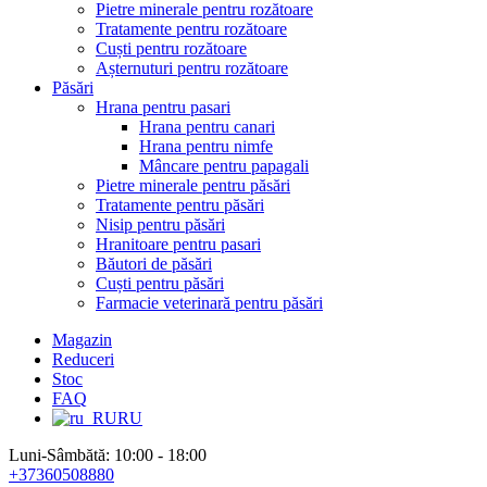
Pietre minerale pentru rozătoare
Tratamente pentru rozătoare
Cuști pentru rozătoare
Așternuturi pentru rozătoare
Păsări
Hrana pentru pasari
Hrana pentru canari
Hrana pentru nimfe
Mâncare pentru papagali
Pietre minerale pentru păsări
Tratamente pentru păsări
Nisip pentru păsări
Hranitoare pentru pasari
Băutori de păsări
Cuști pentru păsări
Farmacie veterinară pentru păsări
Magazin
Reduceri
Stoc
FAQ
RU
Luni-Sâmbătă: 10:00 - 18:00
+37360508880