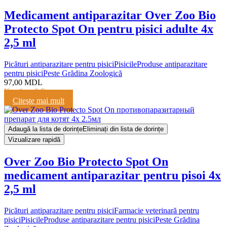
Medicament antiparazitar Over Zoo Bio
Protecto Spot On pentru pisici adulte 4x
2,5 ml
Picături antiparazitare pentru pisici
Pisicile
Produse antiparazitare
pentru pisici
Peste Grădina Zoologică
97,00
MDL
Кешбэк:
2 Балла
Citeşte mai mult
Adaugă la lista de dorințe
Eliminați din lista de dorințe
Vizualizare rapidă
Over Zoo Bio Protecto Spot On
medicament antiparazitar pentru pisoi 4x
2,5 ml
Picături antiparazitare pentru pisici
Farmacie veterinară pentru
pisici
Pisicile
Produse antiparazitare pentru pisici
Peste Grădina