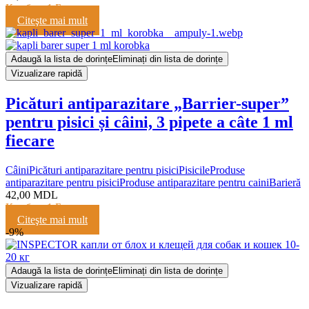
Кешбэк:
1 Балл
Citeşte mai mult
Adaugă la lista de dorințe
Eliminați din lista de dorințe
Vizualizare rapidă
Picături antiparazitare „Barrier-super”
pentru pisici și câini, 3 pipete a câte 1 ml
fiecare
Câini
Picături antiparazitare pentru pisici
Pisicile
Produse
antiparazitare pentru pisici
Produse antiparazitare pentru caini
Barieră
42,00
MDL
Кешбэк:
1 Балл
Citeşte mai mult
-9%
Adaugă la lista de dorințe
Eliminați din lista de dorințe
Vizualizare rapidă