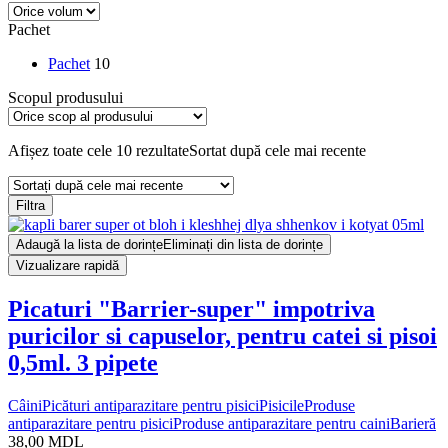
Pachet
Pachet
10
Scopul produsului
Afișez toate cele 10 rezultate
Sortat după cele mai recente
Filtra
Adaugă la lista de dorințe
Eliminați din lista de dorințe
Vizualizare rapidă
Picaturi "Barrier-super" impotriva
puricilor si capuselor, pentru catei si pisoi
0,5ml. 3 pipete
Câini
Picături antiparazitare pentru pisici
Pisicile
Produse
antiparazitare pentru pisici
Produse antiparazitare pentru caini
Barieră
38,00
MDL