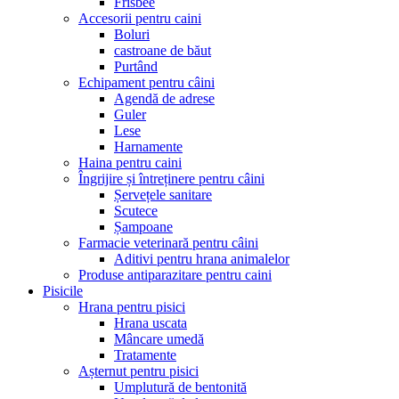
Frisbee
Accesorii pentru caini
Boluri
castroane de băut
Purtând
Echipament pentru câini
Agendă de adrese
Guler
Lese
Harnamente
Haina pentru caini
Îngrijire și întreținere pentru câini
Șervețele sanitare
Scutece
Șampoane
Farmacie veterinară pentru câini
Aditivi pentru hrana animalelor
Produse antiparazitare pentru caini
Pisicile
Hrana pentru pisici
Hrana uscata
Mâncare umedă
Tratamente
Așternut pentru pisici
Umplutură de bentonită