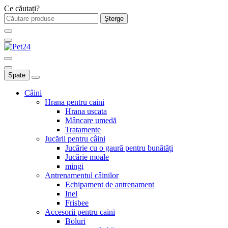
Ce căutați?
Șterge
Spate
Câini
Hrana pentru caini
Hrana uscata
Mâncare umedă
Tratamente
Jucării pentru câini
Jucărie cu o gaură pentru bunătăți
Jucărie moale
mingi
Antrenamentul câinilor
Echipament de antrenament
Inel
Frisbee
Accesorii pentru caini
Boluri