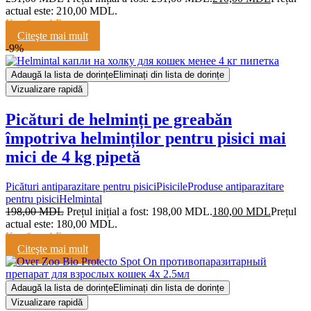
actual este: 210,00 MDL.
Кешбэк:
4 Балла
Citeşte mai mult
-9%
Adaugă la lista de dorințe
Eliminați din lista de dorințe
Vizualizare rapidă
Picături de helminți pe greabăn
împotriva helminților pentru pisici mai
mici de 4 kg pipetă
Picături antiparazitare pentru pisici
Pisicile
Produse antiparazitare
pentru pisici
Helmintal
198,00
MDL
Prețul inițial a fost: 198,00 MDL.
180,00
MDL
Prețul
actual este: 180,00 MDL.
Кешбэк:
4 Балла
Citeşte mai mult
Adaugă la lista de dorințe
Eliminați din lista de dorințe
Vizualizare rapidă