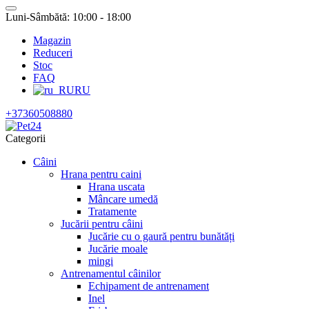
Luni-Sâmbătă: 10:00 - 18:00
Magazin
Reduceri
Stoc
FAQ
RU
+37360508880
Categorii
Câini
Hrana pentru caini
Hrana uscata
Mâncare umedă
Tratamente
Jucării pentru câini
Jucărie cu o gaură pentru bunătăți
Jucărie moale
mingi
Antrenamentul câinilor
Echipament de antrenament
Inel