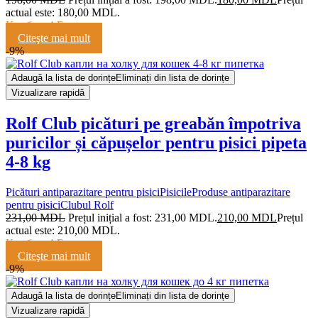
actual este: 180,00 MDL.
Кешбэк:
4 Балла
Citeşte mai mult
-9%
Adaugă la lista de dorințe
Eliminați din lista de dorințe
Vizualizare rapidă
Rolf Club picături pe greabăn împotriva
puricilor și căpușelor pentru pisici pipeta
4-8 kg
Picături antiparazitare pentru pisici
Pisicile
Produse antiparazitare
pentru pisici
Clubul Rolf
231,00
MDL
Prețul inițial a fost: 231,00 MDL.
210,00
MDL
Prețul
actual este: 210,00 MDL.
Кешбэк:
4 Балла
Citeşte mai mult
-9%
Adaugă la lista de dorințe
Eliminați din lista de dorințe
Vizualizare rapidă