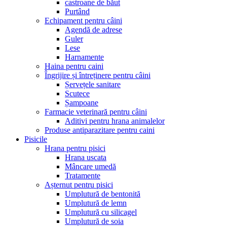
castroane de băut
Purtând
Echipament pentru câini
Agendă de adrese
Guler
Lese
Harnamente
Haina pentru caini
Îngrijire și întreținere pentru câini
Șervețele sanitare
Scutece
Șampoane
Farmacie veterinară pentru câini
Aditivi pentru hrana animalelor
Produse antiparazitare pentru caini
Pisicile
Hrana pentru pisici
Hrana uscata
Mâncare umedă
Tratamente
Așternut pentru pisici
Umplutură de bentonită
Umplutură de lemn
Umplutură cu silicagel
Umplutură de soia