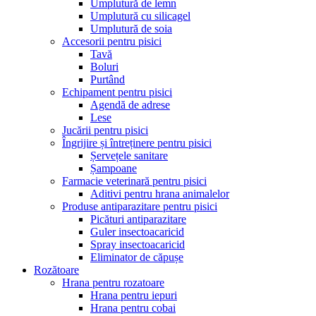
Umplutură de lemn
Umplutură cu silicagel
Umplutură de soia
Accesorii pentru pisici
Tavă
Boluri
Purtând
Echipament pentru pisici
Agendă de adrese
Lese
Jucării pentru pisici
Îngrijire și întreținere pentru pisici
Șervețele sanitare
Șampoane
Farmacie veterinară pentru pisici
Aditivi pentru hrana animalelor
Produse antiparazitare pentru pisici
Picături antiparazitare
Guler insectoacaricid
Spray insectoacaricid
Eliminator de căpușe
Rozătoare
Hrana pentru rozatoare
Hrana pentru iepuri
Hrana pentru cobai