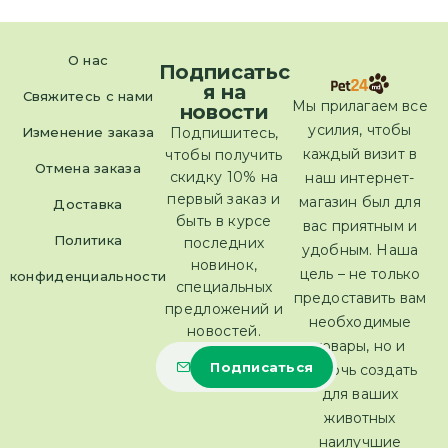
О нас
Подписатьс
я на
Свяжитесь с нами
Мы прилагаем все
новости
усилия, чтобы
Изменение заказа
Подпишитесь,
каждый визит в
чтобы получить
Отмена заказа
скидку 10% на
наш интернет-
первый заказ и
магазин был для
Доставка
быть в курсе
вас приятным и
Политика
последних
удобным. Наша
новинок,
цель – не только
конфиденциальности
специальных
предоставить вам
предложений и
необходимые
новостей.
товары, но и
помочь создать
для ваших
животных
наилучшие