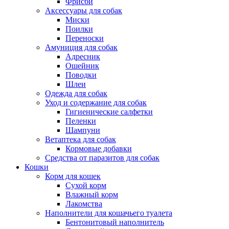
Фрисби
Аксессуары для собак
Миски
Поилки
Переноски
Амуниция для собак
Адресник
Ошейник
Поводки
Шлеи
Одежда для собак
Уход и содержание для собак
Гигиенические салфетки
Пеленки
Шампуни
Ветаптека для собак
Кормовые добавки
Средства от паразитов для собак
Кошки
Корм для кошек
Сухой корм
Влажный корм
Лакомства
Наполнители для кошачьего туалета
Бентонитовый наполнитель