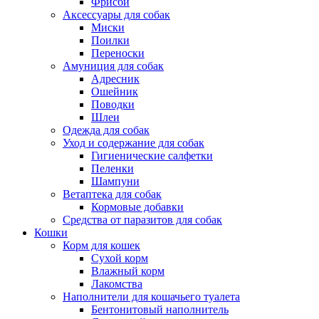
Фрисби
Аксессуары для собак
Миски
Поилки
Переноски
Амуниция для собак
Адресник
Ошейник
Поводки
Шлеи
Одежда для собак
Уход и содержание для собак
Гигиенические салфетки
Пеленки
Шампуни
Ветаптека для собак
Кормовые добавки
Средства от паразитов для собак
Кошки
Корм для кошек
Сухой корм
Влажный корм
Лакомства
Наполнители для кошачьего туалета
Бентонитовый наполнитель