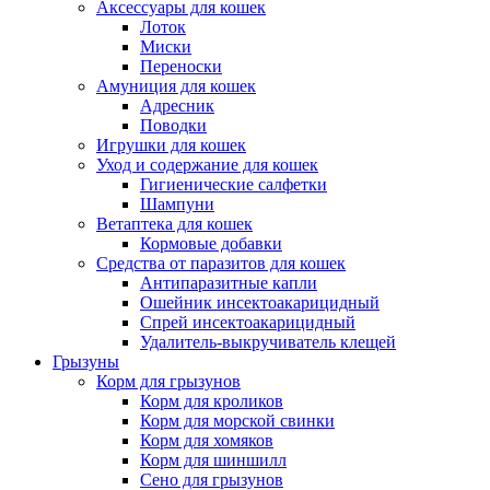
Аксессуары для кошек
Лоток
Миски
Переноски
Амуниция для кошек
Адресник
Поводки
Игрушки для кошек
Уход и содержание для кошек
Гигиенические салфетки
Шампуни
Ветаптека для кошек
Кормовые добавки
Средства от паразитов для кошек
Антипаразитные капли
Ошейник инсектоакарицидный
Спрей инсектоакарицидный
Удалитель-выкручиватель клещей
Грызуны
Корм для грызунов
Корм для кроликов
Корм для морской свинки
Корм для хомяков
Корм для шиншилл
Сено для грызунов