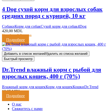
4 Dog сухой корм для взрослых собак
средних пород с курицей, 10 кг
Cобаки
Корм для собак
Сухой корм для собак
4Dog
420,00
MDL
Кешбэк:
8 Баллов
Подробнее
Добавить в список желаний
Удалить из списка желаний
Быстрый просмотр
Dr.Trend влажный корм с рыбой для
взрослых кошек, 400 г (70%)
Влажный корм для кошек
Корм для кошек
Кошки
Dr.Trend
18,85
MDL
Подробнее
О нас
Свяжитесь с нами