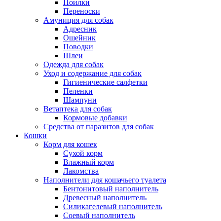
Поилки
Переноски
Амуниция для собак
Адресник
Ошейник
Поводки
Шлеи
Одежда для собак
Уход и содержание для собак
Гигиенические салфетки
Пеленки
Шампуни
Ветаптека для собак
Кормовые добавки
Средства от паразитов для собак
Кошки
Корм для кошек
Сухой корм
Влажный корм
Лакомства
Наполнители для кошачьего туалета
Бентонитовый наполнитель
Древесный наполнитель
Силикагелевый наполнитель
Соевый наполнитель