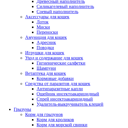
Древесный наполнитель
Силикагелевый наполнитель
Соевый наполнитель
Аксессуары для кошек
Лоток
Миски
Переноски
Амуниция для кошек
Адресник
Поводки
Игрушки для кошек
Уход и содержание для кошек
Гигиенические салфетки
Шампуни
Ветаптека для кошек
Кормовые добавки
Средства от паразитов для кошек
Антипаразитные капли
Ошейник инсектоакарицидный
Спрей инсектоакарицидный
Удалитель-выкручиватель клещей
Грызуны
Корм для грызунов
Корм для кроликов
Корм для морской свинки