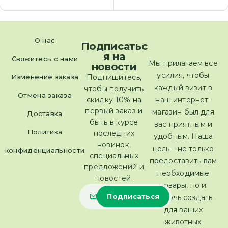
О нас
Подписатьс
я на
Свяжитесь с нами
Мы прилагаем все
новости
усилия, чтобы
Изменение заказа
Подпишитесь,
каждый визит в
чтобы получить
Отмена заказа
скидку 10% на
наш интернет-
первый заказ и
магазин был для
Доставка
быть в курсе
вас приятным и
Политика
последних
удобным. Наша
новинок,
цель – не только
конфиденциальности
специальных
предоставить вам
предложений и
необходимые
новостей.
товары, но и
помочь создать
для ваших
животных