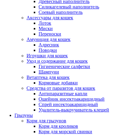
Древесный наполнитель
Силикагелевый наполнитель
Соевый наполнитель
Аксессуары для кошек
Лоток
Миски
Переноски
Амуниция для кошек
Адресник
Поводки
Игрушки для кошек
Уход и содержание для кошек
Гигиенические салфетки
Шампуни
Ветаптека для кошек
Кормовые добавки
Средства от паразитов для кошек
Антипаразитные капли
Ошейник инсектоакарицидный
Спрей инсектоакарицидный
Удалитель-выкручиватель клещей
Грызуны
Корм для грызунов
Корм для кроликов
Корм для морской свинки