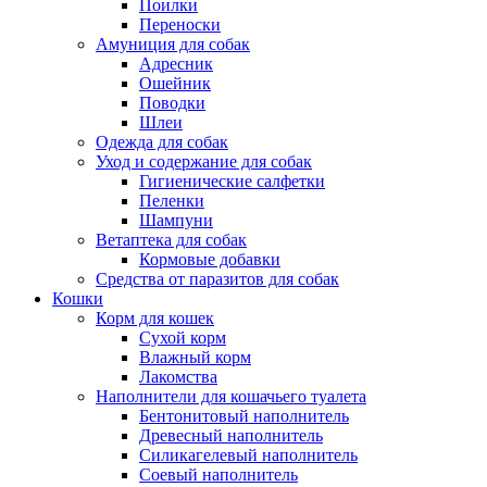
Поилки
Переноски
Амуниция для собак
Адресник
Ошейник
Поводки
Шлеи
Одежда для собак
Уход и содержание для собак
Гигиенические салфетки
Пеленки
Шампуни
Ветаптека для собак
Кормовые добавки
Средства от паразитов для собак
Кошки
Корм для кошек
Сухой корм
Влажный корм
Лакомства
Наполнители для кошачьего туалета
Бентонитовый наполнитель
Древесный наполнитель
Силикагелевый наполнитель
Соевый наполнитель