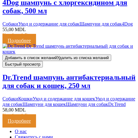
4Dog шампунь с хлоргексидином для
собак, 500 мл
Cобаки
Уход и содержание для собак
Шампуни для собак
4Dog
55,00
MDL
Кешбэк:
1 Балл
Подробнее
Добавить в список желаний
Удалить из списка желаний
Быстрый просмотр
Dr.Trend шампунь антибактериальный
для собак и кошек, 250 мл
Cобаки
Кошки
Уход и содержание для кошек
Уход и содержание
для собак
Шампуни для кошек
Шампуни для собак
Dr.Trend
58,00
MDL
Кешбэк:
1 Балл
Подробнее
О нас
Свяжитесь с нами