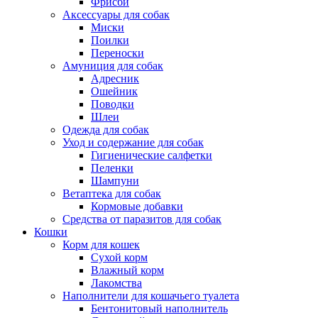
Фрисби
Аксессуары для собак
Миски
Поилки
Переноски
Амуниция для собак
Адресник
Ошейник
Поводки
Шлеи
Одежда для собак
Уход и содержание для собак
Гигиенические салфетки
Пеленки
Шампуни
Ветаптека для собак
Кормовые добавки
Средства от паразитов для собак
Кошки
Корм для кошек
Сухой корм
Влажный корм
Лакомства
Наполнители для кошачьего туалета
Бентонитовый наполнитель