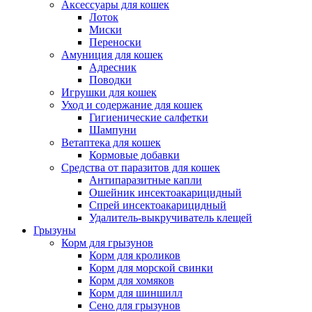
Аксессуары для кошек
Лоток
Миски
Переноски
Амуниция для кошек
Адресник
Поводки
Игрушки для кошек
Уход и содержание для кошек
Гигиенические салфетки
Шампуни
Ветаптека для кошек
Кормовые добавки
Средства от паразитов для кошек
Антипаразитные капли
Ошейник инсектоакарицидный
Спрей инсектоакарицидный
Удалитель-выкручиватель клещей
Грызуны
Корм для грызунов
Корм для кроликов
Корм для морской свинки
Корм для хомяков
Корм для шиншилл
Сено для грызунов