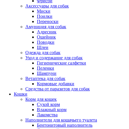
Фрисби
Аксессуары для собак
Миски
Поилки
Переноски
Амуниция для собак
Адресник
Ошейник
Поводки
Шлеи
Одежда для собак
Уход и содержание для собак
Гигиенические салфетки
Пеленки
Шампуни
Ветаптека для собак
Кормовые добавки
Средства от паразитов для собак
Кошки
Корм для кошек
Сухой корм
Влажный корм
Лакомства
Наполнители для кошачьего туалета
Бентонитовый наполнитель