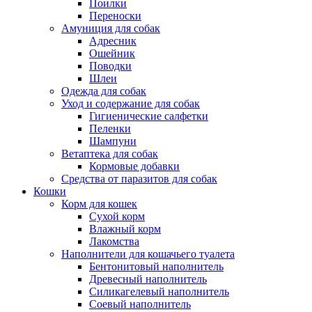
Поилки
Переноски
Амуниция для собак
Адресник
Ошейник
Поводки
Шлеи
Одежда для собак
Уход и содержание для собак
Гигиенические салфетки
Пеленки
Шампуни
Ветаптека для собак
Кормовые добавки
Средства от паразитов для собак
Кошки
Корм для кошек
Сухой корм
Влажный корм
Лакомства
Наполнители для кошачьего туалета
Бентонитовый наполнитель
Древесный наполнитель
Силикагелевый наполнитель
Соевый наполнитель