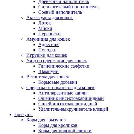
Древесный наполнитель
Силикагелевый наполнитель
Соевый наполнитель
Аксессуары для кошек
Лоток
Миски
Переноски
Амуниция для кошек
Адресник
Поводки
Игрушки для кошек
Уход и содержание для кошек
Гигиенические салфетки
Шампуни
Ветаптека для кошек
Кормовые добавки
Средства от паразитов для кошек
Антипаразитные капли
Ошейник инсектоакарицидный
Спрей инсектоакарицидный
Удалитель-выкручиватель клещей
Грызуны
Корм для грызунов
Корм для кроликов
Корм для морской свинки