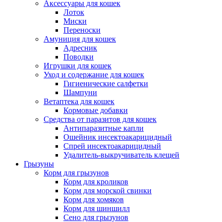
Аксессуары для кошек
Лоток
Миски
Переноски
Амуниция для кошек
Адресник
Поводки
Игрушки для кошек
Уход и содержание для кошек
Гигиенические салфетки
Шампуни
Ветаптека для кошек
Кормовые добавки
Средства от паразитов для кошек
Антипаразитные капли
Ошейник инсектоакарицидный
Спрей инсектоакарицидный
Удалитель-выкручиватель клещей
Грызуны
Корм для грызунов
Корм для кроликов
Корм для морской свинки
Корм для хомяков
Корм для шиншилл
Сено для грызунов