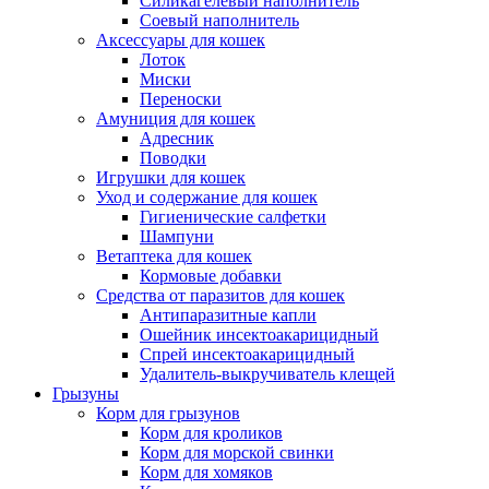
Силикагелевый наполнитель
Соевый наполнитель
Аксессуары для кошек
Лоток
Миски
Переноски
Амуниция для кошек
Адресник
Поводки
Игрушки для кошек
Уход и содержание для кошек
Гигиенические салфетки
Шампуни
Ветаптека для кошек
Кормовые добавки
Средства от паразитов для кошек
Антипаразитные капли
Ошейник инсектоакарицидный
Спрей инсектоакарицидный
Удалитель-выкручиватель клещей
Грызуны
Корм для грызунов
Корм для кроликов
Корм для морской свинки
Корм для хомяков