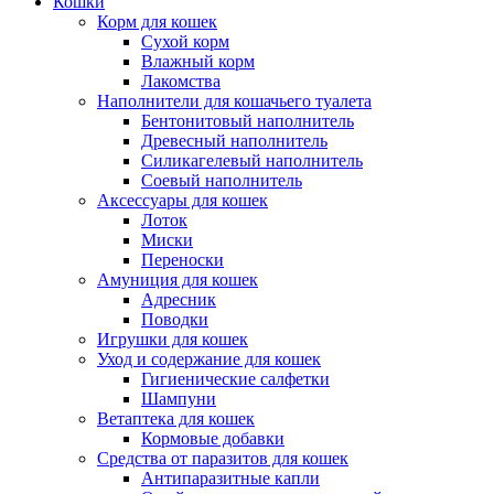
Кошки
Корм для кошек
Сухой корм
Влажный корм
Лакомства
Наполнители для кошачьего туалета
Бентонитовый наполнитель
Древесный наполнитель
Силикагелевый наполнитель
Соевый наполнитель
Аксессуары для кошек
Лоток
Миски
Переноски
Амуниция для кошек
Адресник
Поводки
Игрушки для кошек
Уход и содержание для кошек
Гигиенические салфетки
Шампуни
Ветаптека для кошек
Кормовые добавки
Средства от паразитов для кошек
Антипаразитные капли