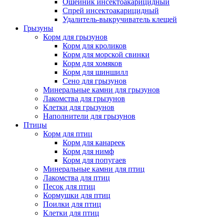
Ошейник инсектоакарицидный
Спрей инсектоакарицидный
Удалитель-выкручиватель клещей
Грызуны
Корм для грызунов
Корм для кроликов
Корм для морской свинки
Корм для хомяков
Корм для шиншилл
Сено для грызунов
Минеральные камни для грызунов
Лакомства для грызунов
Клетки для грызунов
Наполнители для грызунов
Птицы
Корм для птиц
Корм для канареек
Корм для нимф
Корм для попугаев
Минеральные камни для птиц
Лакомства для птиц
Песок для птиц
Кормушки для птиц
Поилки для птиц
Клетки для птиц