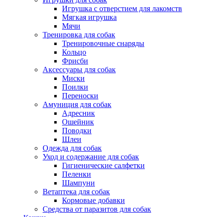
Игрушка с отверстием для лакомств
Мягкая игрушка
Мячи
Тренировка для собак
Тренировочные снаряды
Кольцо
Фрисби
Аксессуары для собак
Миски
Поилки
Переноски
Амуниция для собак
Адресник
Ошейник
Поводки
Шлеи
Одежда для собак
Уход и содержание для собак
Гигиенические салфетки
Пеленки
Шампуни
Ветаптека для собак
Кормовые добавки
Средства от паразитов для собак