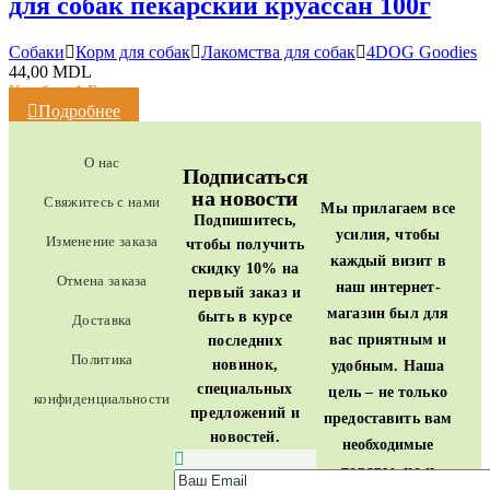
для собак пекарский круассан 100г
Cобаки
Корм для собак
Лакомства для собак
4DOG Goodies
44,00
MDL
Кешбэк:
1 Балл
Подробнее
О нас
Подписаться
на новости
Свяжитесь с нами
Мы прилагаем все
Подпишитесь,
усилия, чтобы
Изменение заказа
чтобы получить
каждый визит в
скидку 10% на
Отмена заказа
наш интернет-
первый заказ и
магазин был для
быть в курсе
Доставка
вас приятным и
последних
Политика
новинок,
удобным. Наша
специальных
цель – не только
конфиденциальности
предложений и
предоставить вам
новостей.
необходимые
товары, но и