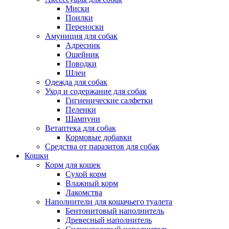
Миски
Поилки
Переноски
Амуниция для собак
Адресник
Ошейник
Поводки
Шлеи
Одежда для собак
Уход и содержание для собак
Гигиенические салфетки
Пеленки
Шампуни
Ветаптека для собак
Кормовые добавки
Средства от паразитов для собак
Кошки
Корм для кошек
Сухой корм
Влажный корм
Лакомства
Наполнители для кошачьего туалета
Бентонитовый наполнитель
Древесный наполнитель