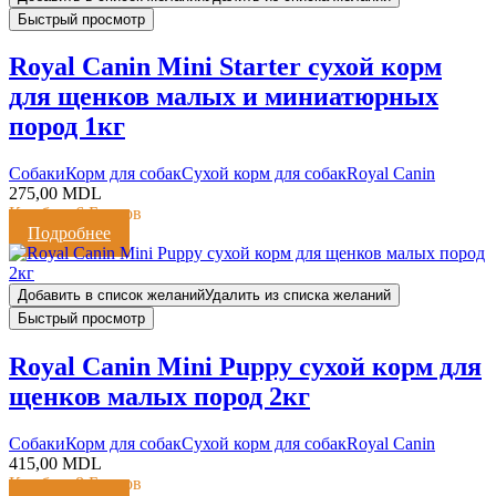
Быстрый просмотр
Royal Canin Mini Starter сухой корм
для щенков малых и миниатюрных
пород 1кг
Cобаки
Корм для собак
Сухой корм для собак
Royal Canin
275,00
MDL
Кешбэк:
6 Баллов
Подробнее
Добавить в список желаний
Удалить из списка желаний
Быстрый просмотр
Royal Canin Mini Puppy сухой корм для
щенков малых пород 2кг
Cобаки
Корм для собак
Сухой корм для собак
Royal Canin
415,00
MDL
Кешбэк:
8 Баллов