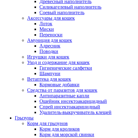
Древесный наполнитель
Силикагелевый наполнитель
Соевый наполнитель
Аксессуары для кошек
Лоток
Миски
Переноски
Амуниция для кошек
Адресник
Поводки
Игрушки для кошек
Уход и содержание для кошек
Гигиенические салфетки
Шампуни
Ветаптека для кошек
Кормовые добавки
Средства от паразитов для кошек
Антипаразитные капли
Ошейник инсектоакарицидный
Спрей инсектоакарицидный
Удалитель-выкручиватель клещей
Грызуны
Корм для грызунов
Корм для кроликов
Корм для морской свинки