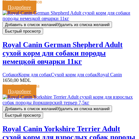
Кешбэк:
37 Баллов
Подробнее
Добавить в список желаний
Удалить из списка желаний
Быстрый просмотр
Royal Canin German Shepherd Adult
сухой корм для собаки породы
немецкой овчарки 11кг
Cобаки
Корм для собак
Сухой корм для собак
Royal Canin
1650,00
MDL
Кешбэк:
33 Балла
Подробнее
Добавить в список желаний
Удалить из списка желаний
Быстрый просмотр
Royal Canin Yorkshire Terrier Adult
сухой корм для взрослых собак породы