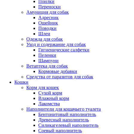
Поилки
Переноски
Амуниция для собак
Адресник
Ошейник
Поводки
Шлеи
Одежда для собак
Уход и содержание для собак
Гигиенические салфетки
Пеленки
Шампуни
Ветаптека для собак
Кормовые добавки
Средства от паразитов для собак
Кошки
Корм для кошек
Сухой корм
Влажный корм
Лакомства
Наполнители для кошачьего туалета
Бентонитовый наполнитель
Древесный наполнитель
Силикагелевый наполнитель
Соевый наполнитель