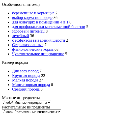
Особенность питомца
беременные и кормящие
2
выбор корма по породе
36
для живущих в помещении 4 в 1
6
для профилактики мочекаменной болезни
5
здоровый питомец
8
лечебный
36
с эффектом выведения шерсти
2
Стерилизованные
7
физиологические корма
68
Чувствительное пищеварение
5
Размер породы
Для всех пород
7
Крупная порода
22
Мелкая порода
27
Миниатюрная порода
6
Средняя порода
8
Мясные ингредиенты
Растительные ингредиенты