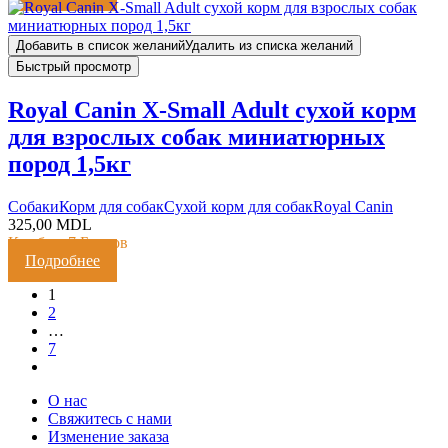
Добавить в список желаний
Удалить из списка желаний
Быстрый просмотр
Royal Canin X-Small Adult сухой корм
для взрослых собак миниатюрных
пород 1,5кг
Cобаки
Корм для собак
Сухой корм для собак
Royal Canin
325,00
MDL
Кешбэк:
7 Баллов
Подробнее
1
2
…
7
О нас
Свяжитесь с нами
Изменение заказа