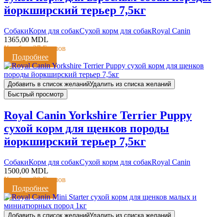
йоркширский терьер 7,5кг
Cобаки
Корм для собак
Сухой корм для собак
Royal Canin
1365,00
MDL
Кешбэк:
27 Баллов
Подробнее
Добавить в список желаний
Удалить из списка желаний
Быстрый просмотр
Royal Canin Yorkshire Terrier Puppy
сухой корм для щенков породы
йоркширский терьер 7,5кг
Cобаки
Корм для собак
Сухой корм для собак
Royal Canin
1500,00
MDL
Кешбэк:
30 Баллов
Подробнее
Добавить в список желаний
Удалить из списка желаний