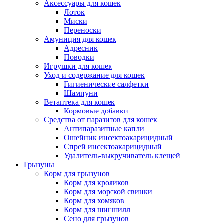
Аксессуары для кошек
Лоток
Миски
Переноски
Амуниция для кошек
Адресник
Поводки
Игрушки для кошек
Уход и содержание для кошек
Гигиенические салфетки
Шампуни
Ветаптека для кошек
Кормовые добавки
Средства от паразитов для кошек
Антипаразитные капли
Ошейник инсектоакарицидный
Спрей инсектоакарицидный
Удалитель-выкручиватель клещей
Грызуны
Корм для грызунов
Корм для кроликов
Корм для морской свинки
Корм для хомяков
Корм для шиншилл
Сено для грызунов