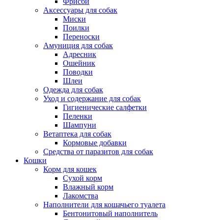
Фрисби
Аксессуары для собак
Миски
Поилки
Переноски
Амуниция для собак
Адресник
Ошейник
Поводки
Шлеи
Одежда для собак
Уход и содержание для собак
Гигиенические салфетки
Пеленки
Шампуни
Ветаптека для собак
Кормовые добавки
Средства от паразитов для собак
Кошки
Корм для кошек
Сухой корм
Влажный корм
Лакомства
Наполнители для кошачьего туалета
Бентонитовый наполнитель