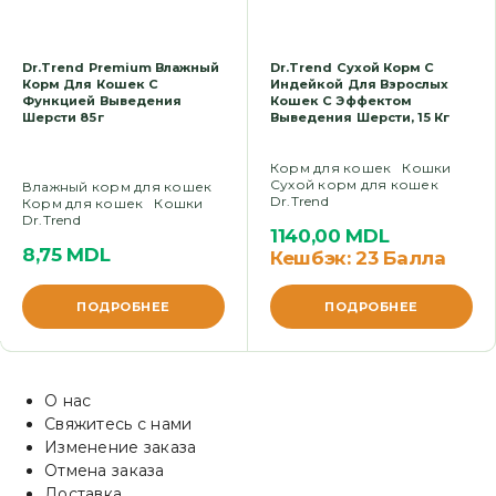
Dr.Trend Premium Влажный
Dr.Trend Сухой Корм С
Корм Для Кошек С
Индейкой Для Взрослых
Функцией Выведения
Кошек С Эффектом
Шерсти 85г
Выведения Шерсти, 15 Кг
Корм для кошек
Кошки
Сухой корм для кошек
Влажный корм для кошек
Dr.Trend
Корм для кошек
Кошки
Dr.Trend
1140,00
MDL
8,75
MDL
Кешбэк:
23 Балла
ПОДРОБНЕЕ
ПОДРОБНЕЕ
О нас
Свяжитесь с нами
Изменение заказа
Отмена заказа
Доставка