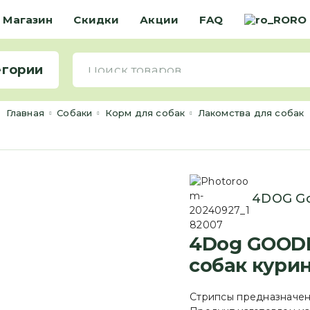
Магазин
Скидки
Акции
FAQ
RO
егории
Главная
Cобаки
Корм для собак
Лакомства для собак
4DOG Go
4Dog GOODI
собак кури
Стрипсы предназначен