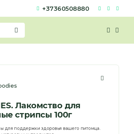
+37360508880
odies
ES. Лакомство для
ные стрипсы 100г
ы для поддержки здоровья вашего питомца.