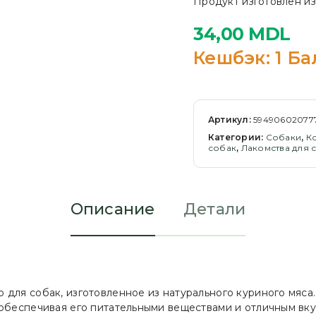
Продукт изготовлен из
34,00
MDL
Кешбэк:
1 Ба
Артикул:
59490602077
Категории:
Cобаки
,
К
собак
,
Лакомства для 
Описание
Детали
 для собак, изготовленное из натурального куриного мяс
обеспечивая его питательными веществами и отличным вку