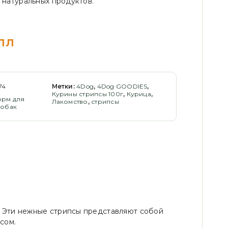
 натуральных продуктов.
лл
74
Метки:
4Dog
,
4Dog GOODIES
,
Курины стрипсы 100г
,
Курица
,
орм для
Лакомство
,
стрипсы
собак
а. Эти нежные стрипсы представляют собой
сом.