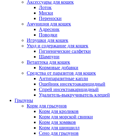
Аксессуары для кошек
Лоток
Миски
Переноски
Амуниция для кошек
Адресник
Поводки
Игрушки для кошек
Уход и содержание для кошек
Гигиенические салфетки
Шампуни
Ветаптека для кошек
Кормовые добавки
Средства от паразитов для кошек
Антипаразитные капли
Ошейник инсектоакарицидный
Спрей инсектоакарицидный
Удалитель-выкручиватель клещей
Грызуны
Корм для грызунов
Корм для кроликов
Корм для морской свинки
Корм для хомяков
Корм для шиншилл
Сено для грызунов