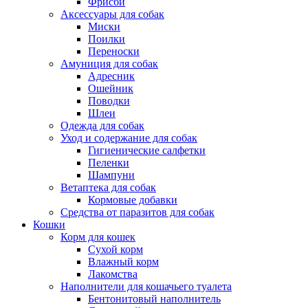
Фрисби
Аксессуары для собак
Миски
Поилки
Переноски
Амуниция для собак
Адресник
Ошейник
Поводки
Шлеи
Одежда для собак
Уход и содержание для собак
Гигиенические салфетки
Пеленки
Шампуни
Ветаптека для собак
Кормовые добавки
Средства от паразитов для собак
Кошки
Корм для кошек
Сухой корм
Влажный корм
Лакомства
Наполнители для кошачьего туалета
Бентонитовый наполнитель