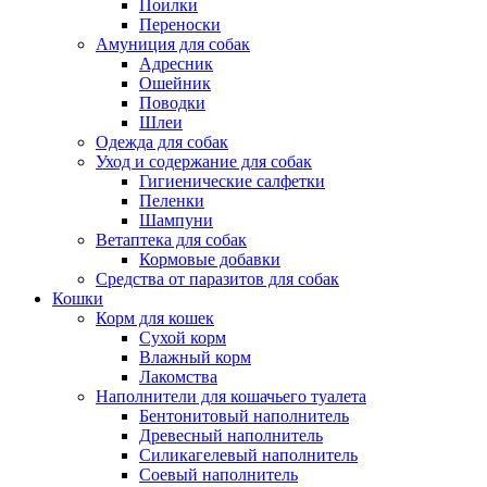
Поилки
Переноски
Амуниция для собак
Адресник
Ошейник
Поводки
Шлеи
Одежда для собак
Уход и содержание для собак
Гигиенические салфетки
Пеленки
Шампуни
Ветаптека для собак
Кормовые добавки
Средства от паразитов для собак
Кошки
Корм для кошек
Сухой корм
Влажный корм
Лакомства
Наполнители для кошачьего туалета
Бентонитовый наполнитель
Древесный наполнитель
Силикагелевый наполнитель
Соевый наполнитель