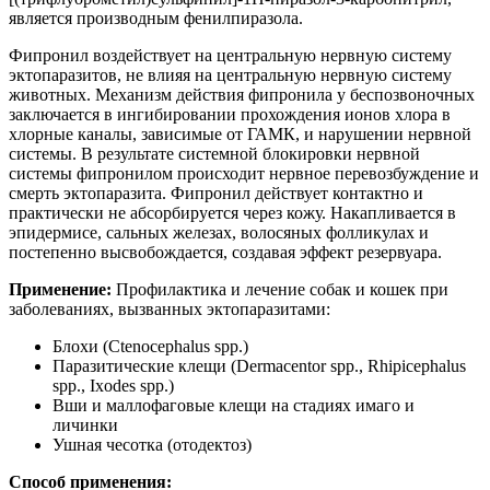
является производным фенилпиразола.
Фипронил воздействует на центральную нервную систему
эктопаразитов, не влияя на центральную нервную систему
животных. Механизм действия фипронила у беспозвоночных
заключается в ингибировании прохождения ионов хлора в
хлорные каналы, зависимые от ГАМК, и нарушении нервной
системы. В результате системной блокировки нервной
системы фипронилом происходит нервное перевозбуждение и
смерть эктопаразита. Фипронил действует контактно и
практически не абсорбируется через кожу. Накапливается в
эпидермисе, сальных железах, волосяных фолликулах и
постепенно высвобождается, создавая эффект резервуара.
Применение:
Профилактика и лечение собак и кошек при
заболеваниях, вызванных эктопаразитами:
Блохи (Ctenocephalus spp.)
Паразитические клещи (Dermacentor spp., Rhipicephalus
spp., Ixodes spp.)
Вши и маллофаговые клещи на стадиях имаго и
личинки
Ушная чесотка (отодектоз)
Способ применения: