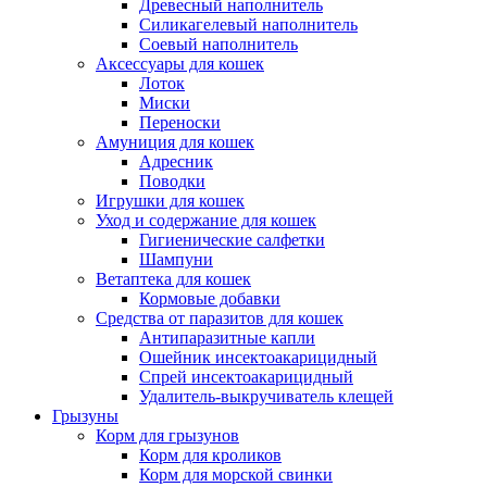
Древесный наполнитель
Силикагелевый наполнитель
Соевый наполнитель
Аксессуары для кошек
Лоток
Миски
Переноски
Амуниция для кошек
Адресник
Поводки
Игрушки для кошек
Уход и содержание для кошек
Гигиенические салфетки
Шампуни
Ветаптека для кошек
Кормовые добавки
Средства от паразитов для кошек
Антипаразитные капли
Ошейник инсектоакарицидный
Спрей инсектоакарицидный
Удалитель-выкручиватель клещей
Грызуны
Корм для грызунов
Корм для кроликов
Корм для морской свинки