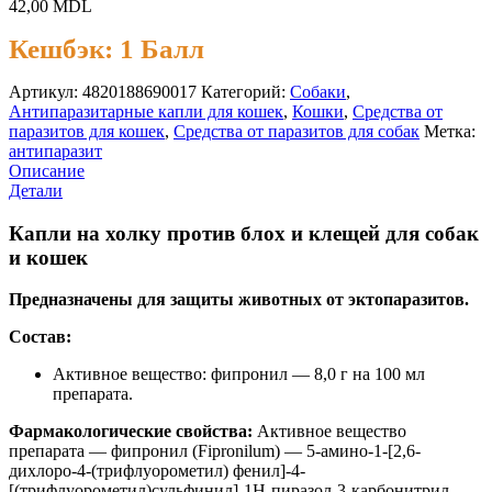
42,00
MDL
Кешбэк:
1 Балл
Артикул:
4820188690017
Категорий:
Cобаки
,
Антипаразитарные капли для кошек
,
Кошки
,
Средства от
паразитов для кошек
,
Средства от паразитов для собак
Метка:
антипаразит
Описание
Детали
Капли на холку против блох и клещей для собак
и кошек
Предназначены для защиты животных от эктопаразитов.
Состав:
Активное вещество: фипронил — 8,0 г на 100 мл
препарата.
Фармакологические свойства:
Активное вещество
препарата — фипронил (Fipronilum) — 5-амино-1-[2,6-
дихлоро-4-(трифлуорометил) фенил]-4-
[(трифлуорометил)сульфинил]-1H-пиразол-3-карбонитрил,