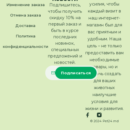
усилия, чтобы
Изменение заказа
Подпишитесь,
каждый визит в
чтобы получить
Отмена заказа
скидку 10% на
наш интернет-
первый заказ и
магазин был для
Доставка
быть в курсе
вас приятным и
Политика
последних
удобным. Наша
новинок,
цель – не только
конфиденциальности
специальных
предоставить вам
предложений и
необходимые
новостей.
товары, но и
помочь создать
для ваших
животных
наилучшие
условия для
жизни и развития.
© 2024 Pet24.md