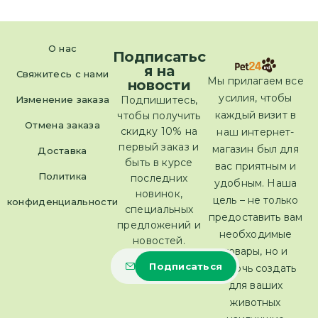
О нас
Подписатьс
я на
Свяжитесь с нами
Мы прилагаем все
новости
усилия, чтобы
Изменение заказа
Подпишитесь,
каждый визит в
чтобы получить
Отмена заказа
скидку 10% на
наш интернет-
первый заказ и
магазин был для
Доставка
быть в курсе
вас приятным и
Политика
последних
удобным. Наша
новинок,
цель – не только
конфиденциальности
специальных
предоставить вам
предложений и
необходимые
новостей.
товары, но и
помочь создать
для ваших
животных