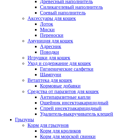
Древесный наполнитель
Силикагелевый наполнитель
Соевый наполнитель
Аксессуары для кошек
Лоток
Миски
Переноски
Амуниция для кошек
Адресник
Поводки
Игрушки для кошек
Уход и содержание для кошек
Гигиенические салфетки
Шампуни
Ветаптека для кошек
Кормовые добавки
Средства от паразитов для кошек
Антипаразитные капли
Ошейник инсектоакарицидный
Спрей инсектоакарицидный
Удалитель-выкручиватель клещей
Грызуны
Корм для грызунов
Корм для кроликов
Корм для морской свинки