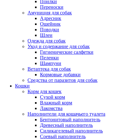
Поилки
Переноски
Амуниция для собак
Адресник
Ошейник
Поводки
Шлеи
Одежда для собак
Уход и содержание для собак
Гигиенические салфетки
Пеленки
Шампуни
Ветаптека для собак
Кормовые добавки
Средства от паразитов для собак
Кошки
Корм для кошек
Сухой корм
Влажный корм
Лакомства
Наполнители для кошачьего туалета
Бентонитовый наполнитель
Древесный наполнитель
Силикагелевый наполнитель
Соевый наполнитель