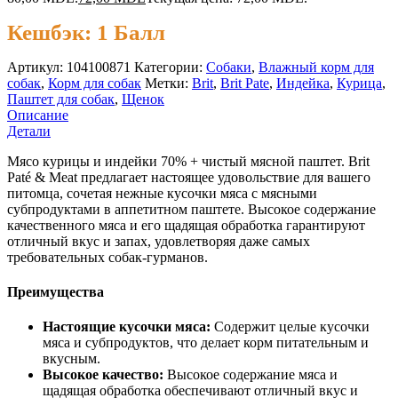
Кешбэк:
1 Балл
Артикул:
104100871
Категории:
Cобаки
,
Влажный корм для
собак
,
Корм для собак
Метки:
Brit
,
Brit Pate
,
Индейка
,
Курица
,
Паштет для собак
,
Щенок
Описание
Детали
Мясо курицы и индейки 70% + чистый мясной паштет. Brit
Paté & Meat предлагает настоящее удовольствие для вашего
питомца, сочетая нежные кусочки мяса с мясными
субпродуктами в аппетитном паштете. Высокое содержание
качественного мяса и его щадящая обработка гарантируют
отличный вкус и запах, удовлетворяя даже самых
требовательных собак-гурманов.
Преимущества
Настоящие кусочки мяса:
Содержит целые кусочки
мяса и субпродуктов, что делает корм питательным и
вкусным.
Высокое качество:
Высокое содержание мяса и
щадящая обработка обеспечивают отличный вкус и