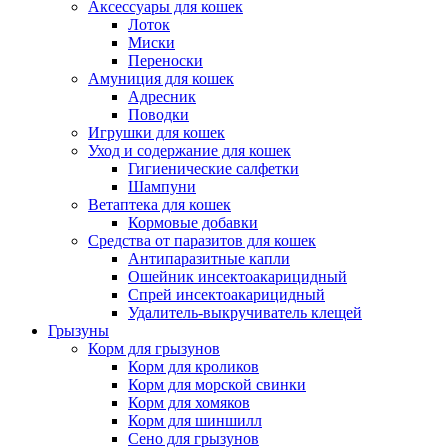
Аксессуары для кошек
Лоток
Миски
Переноски
Амуниция для кошек
Адресник
Поводки
Игрушки для кошек
Уход и содержание для кошек
Гигиенические салфетки
Шампуни
Ветаптека для кошек
Кормовые добавки
Средства от паразитов для кошек
Антипаразитные капли
Ошейник инсектоакарицидный
Спрей инсектоакарицидный
Удалитель-выкручиватель клещей
Грызуны
Корм для грызунов
Корм для кроликов
Корм для морской свинки
Корм для хомяков
Корм для шиншилл
Сено для грызунов