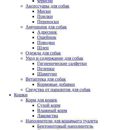
Фрисби
Аксессуары для собак
Миски
Поилки
Переноски
Амуниция для собак
Адресник
Ошейник
Поводки
Шлеи
Одежда для собак
Уход и содержание для собак
Гигиенические салфетки
Пеленки
Шампуни
Ветаптека для собак
Кормовые добавки
Средства от паразитов для собак
Кошки
Корм для кошек
Сухой корм
Влажный корм
Лакомства
Наполнители для кошачьего туалета
Бентонитовый наполнитель