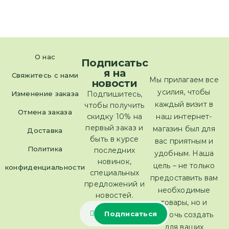
О нас
Подписатьс
я на
Свяжитесь с нами
Мы прилагаем все
новости
усилия, чтобы
Изменение заказа
Подпишитесь,
каждый визит в
чтобы получить
Отмена заказа
скидку 10% на
наш интернет-
первый заказ и
магазин был для
Доставка
быть в курсе
вас приятным и
Политика
последних
удобным. Наша
новинок,
цель – не только
конфиденциальности
специальных
предоставить вам
предложений и
необходимые
новостей.
товары, но и
помочь создать
для ваших