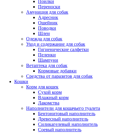
Поилки
Переноски
Амуниция для собак
Адресник
Ошейник
Поводки
Шлеи
Одежда для собак
Уход и содержание для собак
Гигиенические салфетки
Пеленки
Шампуни
Ветаптека для собак
Кормовые добавки
Средства от паразитов для собак
Кошки
Корм для кошек
Сухой корм
Влажный корм
Лакомства
Наполнители для кошачьего туалета
Бентонитовый наполнитель
Древесный наполнитель
Силикагелевый наполнитель
Соевый наполнитель