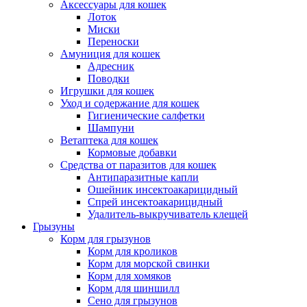
Аксессуары для кошек
Лоток
Миски
Переноски
Амуниция для кошек
Адресник
Поводки
Игрушки для кошек
Уход и содержание для кошек
Гигиенические салфетки
Шампуни
Ветаптека для кошек
Кормовые добавки
Средства от паразитов для кошек
Антипаразитные капли
Ошейник инсектоакарицидный
Спрей инсектоакарицидный
Удалитель-выкручиватель клещей
Грызуны
Корм для грызунов
Корм для кроликов
Корм для морской свинки
Корм для хомяков
Корм для шиншилл
Сено для грызунов