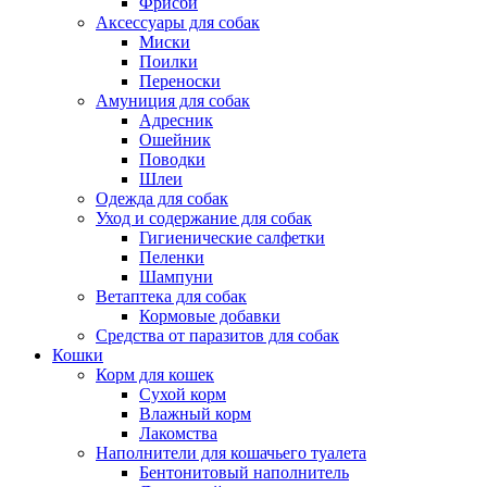
Фрисби
Аксессуары для собак
Миски
Поилки
Переноски
Амуниция для собак
Адресник
Ошейник
Поводки
Шлеи
Одежда для собак
Уход и содержание для собак
Гигиенические салфетки
Пеленки
Шампуни
Ветаптека для собак
Кормовые добавки
Средства от паразитов для собак
Кошки
Корм для кошек
Сухой корм
Влажный корм
Лакомства
Наполнители для кошачьего туалета
Бентонитовый наполнитель