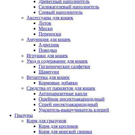
Древесный наполнитель
Силикагелевый наполнитель
Соевый наполнитель
Аксессуары для кошек
Лоток
Миски
Переноски
Амуниция для кошек
Адресник
Поводки
Игрушки для кошек
Уход и содержание для кошек
Гигиенические салфетки
Шампуни
Ветаптека для кошек
Кормовые добавки
Средства от паразитов для кошек
Антипаразитные капли
Ошейник инсектоакарицидный
Спрей инсектоакарицидный
Удалитель-выкручиватель клещей
Грызуны
Корм для грызунов
Корм для кроликов
Корм для морской свинки