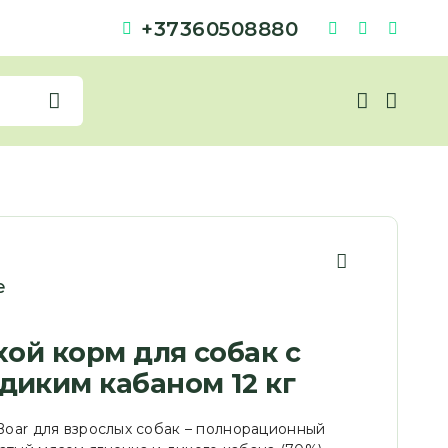
+37360508880
e
ухой корм для собак с
диким кабаном 12 кг
 Boar для взрослых собак – полнорационный