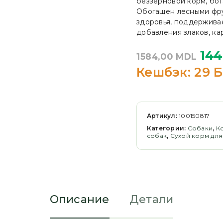
беззерновой корм, бог
Обогащен лесными фру
здоровья, поддерживае
добавления злаков, ка
14
1584,00
MDL
Кешбэк:
29 Б
Артикул:
100150817
Категории:
Cобаки
,
К
собак
,
Сухой корм для
Описание
Детали