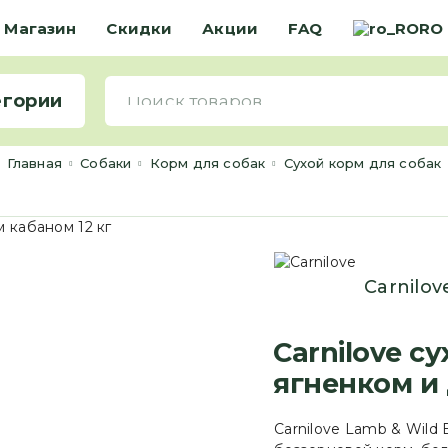
Магазин
Скидки
Акции
FAQ
RO
егории
Главная
Cобаки
Корм для собак
Сухой корм для собак
Сarnilov
Carnilove с
ягненком и 
Carnilove Lamb & Wild