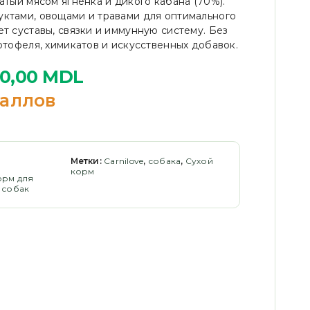
атый мясом ягненка и дикого кабана (70%).
ктами, овощами и травами для оптимального
т суставы, связки и иммунную систему. Без
ртофеля, химикатов и искусственных добавок.
40,00
MDL
аллов
Метки:
Carnilove
,
собака
,
Сухой
корм
орм для
 собак