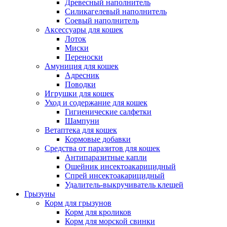
Древесный наполнитель
Силикагелевый наполнитель
Соевый наполнитель
Аксессуары для кошек
Лоток
Миски
Переноски
Амуниция для кошек
Адресник
Поводки
Игрушки для кошек
Уход и содержание для кошек
Гигиенические салфетки
Шампуни
Ветаптека для кошек
Кормовые добавки
Средства от паразитов для кошек
Антипаразитные капли
Ошейник инсектоакарицидный
Спрей инсектоакарицидный
Удалитель-выкручиватель клещей
Грызуны
Корм для грызунов
Корм для кроликов
Корм для морской свинки