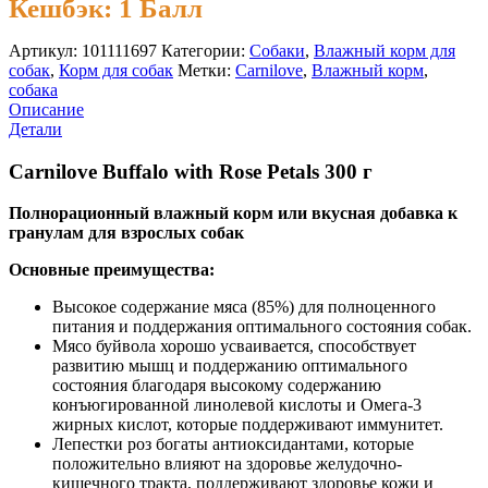
Кешбэк:
1 Балл
Артикул:
101111697
Категории:
Cобаки
,
Влажный корм для
собак
,
Корм для собак
Метки:
Carnilove
,
Влажный корм
,
собака
Описание
Детали
Carnilove Buffalo with Rose Petals 300 г
Полнорационный влажный корм или вкусная добавка к
гранулам для взрослых собак
Основные преимущества:
Высокое содержание мяса (85%) для полноценного
питания и поддержания оптимального состояния собак.
Мясо буйвола хорошо усваивается, способствует
развитию мышц и поддержанию оптимального
состояния благодаря высокому содержанию
конъюгированной линолевой кислоты и Омега-3
жирных кислот, которые поддерживают иммунитет.
Лепестки роз богаты антиоксидантами, которые
положительно влияют на здоровье желудочно-
кишечного тракта, поддерживают здоровье кожи и