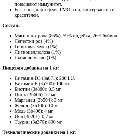
повышают иммунитет.
Без зерна, картофеля, ГМО, сои, консервантов и
красителей.
Состав:
Мясо и потроха (85%): 59% индейка, 26% буйвол
Лепестки роз (4%)
Гороховая мука (1%)
Лигноцеллюлоза (1%)
Льняное масло (1%)
Пищевая добавка на 1 кг:
Витамин D3 (3a671): 200 I.U.
Витамин E (3a700): 100 мг
Биотин (3a880): 0,5 мг
Цинк (3b606): 12 мг
Марганец (3b504): 3 мг
Железо (3b106): 10 мг
Медь (3b406): 4 мг
Йод (3b201): 0,7 мг
Таурин (3a370): 800 мг
Технологические добавки на 1 кг: