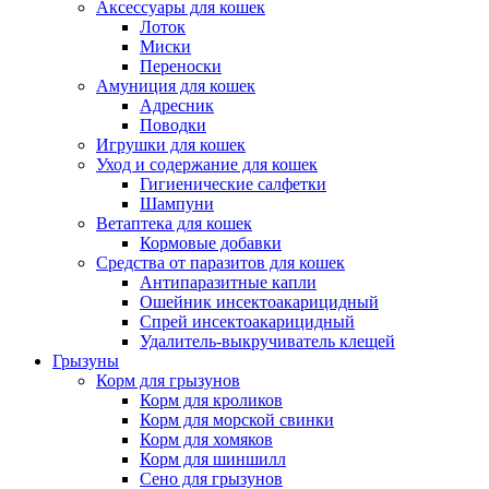
Аксессуары для кошек
Лоток
Миски
Переноски
Амуниция для кошек
Адресник
Поводки
Игрушки для кошек
Уход и содержание для кошек
Гигиенические салфетки
Шампуни
Ветаптека для кошек
Кормовые добавки
Средства от паразитов для кошек
Антипаразитные капли
Ошейник инсектоакарицидный
Спрей инсектоакарицидный
Удалитель-выкручиватель клещей
Грызуны
Корм для грызунов
Корм для кроликов
Корм для морской свинки
Корм для хомяков
Корм для шиншилл
Сено для грызунов