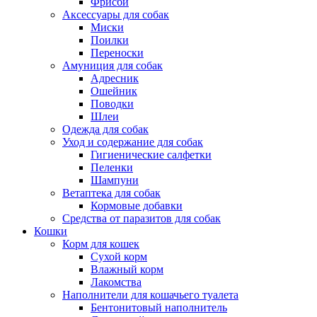
Фрисби
Аксессуары для собак
Миски
Поилки
Переноски
Амуниция для собак
Адресник
Ошейник
Поводки
Шлеи
Одежда для собак
Уход и содержание для собак
Гигиенические салфетки
Пеленки
Шампуни
Ветаптека для собак
Кормовые добавки
Средства от паразитов для собак
Кошки
Корм для кошек
Сухой корм
Влажный корм
Лакомства
Наполнители для кошачьего туалета
Бентонитовый наполнитель