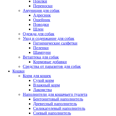
Поилки
Переноски
Амуниция для собак
Адресник
Ошейник
Поводки
Шлеи
Одежда для собак
Уход и содержание для собак
Гигиенические салфетки
Пеленки
Шампуни
Ветаптека для собак
Кормовые добавки
Средства от паразитов для собак
Кошки
Корм для кошек
Сухой корм
Влажный корм
Лакомства
Наполнители для кошачьего туалета
Бентонитовый наполнитель
Древесный наполнитель
Силикагелевый наполнитель
Соевый наполнитель