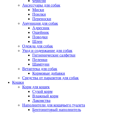
Фрисби
Аксессуары для собак
Миски
Поилки
Переноски
Амуниция для собак
Адресник
Ошейник
Поводки
Шлеи
Одежда для собак
Уход и содержание для собак
Гигиенические салфетки
Пеленки
Шампуни
Ветаптека для собак
Кормовые добавки
Средства от паразитов для собак
Кошки
Корм для кошек
Сухой корм
Влажный корм
Лакомства
Наполнители для кошачьего туалета
Бентонитовый наполнитель