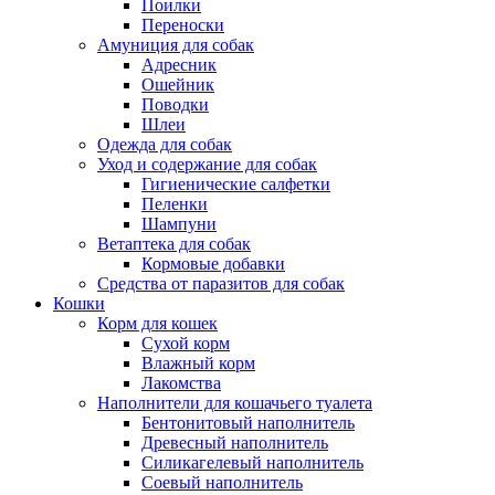
Поилки
Переноски
Амуниция для собак
Адресник
Ошейник
Поводки
Шлеи
Одежда для собак
Уход и содержание для собак
Гигиенические салфетки
Пеленки
Шампуни
Ветаптека для собак
Кормовые добавки
Средства от паразитов для собак
Кошки
Корм для кошек
Сухой корм
Влажный корм
Лакомства
Наполнители для кошачьего туалета
Бентонитовый наполнитель
Древесный наполнитель
Силикагелевый наполнитель
Соевый наполнитель