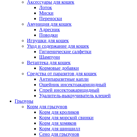
Аксессуары для кошек
Лоток
Миски
Переноски
Амуниция для кошек
Адресник
Поводки
Игрушки для кошек
Уход и содержание для кошек
Гигиенические салфетки
Шампуни
Ветаптека для кошек
Кормовые добавки
Средства от паразитов для кошек
Антипаразитные капли
Ошейник инсектоакарицидный
Спрей инсектоакарицидный
Удалитель-выкручиватель клещей
Грызуны
Корм для грызунов
Корм для кроликов
Корм для морской свинки
Корм для хомяков
Корм для шиншилл
Сено для грызунов