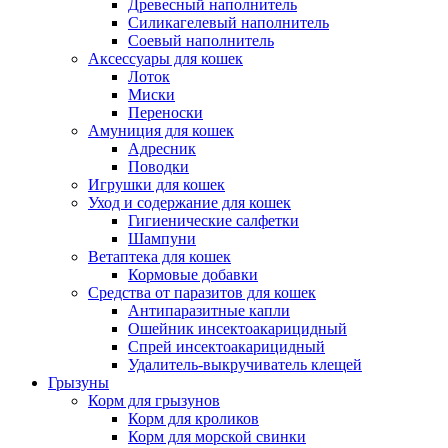
Древесный наполнитель
Силикагелевый наполнитель
Соевый наполнитель
Аксессуары для кошек
Лоток
Миски
Переноски
Амуниция для кошек
Адресник
Поводки
Игрушки для кошек
Уход и содержание для кошек
Гигиенические салфетки
Шампуни
Ветаптека для кошек
Кормовые добавки
Средства от паразитов для кошек
Антипаразитные капли
Ошейник инсектоакарицидный
Спрей инсектоакарицидный
Удалитель-выкручиватель клещей
Грызуны
Корм для грызунов
Корм для кроликов
Корм для морской свинки