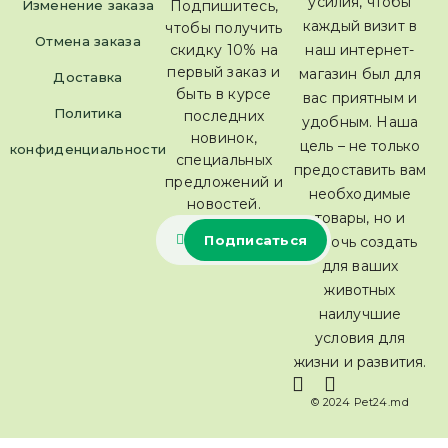
усилия, чтобы
Изменение заказа
Подпишитесь,
каждый визит в
чтобы получить
Отмена заказа
скидку 10% на
наш интернет-
первый заказ и
магазин был для
Доставка
быть в курсе
вас приятным и
Политика
последних
удобным. Наша
новинок,
цель – не только
конфиденциальности
специальных
предоставить вам
предложений и
необходимые
новостей.
товары, но и
помочь создать
для ваших
животных
наилучшие
условия для
жизни и развития.
© 2024 Pet24.md