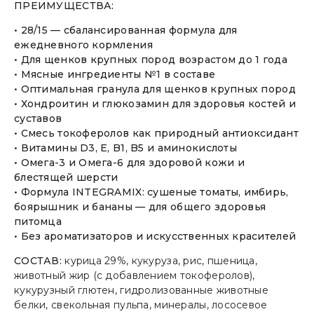
ПРЕИМУЩЕСТВА:
• 28/15 — сбалансированная формула для
ежедневного кормления
• Для щенков крупных пород возрастом до 1 года
• Мясные ингредиенты №1 в составе
• Оптимальная гранула для щенков крупных пород
• Хондроитин и глюкозамин для здоровья костей и
суставов
• Смесь токоферолов как природный антиоксидант
• Витамины D3, E, B1, B5 и аминокислоты
• Омега-3 и Омега-6 для здоровой кожи и
блестящей шерсти
• Формула INTEGRAMIX: сушеные томаты, имбирь,
боярышник и бананы — для общего здоровья
питомца
• Без ароматизаторов и искусственных красителей
СОСТАВ:
курица 29%, кукуруза, рис, пшеница,
животный жир (с добавлением токоферолов),
кукурузный глютен, гидролизованные животные
белки, свекольная пульпа, минералы, лососевое