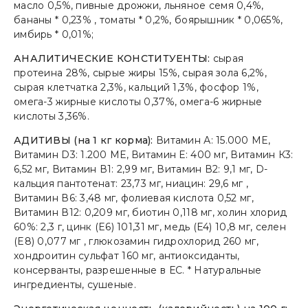
масло 0,5%, пивные дрожжи, льняное семя 0,4%,
бананы * 0,23% , томаты * 0,2%, боярышник * 0,065%,
имбирь * 0,01%;
АНАЛИТИЧЕСКИЕ КОНСТИТУЕНТЫ:
сырая
протеина 28%, сырые жиры 15%, сырая зола 6,2%,
сырая клетчатка 2,3%, кальций 1,3%, фосфор 1%,
омега-3 жирные кислоты 0,37%, омега-6 жирные
кислоты 3,36%.
АДИТИВЫ (на 1 кг корма):
Витамин А: 15.000 МЕ,
Витамин D3: 1.200 МЕ, Витамин Е: 400 мг, Витамин К3:
6,52 мг, Витамин В1: 2,99 мг, Витамин В2: 9,1 мг, D-
кальция пантотенат: 23,73 мг, ниацин: 29,6 мг ,
Витамин В6: 3,48 мг, фолиевая кислота 0,52 мг,
Витамин В12: 0,209 мг, биотин 0,118 мг, холин хлорид
60%: 2,3 г, цинк (E6) 101,31 мг, медь (E4) 10,8 мг, селен
(E8) 0,077 мг , глюкозамин гидрохлорид 260 мг,
хондроитин сульфат 160 мг, антиоксиданты,
консерванты, разрешенные в ЕС. * Натуральные
ингредиенты, сушеные.