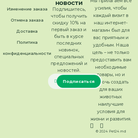
Мы прилагаем все
новости
усилия, чтобы
Изменение заказа
Подпишитесь,
каждый визит в
чтобы получить
Отмена заказа
скидку 10% на
наш интернет-
первый заказ и
магазин был для
Доставка
быть в курсе
вас приятным и
Политика
последних
удобным. Наша
новинок,
цель – не только
конфиденциальности
специальных
предоставить вам
предложений и
необходимые
новостей.
товары, но и
помочь создать
для ваших
животных
наилучшие
условия для
жизни и развития.
© 2024 Pet24.md