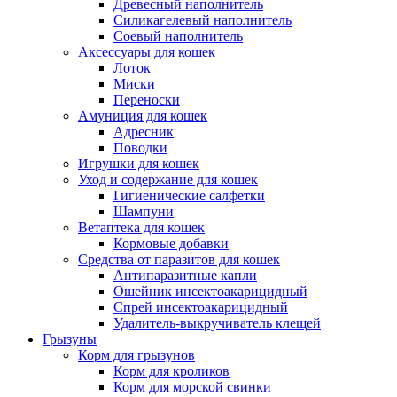
Древесный наполнитель
Силикагелевый наполнитель
Соевый наполнитель
Аксессуары для кошек
Лоток
Миски
Переноски
Амуниция для кошек
Адресник
Поводки
Игрушки для кошек
Уход и содержание для кошек
Гигиенические салфетки
Шампуни
Ветаптека для кошек
Кормовые добавки
Средства от паразитов для кошек
Антипаразитные капли
Ошейник инсектоакарицидный
Спрей инсектоакарицидный
Удалитель-выкручиватель клещей
Грызуны
Корм для грызунов
Корм для кроликов
Корм для морской свинки