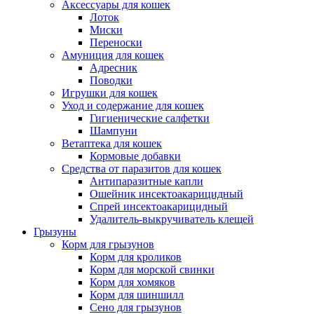
Аксессуары для кошек
Лоток
Миски
Переноски
Амуниция для кошек
Адресник
Поводки
Игрушки для кошек
Уход и содержание для кошек
Гигиенические салфетки
Шампуни
Ветаптека для кошек
Кормовые добавки
Средства от паразитов для кошек
Антипаразитные капли
Ошейник инсектоакарицидный
Спрей инсектоакарицидный
Удалитель-выкручиватель клещей
Грызуны
Корм для грызунов
Корм для кроликов
Корм для морской свинки
Корм для хомяков
Корм для шиншилл
Сено для грызунов