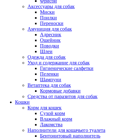
Фрисби
Аксессуары для собак
Миски
Поилки
Переноски
Амуниция для собак
Адресник
Ошейник
Поводки
Шлеи
Одежда для собак
Уход и содержание для собак
Гигиенические салфетки
Пеленки
Шампуни
Ветаптека для собак
Кормовые добавки
Средства от паразитов для собак
Кошки
Корм для кошек
Сухой корм
Влажный корм
Лакомства
Наполнители для кошачьего туалета
Бентонитовый наполнитель