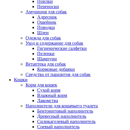
Поилки
Переноски
Амуниция для собак
Адресник
Ошейник
Поводки
Шлеи
Одежда для собак
Уход и содержание для собак
Гигиенические салфетки
Пеленки
Шампуни
Ветаптека для собак
Кормовые добавки
Средства от паразитов для собак
Кошки
Корм для кошек
Сухой корм
Влажный корм
Лакомства
Наполнители для кошачьего туалета
Бентонитовый наполнитель
Древесный наполнитель
Силикагелевый наполнитель
Соевый наполнитель