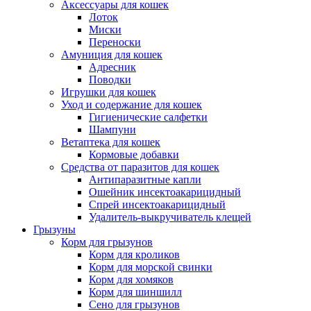
Аксессуары для кошек
Лоток
Миски
Переноски
Амуниция для кошек
Адресник
Поводки
Игрушки для кошек
Уход и содержание для кошек
Гигиенические салфетки
Шампуни
Ветаптека для кошек
Кормовые добавки
Средства от паразитов для кошек
Антипаразитные капли
Ошейник инсектоакарицидный
Спрей инсектоакарицидный
Удалитель-выкручиватель клещей
Грызуны
Корм для грызунов
Корм для кроликов
Корм для морской свинки
Корм для хомяков
Корм для шиншилл
Сено для грызунов