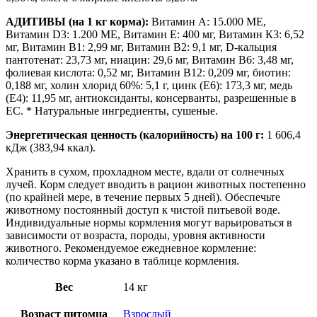
АДИТИВЫ (на 1 кг корма):
Витамин А: 15.000 МЕ,
Витамин D3: 1.200 МЕ, Витамин Е: 400 мг, Витамин К3: 6,52
мг, Витамин В1: 2,99 мг, Витамин В2: 9,1 мг, D-кальция
пантотенат: 23,73 мг, ниацин: 29,6 мг, Витамин В6: 3,48 мг,
фолиевая кислота: 0,52 мг, Витамин В12: 0,209 мг, биотин:
0,188 мг, холин хлорид 60%: 5,1 г, цинк (E6): 173,3 мг, медь
(E4): 11,95 мг, антиоксиданты, консерванты, разрешенные в
ЕС. * Натуральные ингредиенты, сушеные.
Энергетическая ценность (калорийность) на 100 г:
1 606,4
кДж (383,94 ккал).
Хранить в сухом, прохладном месте, вдали от солнечных
лучей. Корм следует вводить в рацион животных постепенно
(по крайней мере, в течение первых 5 дней). Обеспечьте
животному постоянный доступ к чистой питьевой воде.
Индивидуальные нормы кормления могут варьироваться в
зависимости от возраста, породы, уровня активности
животного. Рекомендуемое ежедневное кормление:
количество корма указано в таблице кормления.
Вес
14 кг
Возраст питомца
Взрослый