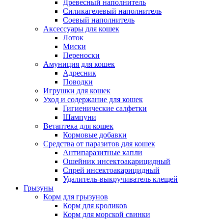
Древесный наполнитель
Силикагелевый наполнитель
Соевый наполнитель
Аксессуары для кошек
Лоток
Миски
Переноски
Амуниция для кошек
Адресник
Поводки
Игрушки для кошек
Уход и содержание для кошек
Гигиенические салфетки
Шампуни
Ветаптека для кошек
Кормовые добавки
Средства от паразитов для кошек
Антипаразитные капли
Ошейник инсектоакарицидный
Спрей инсектоакарицидный
Удалитель-выкручиватель клещей
Грызуны
Корм для грызунов
Корм для кроликов
Корм для морской свинки