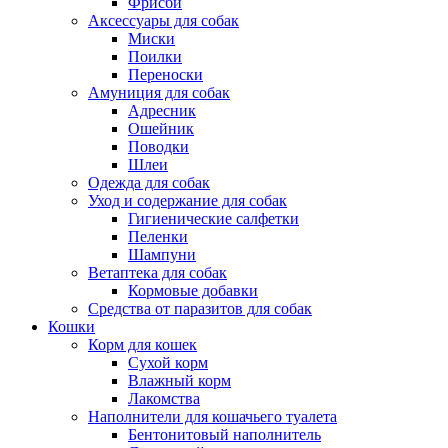
Фрисби
Аксессуары для собак
Миски
Поилки
Переноски
Амуниция для собак
Адресник
Ошейник
Поводки
Шлеи
Одежда для собак
Уход и содержание для собак
Гигиенические салфетки
Пеленки
Шампуни
Ветаптека для собак
Кормовые добавки
Средства от паразитов для собак
Кошки
Корм для кошек
Сухой корм
Влажный корм
Лакомства
Наполнители для кошачьего туалета
Бентонитовый наполнитель