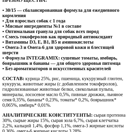
ПРЕИМУЩЕСТВА:
• 30/15 — сбалансированная формула для ежедневного
кормления
• Для взрослых собак с 1 года
• Мясные ингредиенты №1 в составе
• Оптимальная гранула для собак всех пород
• Смесь токоферолов как природный антиоксидант
• Витамины D3, E, B1, B5 и аминокислоты
• Омега-3 и Омега-6 для здоровой кожи и блестящей
шерсти
• Формула INTEGRAMIX: сушеные томаты, имбирь,
боярышник и бананы — для общего здоровья питомца
• Без ароматизаторов и искусственных красителей
СОСТАВ:
курица 25%, рис, пшеница, кукурузный глютен,
кукуруза, животные жиры (с добавлением токоферолов),
гидролизованные животные белки, свекольная пульпа,
минералы, лососевое масло 0,5%, пивные дрожжи, льняное
семя 0,35%, бананы* 0,23%, томаты* 0,2%, боярышник*
0,065%, имбирь* 0,01%.
АНАЛИТИЧЕСКИЕ КОНСТИТУЕНТЫ:
сырая протеина
30%, сырые жиры 15%, сырая зола 6,7%, сырая клетчатка
2,2%, кальций 1,4%, фосфор 1,1%, омега-3 жирные кислоты
0,36%, омега-6 жирные кислоты 3,28%.