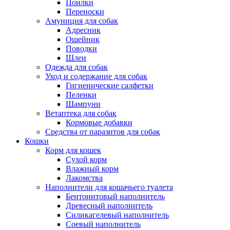
Поилки
Переноски
Амуниция для собак
Адресник
Ошейник
Поводки
Шлеи
Одежда для собак
Уход и содержание для собак
Гигиенические салфетки
Пеленки
Шампуни
Ветаптека для собак
Кормовые добавки
Средства от паразитов для собак
Кошки
Корм для кошек
Сухой корм
Влажный корм
Лакомства
Наполнители для кошачьего туалета
Бентонитовый наполнитель
Древесный наполнитель
Силикагелевый наполнитель
Соевый наполнитель