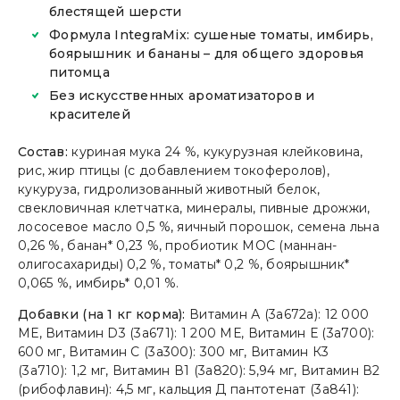
блестящей шерсти
Формула IntegraMix: сушеные томаты, имбирь,
боярышник и бананы – для общего здоровья
питомца
Без искусственных ароматизаторов и
красителей
Состав:
куриная мука 24 %, кукурузная клейковина,
рис, жир птицы (с добавлением токоферолов),
кукуруза, гидролизованный животный белок,
свекловичная клетчатка, минералы, пивные дрожжи,
лососевое масло 0,5 %, яичный порошок, семена льна
0,26 %, банан* 0,23 %, пробиотик МОС (маннан-
олигосахариды) 0,2 %, томаты* 0,2 %, боярышник*
0,065 %, имбирь* 0,01 %.
Добавки (на 1 кг корма):
Витамин А (3а672а): 12 000
МЕ, Витамин D3 (3а671): 1 200 МЕ, Витамин Е (3а700):
600 мг, Витамин С (3а300): 300 мг, Витамин К3
(3а710): 1,2 мг, Витамин В1 (3а820): 5,94 мг, Витамин В2
(рибофлавин): 4,5 мг, кальция Д пантотенат (3а841):