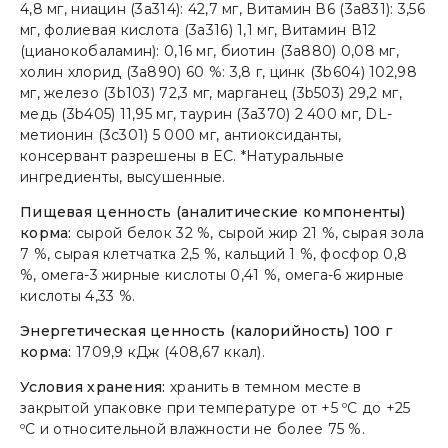
4,8 мг, ниацин (3а314): 42,7 мг, Витамин В6 (3а831): 3,56
мг, фолиевая кислота (3а316) 1,1 мг, Витамин В12
(цианокобаламин): 0,16 мг, биотин (3а880) 0,08 мг,
холин хлорид (3а890) 60 %: 3,8 г, цинк (3b604) 102,98
мг, железо (3b103) 72,3 мг, марганец (3b503) 29,2 мг,
медь (3b405) 11,95 мг, таурин (3a370) 2 400 мг, DL-
метионин (3c301) 5 000 мг, антиоксиданты,
консервант разрешены в ЕС. *Натуральные
ингредиенты, высушенные.
Пищевая ценность (аналитические компоненты)
корма:
сырой белок 32 %, сырой жир 21 %, сырая зола
7 %, сырая клетчатка 2,5 %, кальций 1 %, фосфор 0,8
%, омега-3 жирные кислоты 0,41 %, омега-6 жирные
кислоты 4,33 %.
Энергетическая ценность (калорийность) 100 г
корма:
1709,9 кДж (408,67 ккал).
Условия хранения:
хранить в темном месте в
закрытой упаковке при температуре от +5 ºС до +25
ºС и относительной влажности не более 75 %.