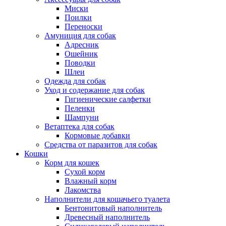
Миски
Поилки
Переноски
Амуниция для собак
Адресник
Ошейник
Поводки
Шлеи
Одежда для собак
Уход и содержание для собак
Гигиенические салфетки
Пеленки
Шампуни
Ветаптека для собак
Кормовые добавки
Средства от паразитов для собак
Кошки
Корм для кошек
Сухой корм
Влажный корм
Лакомства
Наполнители для кошачьего туалета
Бентонитовый наполнитель
Древесный наполнитель