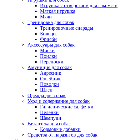
Игрушка с отверстием для лакомств
Мягкая игрушка
Мячи
Тренировка для собак
Тренировочные снаряды
Кольцо
Фрисби
Аксессуары для собак
Миски
Поилки
Переноски
Амуниция для собак
Адресник
Ошейник
Поводки
Шлеи
Одежда для собак
Уход и содержание для собак
Гигиенические салфетки
Пеленки
Шампуни
Ветаптека для собак
Кормовые добавки
Средства от паразитов для собак