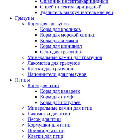
Ошейник инсектоакарицидный
Спрей инсектоакарицидный
Удалитель-выкручиватель клещей
Грызуны
Корм для грызунов
Корм для кроликов
Корм для морской свинки
Корм для хомяков
Корм для шиншилл
Сено для грызунов
Минеральные камни для грызунов
Лакомства для грызунов
Клетки для грызунов
Наполнители для грызунов
Птицы
Корм для птиц
Корм для канареек
Корм для нимф
Корм для попугаев
Минеральные камни для птиц
Лакомства для птиц
Песок для птиц
Кормушки для птиц
Поилки для птиц
Клетки для птиц