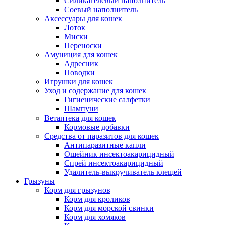
Силикагелевый наполнитель
Соевый наполнитель
Аксессуары для кошек
Лоток
Миски
Переноски
Амуниция для кошек
Адресник
Поводки
Игрушки для кошек
Уход и содержание для кошек
Гигиенические салфетки
Шампуни
Ветаптека для кошек
Кормовые добавки
Средства от паразитов для кошек
Антипаразитные капли
Ошейник инсектоакарицидный
Спрей инсектоакарицидный
Удалитель-выкручиватель клещей
Грызуны
Корм для грызунов
Корм для кроликов
Корм для морской свинки
Корм для хомяков