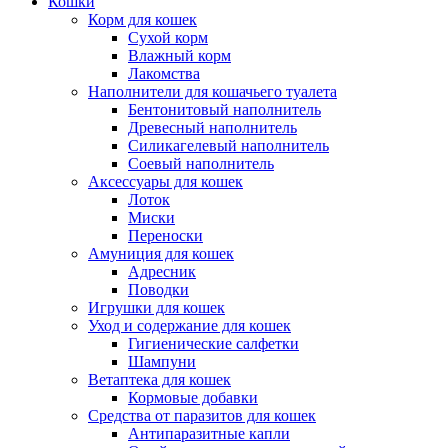
Кошки
Корм для кошек
Сухой корм
Влажный корм
Лакомства
Наполнители для кошачьего туалета
Бентонитовый наполнитель
Древесный наполнитель
Силикагелевый наполнитель
Соевый наполнитель
Аксессуары для кошек
Лоток
Миски
Переноски
Амуниция для кошек
Адресник
Поводки
Игрушки для кошек
Уход и содержание для кошек
Гигиенические салфетки
Шампуни
Ветаптека для кошек
Кормовые добавки
Средства от паразитов для кошек
Антипаразитные капли