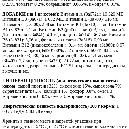
0,23%, томаты* 0,2%, боярышник* 0,065%, имбирь* 0,01%.
ДОБАВКИ (на 1 кг корма):
Витамин А (3а672а): 10 320 МЕ,
Витамин D3 (3а671): 1 032 МЕ, Витамин Е (3а700): 516 мг,
Витамин С (3а300): 258 мг, Витамин К3 (3а710): 1 мг, Витамин
В1 (3а820): 5,1 мг, Витамин В2 (рибофлавин): 3,9 мг, кальций-
Д-пантотенат (3а841): 4,1 мг, ниацин (3а314): 36,7 мг, Витамин
В6 (3а831): 3,06 мг, фолиевая кислота (3а316): 0,98 мг,
Витамин В12 (цианокобаламин): 0,14 мг, биотин (3а880): 0,07
мг, холина хлорид (3а890) 60%: 3,2 г, цинк (3b604): 83,2 мг,
железо (3b103): 30,46 мг, марганец (3b503): 24,3 мг, медь
(3b405): 7,7 мг, таурин (3a370): 2 072 мг, антиоксиданты,
консерванты, разрешенные в ЕС. *Натуральные ингредиенты,
высушенные.
ПИЩЕВАЯ ЦЕННОСТЬ (аналитические компоненты)
корма:
сырой протеин 32%, сырой жир 15%, сырая зола 7%,
сырая клетчатка 2%, кальций 1%, фосфор 0,8%, омега-3
жирные кислоты 0,36%, омега-6 жирные кислоты 3,11%.
Энергетическая ценность (калорийность) 100 г корма:
1
605,74 кДж (383,78 ккал).
Хранить в темном месте в закрытой упаковке при
температуре от +5 ºС до +25 ºС и относительной влажности не