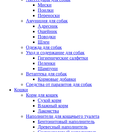
Миски
Поилки
Переноски
Амуниция для собак
Адресник
Ошейник
Поводки
Шлеи
Одежда для собак
Уход и содержание для собак
Гигиенические салфетки
Пеленки
Шампуни
Ветаптека для собак
Кормовые добавки
Средства от паразитов для собак
Кошки
Корм для кошек
Сухой корм
Влажный корм
Лакомства
Наполнители для кошачьего туалета
Бентонитовый наполнитель
Древесный наполнитель