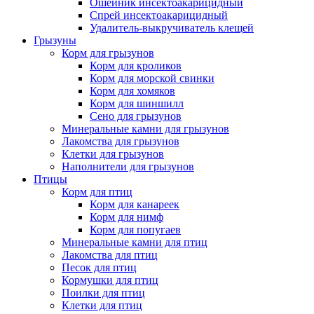
Ошейник инсектоакарицидный
Спрей инсектоакарицидный
Удалитель-выкручиватель клещей
Грызуны
Корм для грызунов
Корм для кроликов
Корм для морской свинки
Корм для хомяков
Корм для шиншилл
Сено для грызунов
Минеральные камни для грызунов
Лакомства для грызунов
Клетки для грызунов
Наполнители для грызунов
Птицы
Корм для птиц
Корм для канареек
Корм для нимф
Корм для попугаев
Минеральные камни для птиц
Лакомства для птиц
Песок для птиц
Кормушки для птиц
Поилки для птиц
Клетки для птиц