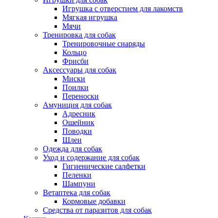
Игрушка с отверстием для лакомств
Мягкая игрушка
Мячи
Тренировка для собак
Тренировочные снаряды
Кольцо
Фрисби
Аксессуары для собак
Миски
Поилки
Переноски
Амуниция для собак
Адресник
Ошейник
Поводки
Шлеи
Одежда для собак
Уход и содержание для собак
Гигиенические салфетки
Пеленки
Шампуни
Ветаптека для собак
Кормовые добавки
Средства от паразитов для собак