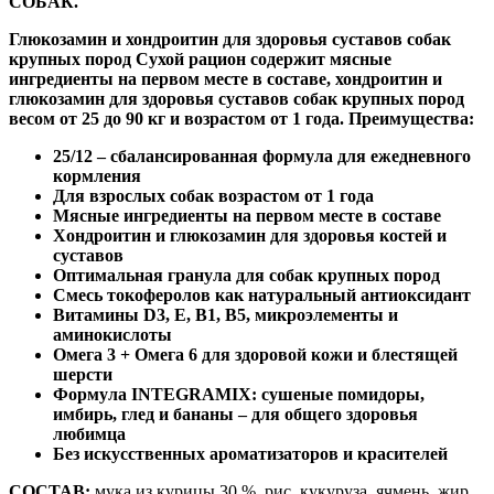
СОБАК.
Глюкозамин и хондроитин для здоровья суставов собак
крупных пород Сухой рацион содержит мясные
ингредиенты на первом месте в составе, хондроитин и
глюкозамин для здоровья суставов собак крупных пород
весом от 25 до 90 кг и возрастом от 1 года. Преимущества:
25/12 – сбалансированная формула для ежедневного
кормления
Для взрослых собак возрастом от 1 года
Мясные ингредиенты на первом месте в составе
Хондроитин и глюкозамин для здоровья костей и
суставов
Оптимальная гранула для собак крупных пород
Смесь токоферолов как натуральный антиоксидант
Витамины D3, E, B1, B5, микроэлементы и
аминокислоты
Омега 3 + Омега 6 для здоровой кожи и блестящей
шерсти
Формула INTEGRAMIX: сушеные помидоры,
имбирь, глед и бананы – для общего здоровья
любимца
Без искусственных ароматизаторов и красителей
СОСТАВ:
мука из курицы 30 %, рис, кукуруза, ячмень, жир