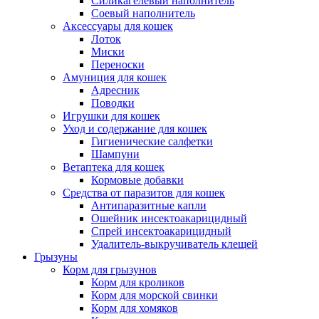
Силикагелевый наполнитель
Соевый наполнитель
Аксессуары для кошек
Лоток
Миски
Переноски
Амуниция для кошек
Адресник
Поводки
Игрушки для кошек
Уход и содержание для кошек
Гигиенические салфетки
Шампуни
Ветаптека для кошек
Кормовые добавки
Средства от паразитов для кошек
Антипаразитные капли
Ошейник инсектоакарицидный
Спрей инсектоакарицидный
Удалитель-выкручиватель клещей
Грызуны
Корм для грызунов
Корм для кроликов
Корм для морской свинки
Корм для хомяков