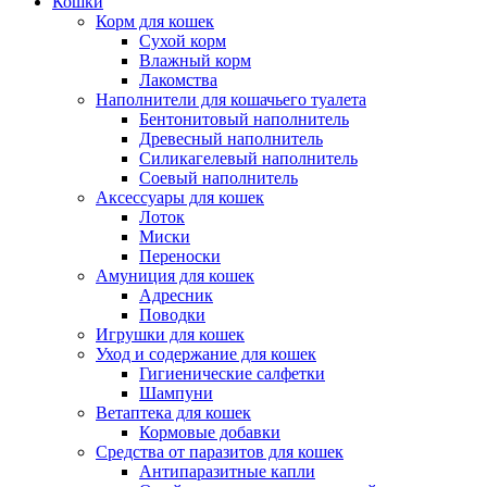
Кошки
Корм для кошек
Сухой корм
Влажный корм
Лакомства
Наполнители для кошачьего туалета
Бентонитовый наполнитель
Древесный наполнитель
Силикагелевый наполнитель
Соевый наполнитель
Аксессуары для кошек
Лоток
Миски
Переноски
Амуниция для кошек
Адресник
Поводки
Игрушки для кошек
Уход и содержание для кошек
Гигиенические салфетки
Шампуни
Ветаптека для кошек
Кормовые добавки
Средства от паразитов для кошек
Антипаразитные капли