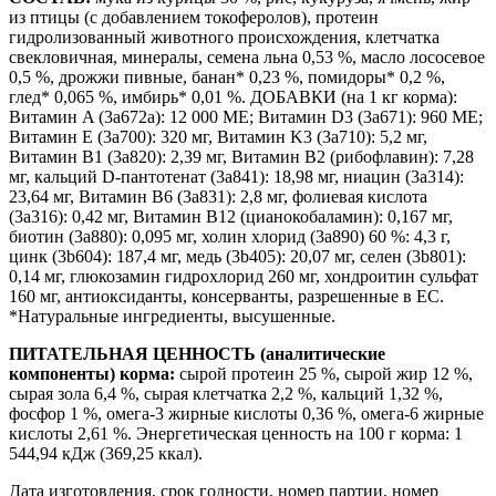
из птицы (с добавлением токоферолов), протеин
гидролизованный животного происхождения, клетчатка
свекловичная, минералы, семена льна 0,53 %, масло лососевое
0,5 %, дрожжи пивные, банан* 0,23 %, помидоры* 0,2 %,
глед* 0,065 %, имбирь* 0,01 %. ДОБАВКИ (на 1 кг корма):
Витамин A (3a672a): 12 000 МЕ; Витамин D3 (3a671): 960 МЕ;
Витамин E (3a700): 320 мг, Витамин K3 (3a710): 5,2 мг,
Витамин B1 (3a820): 2,39 мг, Витамин B2 (рибофлавин): 7,28
мг, кальций D-пантотенат (3a841): 18,98 мг, ниацин (3a314):
23,64 мг, Витамин B6 (3a831): 2,8 мг, фолиевая кислота
(3a316): 0,42 мг, Витамин B12 (цианокобаламин): 0,167 мг,
биотин (3a880): 0,095 мг, холин хлорид (3a890) 60 %: 4,3 г,
цинк (3b604): 187,4 мг, медь (3b405): 20,07 мг, селен (3b801):
0,14 мг, глюкозамин гидрохлорид 260 мг, хондроитин сульфат
160 мг, антиоксиданты, консерванты, разрешенные в ЕС.
*Натуральные ингредиенты, высушенные.
ПИТАТЕЛЬНАЯ ЦЕННОСТЬ (аналитические
компоненты) корма:
сырой протеин 25 %, сырой жир 12 %,
сырая зола 6,4 %, сырая клетчатка 2,2 %, кальций 1,32 %,
фосфор 1 %, омега-3 жирные кислоты 0,36 %, омега-6 жирные
кислоты 2,61 %. Энергетическая ценность на 100 г корма: 1
544,94 кДж (369,25 ккал).
Дата изготовления, срок годности, номер партии, номер