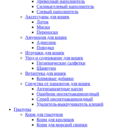
Древесный наполнитель
Силикагелевый наполнитель
Соевый наполнитель
Аксессуары для кошек
Лоток
Миски
Переноски
Амуниция для кошек
Адресник
Поводки
Игрушки для кошек
Уход и содержание для кошек
Гигиенические салфетки
Шампуни
Ветаптека для кошек
Кормовые добавки
Средства от паразитов для кошек
Антипаразитные капли
Ошейник инсектоакарицидный
Спрей инсектоакарицидный
Удалитель-выкручиватель клещей
Грызуны
Корм для грызунов
Корм для кроликов
Корм для морской свинки