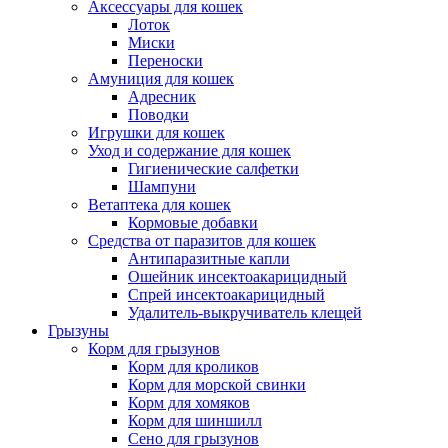
Аксессуары для кошек
Лоток
Миски
Переноски
Амуниция для кошек
Адресник
Поводки
Игрушки для кошек
Уход и содержание для кошек
Гигиенические салфетки
Шампуни
Ветаптека для кошек
Кормовые добавки
Средства от паразитов для кошек
Антипаразитные капли
Ошейник инсектоакарицидный
Спрей инсектоакарицидный
Удалитель-выкручиватель клещей
Грызуны
Корм для грызунов
Корм для кроликов
Корм для морской свинки
Корм для хомяков
Корм для шиншилл
Сено для грызунов