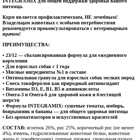
INTEGRAMIX для общей поддержки здоровья вашего
питомца.
Корм является профилактическим, НЕ лечебным!
Владельцам животных с особыми потребностями
рекомендуется проконсультироваться с ветеринарным
врачом!
ПРЕИМУЩЕСТВА:
• 23/12 — сбалансированная формула для ежедневного
кормления
• Для взрослых собак с 1 года
• Мясные ингредиенты №1 в составе
• Оптимальная гранула для взрослых собак мелких пород
• Смесь токоферолов как природный антиоксидант
• Витамины D3, E, B1, B5 и аминокислоты
• Омега-3 и Омега-6 для здоровой кожи и блестящей
шерсти
• Формула INTEGRAMIX: сушеные томаты, имбирь,
боярышник и бананы — для общего здоровья питомца
• Без ароматизаторов и искусственных красителей
СОСТАВ:
ягненок 26%, рис 25%, коричневый рис (не менее
4%), ячмень, гидролизованные животные белки, животные
жиры (с токоферолами), пивные дрожжи, свекольная пульпа,