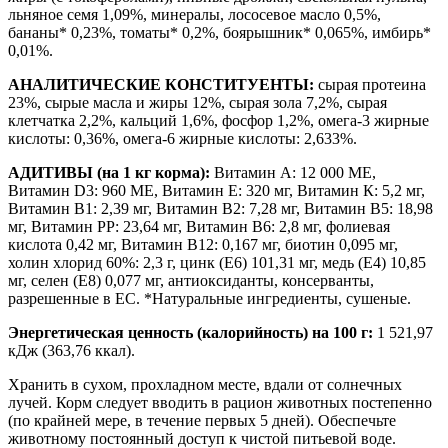
льняное семя 1,09%, минералы, лососевое масло 0,5%,
бананы* 0,23%, томаты* 0,2%, боярышник* 0,065%, имбирь*
0,01%.
АНАЛИТИЧЕСКИЕ КОНСТИТУЕНТЫ:
сырая протеина
23%, сырые масла и жиры 12%, сырая зола 7,2%, сырая
клетчатка 2,2%, кальций 1,6%, фосфор 1,2%, омега-3 жирные
кислоты: 0,36%, омега-6 жирные кислоты: 2,633%.
АДИТИВЫ (на 1 кг корма):
Витамин А: 12 000 МЕ,
Витамин D3: 960 МЕ, Витамин Е: 320 мг, Витамин К: 5,2 мг,
Витамин В1: 2,39 мг, Витамин В2: 7,28 мг, Витамин В5: 18,98
мг, Витамин PP: 23,64 мг, Витамин В6: 2,8 мг, фолиевая
кислота 0,42 мг, Витамин В12: 0,167 мг, биотин 0,095 мг,
холин хлорид 60%: 2,3 г, цинк (E6) 101,31 мг, медь (E4) 10,85
мг, селен (E8) 0,077 мг, антиоксиданты, консерванты,
разрешенные в ЕС. *Натуральные ингредиенты, сушеные.
Энергетическая ценность (калорийность) на 100 г:
1 521,97
кДж (363,76 ккал).
Хранить в сухом, прохладном месте, вдали от солнечных
лучей. Корм следует вводить в рацион животных постепенно
(по крайней мере, в течение первых 5 дней). Обеспечьте
животному постоянный доступ к чистой питьевой воде.