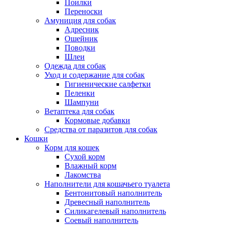
Поилки
Переноски
Амуниция для собак
Адресник
Ошейник
Поводки
Шлеи
Одежда для собак
Уход и содержание для собак
Гигиенические салфетки
Пеленки
Шампуни
Ветаптека для собак
Кормовые добавки
Средства от паразитов для собак
Кошки
Корм для кошек
Сухой корм
Влажный корм
Лакомства
Наполнители для кошачьего туалета
Бентонитовый наполнитель
Древесный наполнитель
Силикагелевый наполнитель
Соевый наполнитель