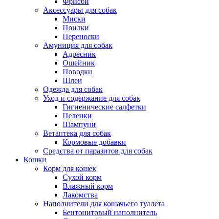
Фрисби
Аксессуары для собак
Миски
Поилки
Переноски
Амуниция для собак
Адресник
Ошейник
Поводки
Шлеи
Одежда для собак
Уход и содержание для собак
Гигиенические салфетки
Пеленки
Шампуни
Ветаптека для собак
Кормовые добавки
Средства от паразитов для собак
Кошки
Корм для кошек
Сухой корм
Влажный корм
Лакомства
Наполнители для кошачьего туалета
Бентонитовый наполнитель