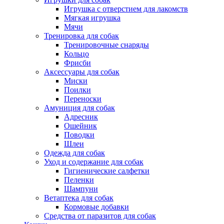
Игрушка с отверстием для лакомств
Мягкая игрушка
Мячи
Тренировка для собак
Тренировочные снаряды
Кольцо
Фрисби
Аксессуары для собак
Миски
Поилки
Переноски
Амуниция для собак
Адресник
Ошейник
Поводки
Шлеи
Одежда для собак
Уход и содержание для собак
Гигиенические салфетки
Пеленки
Шампуни
Ветаптека для собак
Кормовые добавки
Средства от паразитов для собак