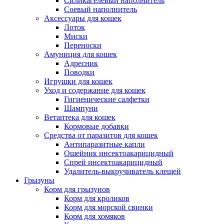
Силикагелевый наполнитель
Соевый наполнитель
Аксессуары для кошек
Лоток
Миски
Переноски
Амуниция для кошек
Адресник
Поводки
Игрушки для кошек
Уход и содержание для кошек
Гигиенические салфетки
Шампуни
Ветаптека для кошек
Кормовые добавки
Средства от паразитов для кошек
Антипаразитные капли
Ошейник инсектоакарицидный
Спрей инсектоакарицидный
Удалитель-выкручиватель клещей
Грызуны
Корм для грызунов
Корм для кроликов
Корм для морской свинки
Корм для хомяков