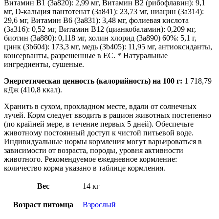
Витамин В1 (3а820): 2,99 мг, Витамин В2 (рибофлавин): 9,1
мг, D-кальция пантотенат (3а841): 23,73 мг, ниацин (3а314):
29,6 мг, Витамин В6 (3а831): 3,48 мг, фолиевая кислота
(3а316): 0,52 мг, Витамин В12 (цианкобаламин): 0,209 мг,
биотин (3а880): 0,118 мг, холин хлорид (3а890) 60%: 5,1 г,
цинк (3b604): 173,3 мг, медь (3b405): 11,95 мг, антиоксиданты,
консерванты, разрешенные в ЕС. * Натуральные
ингредиенты, сушеные.
Энергетическая ценность (калорийность) на 100 г:
1 718,79
кДж (410,8 ккал).
Хранить в сухом, прохладном месте, вдали от солнечных
лучей. Корм следует вводить в рацион животных постепенно
(по крайней мере, в течение первых 5 дней). Обеспечьте
животному постоянный доступ к чистой питьевой воде.
Индивидуальные нормы кормления могут варьироваться в
зависимости от возраста, породы, уровня активности
животного. Рекомендуемое ежедневное кормление:
количество корма указано в таблице кормления.
Вес
14 кг
Возраст питомца
Взрослый