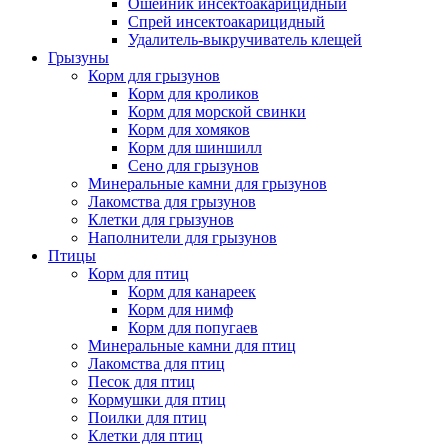
Ошейник инсектоакарицидный
Спрей инсектоакарицидный
Удалитель-выкручиватель клещей
Грызуны
Корм для грызунов
Корм для кроликов
Корм для морской свинки
Корм для хомяков
Корм для шиншилл
Сено для грызунов
Минеральные камни для грызунов
Лакомства для грызунов
Клетки для грызунов
Наполнители для грызунов
Птицы
Корм для птиц
Корм для канареек
Корм для нимф
Корм для попугаев
Минеральные камни для птиц
Лакомства для птиц
Песок для птиц
Кормушки для птиц
Поилки для птиц
Клетки для птиц