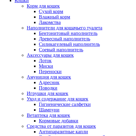
Кошки
Корм для кошек
Сухой корм
Влажный корм
Лакомства
Наполнители для кошачьего туалета
Бентонитовый наполнитель
Древесный наполнитель
Силикагелевый наполнитель
Соевый наполнитель
Аксессуары для кошек
Лоток
Миски
Переноски
Амуниция для кошек
Адресник
Поводки
Игрушки для кошек
Уход и содержание для кошек
Гигиенические салфетки
Шампуни
Ветаптека для кошек
Кормовые добавки
Средства от паразитов для кошек
Антипаразитные капли