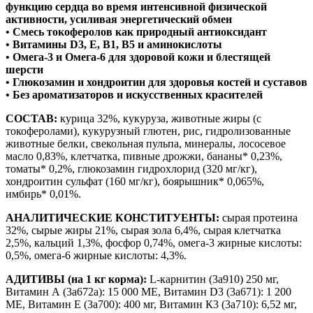
функцию сердца во время интенсивной физической
активности, усиливая энергетический обмен
• Смесь токоферолов как природный антиоксидант
• Витамины D3, E, B1, B5 и аминокислоты
• Омега-3 и Омега-6 для здоровой кожи и блестящей
шерсти
• Глюкозамин и хондроитин для здоровья костей и суставов
• Без ароматизаторов и искусственных красителей
СОСТАВ:
курица 32%, кукуруза, животные жиры (с
токоферолами), кукурузный глютен, рис, гидролизованные
животные белки, свекольная пульпа, минералы, лососевое
масло 0,83%, клетчатка, пивные дрожжи, бананы* 0,23%,
томаты* 0,2%, глюкозамин гидрохлорид (320 мг/кг),
хондроитин сульфат (160 мг/кг), боярышник* 0,065%,
имбирь* 0,01%.
АНАЛИТИЧЕСКИЕ КОНСТИТУЕНТЫ:
сырая протеина
32%, сырые жиры 21%, сырая зола 6,4%, сырая клетчатка
2,5%, кальций 1,3%, фосфор 0,74%, омега-3 жирные кислоты:
0,5%, омега-6 жирные кислоты: 4,3%.
АДИТИВЫ (на 1 кг корма):
L-карнитин (3а910) 250 мг,
Витамин А (3а672а): 15 000 МЕ, Витамин D3 (3а671): 1 200
МЕ, Витамин Е (3а700): 400 мг, Витамин К3 (3а710): 6,52 мг,