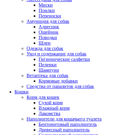
Миски
Поилки
Переноски
Амуниция для собак
Адресник
Ошейник
Поводки
Шлеи
Одежда для собак
Уход и содержание для собак
Гигиенические салфетки
Пеленки
Шампуни
Ветаптека для собак
Кормовые добавки
Средства от паразитов для собак
Кошки
Корм для кошек
Сухой корм
Влажный корм
Лакомства
Наполнители для кошачьего туалета
Бентонитовый наполнитель
Древесный наполнитель