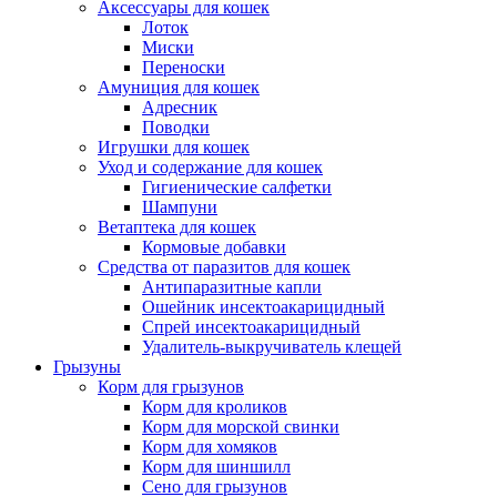
Аксессуары для кошек
Лоток
Миски
Переноски
Амуниция для кошек
Адресник
Поводки
Игрушки для кошек
Уход и содержание для кошек
Гигиенические салфетки
Шампуни
Ветаптека для кошек
Кормовые добавки
Средства от паразитов для кошек
Антипаразитные капли
Ошейник инсектоакарицидный
Спрей инсектоакарицидный
Удалитель-выкручиватель клещей
Грызуны
Корм для грызунов
Корм для кроликов
Корм для морской свинки
Корм для хомяков
Корм для шиншилл
Сено для грызунов