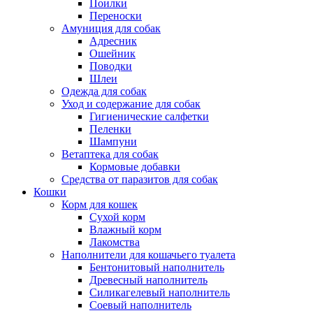
Поилки
Переноски
Амуниция для собак
Адресник
Ошейник
Поводки
Шлеи
Одежда для собак
Уход и содержание для собак
Гигиенические салфетки
Пеленки
Шампуни
Ветаптека для собак
Кормовые добавки
Средства от паразитов для собак
Кошки
Корм для кошек
Сухой корм
Влажный корм
Лакомства
Наполнители для кошачьего туалета
Бентонитовый наполнитель
Древесный наполнитель
Силикагелевый наполнитель
Соевый наполнитель