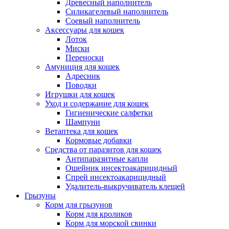
Древесный наполнитель
Силикагелевый наполнитель
Соевый наполнитель
Аксессуары для кошек
Лоток
Миски
Переноски
Амуниция для кошек
Адресник
Поводки
Игрушки для кошек
Уход и содержание для кошек
Гигиенические салфетки
Шампуни
Ветаптека для кошек
Кормовые добавки
Средства от паразитов для кошек
Антипаразитные капли
Ошейник инсектоакарицидный
Спрей инсектоакарицидный
Удалитель-выкручиватель клещей
Грызуны
Корм для грызунов
Корм для кроликов
Корм для морской свинки