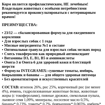
Корм является профилактическим, НЕ лечебным!
Владельцам животных с особыми потребностями
рекомендуется проконсультироваться с ветеринарным
врачом!
ПРЕИМУЩЕСТВА:
• 23/12 — сбалансированная формула для ежедневного
кормления
• Для взрослых собак с 1 года
• Мясные ингредиенты №1 в составе
• Оптимальная гранула для взрослых собак мелких пород
• Смесь токоферолов как природный антиоксидант
• Витамины D3, E, B1, B5 и аминокислоты
• Омега-3 и Омега-6 для здоровой кожи и блестящей
шерсти
• Формула INTEGRAMIX: сушеные томаты, имбирь,
боярышник и бананы — для общего здоровья питомца
• Без ароматизаторов и искусственных красителей
СОСТАВ:
ягненок 26%, рис 25%, коричневый рис (не менее
4%), ячмень, гидролизованные животные белки, животные
жиры (с токоферолами), пивные дрожжи, свекольная пульпа,
льняное семя 1,09%, минералы, лососевое масло 0,5%,
бананы* 0,23%, томаты* 0,2%, боярышник* 0,065%, имбирь*