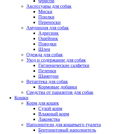
Фрисби
Аксессуары для собак
Миски
Поилки
Переноски
Амуниция для собак
Адресник
Ошейник
Поводки
Шлеи
Одежда для собак
Уход и содержание для собак
Гигиенические салфетки
Пеленки
Шампуни
Ветаптека для собак
Кормовые добавки
Средства от паразитов для собак
Кошки
Корм для кошек
Сухой корм
Влажный корм
Лакомства
Наполнители для кошачьего туалета
Бентонитовый наполнитель