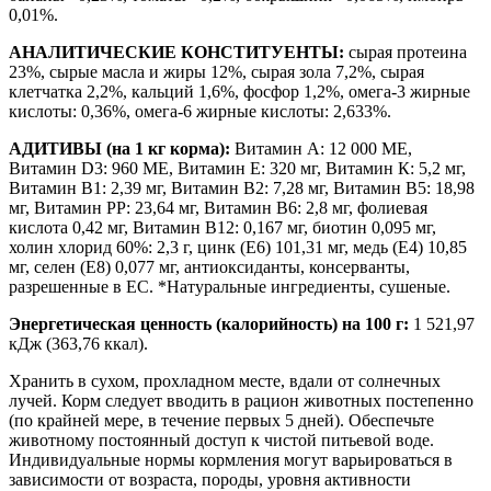
0,01%.
АНАЛИТИЧЕСКИЕ КОНСТИТУЕНТЫ:
сырая протеина
23%, сырые масла и жиры 12%, сырая зола 7,2%, сырая
клетчатка 2,2%, кальций 1,6%, фосфор 1,2%, омега-3 жирные
кислоты: 0,36%, омега-6 жирные кислоты: 2,633%.
АДИТИВЫ (на 1 кг корма):
Витамин А: 12 000 МЕ,
Витамин D3: 960 МЕ, Витамин Е: 320 мг, Витамин К: 5,2 мг,
Витамин В1: 2,39 мг, Витамин В2: 7,28 мг, Витамин В5: 18,98
мг, Витамин PP: 23,64 мг, Витамин В6: 2,8 мг, фолиевая
кислота 0,42 мг, Витамин В12: 0,167 мг, биотин 0,095 мг,
холин хлорид 60%: 2,3 г, цинк (E6) 101,31 мг, медь (E4) 10,85
мг, селен (E8) 0,077 мг, антиоксиданты, консерванты,
разрешенные в ЕС. *Натуральные ингредиенты, сушеные.
Энергетическая ценность (калорийность) на 100 г:
1 521,97
кДж (363,76 ккал).
Хранить в сухом, прохладном месте, вдали от солнечных
лучей. Корм следует вводить в рацион животных постепенно
(по крайней мере, в течение первых 5 дней). Обеспечьте
животному постоянный доступ к чистой питьевой воде.
Индивидуальные нормы кормления могут варьироваться в
зависимости от возраста, породы, уровня активности