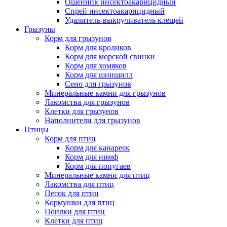
Ошейник инсектоакарицидный
Спрей инсектоакарицидный
Удалитель-выкручиватель клещей
Грызуны
Корм для грызунов
Корм для кроликов
Корм для морской свинки
Корм для хомяков
Корм для шиншилл
Сено для грызунов
Минеральные камни для грызунов
Лакомства для грызунов
Клетки для грызунов
Наполнители для грызунов
Птицы
Корм для птиц
Корм для канареек
Корм для нимф
Корм для попугаев
Минеральные камни для птиц
Лакомства для птиц
Песок для птиц
Кормушки для птиц
Поилки для птиц
Клетки для птиц