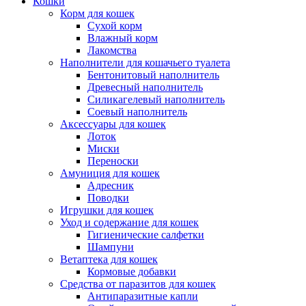
Кошки
Корм для кошек
Сухой корм
Влажный корм
Лакомства
Наполнители для кошачьего туалета
Бентонитовый наполнитель
Древесный наполнитель
Силикагелевый наполнитель
Соевый наполнитель
Аксессуары для кошек
Лоток
Миски
Переноски
Амуниция для кошек
Адресник
Поводки
Игрушки для кошек
Уход и содержание для кошек
Гигиенические салфетки
Шампуни
Ветаптека для кошек
Кормовые добавки
Средства от паразитов для кошек
Антипаразитные капли