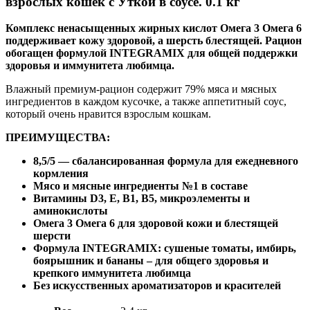
взрослых кошек с Уткой в соусе. 0.1 кг
Комплекс ненасыщенных жирных кислот Омега 3 Омега 6
поддерживает кожу здоровой, а шерсть блестящей. Рацион
обогащен формулой INTEGRAMIX для общей поддержки
здоровья и иммунитета любимца.
Влажный премиум-рацион содержит 79% мяса и мясных
ингредиентов в каждом кусочке, а также аппетитный соус,
который очень нравится взрослым кошкам.
ПРЕИМУЩЕСТВА:
8,5/5 — сбалансированная формула для ежедневного
кормления
Мясо и мясные ингредиенты №1 в составе
Витамины D3, E, B1, B5, микроэлементы и
аминокислоты
Омега 3 Омега 6 для здоровой кожи и блестящей
шерсти
Формула INTEGRAMIX: сушеные томаты, имбирь,
боярышник и бананы – для общего здоровья и
крепкого иммунитета любимца
Без искусственных ароматизаторов и красителей