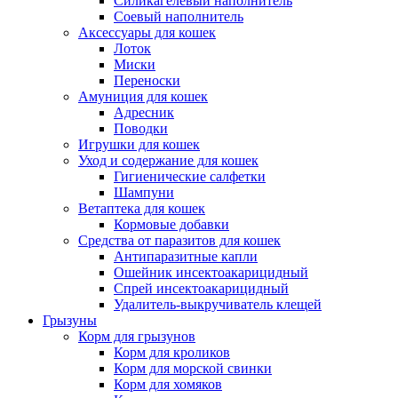
Силикагелевый наполнитель
Соевый наполнитель
Аксессуары для кошек
Лоток
Миски
Переноски
Амуниция для кошек
Адресник
Поводки
Игрушки для кошек
Уход и содержание для кошек
Гигиенические салфетки
Шампуни
Ветаптека для кошек
Кормовые добавки
Средства от паразитов для кошек
Антипаразитные капли
Ошейник инсектоакарицидный
Спрей инсектоакарицидный
Удалитель-выкручиватель клещей
Грызуны
Корм для грызунов
Корм для кроликов
Корм для морской свинки
Корм для хомяков