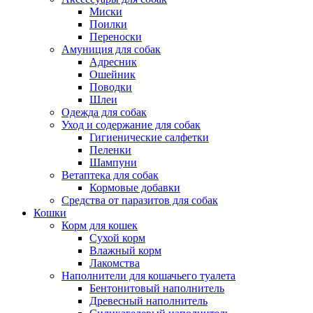
Миски
Поилки
Переноски
Амуниция для собак
Адресник
Ошейник
Поводки
Шлеи
Одежда для собак
Уход и содержание для собак
Гигиенические салфетки
Пеленки
Шампуни
Ветаптека для собак
Кормовые добавки
Средства от паразитов для собак
Кошки
Корм для кошек
Сухой корм
Влажный корм
Лакомства
Наполнители для кошачьего туалета
Бентонитовый наполнитель
Древесный наполнитель