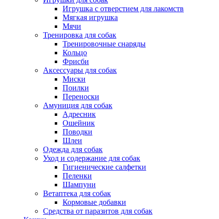
Игрушка с отверстием для лакомств
Мягкая игрушка
Мячи
Тренировка для собак
Тренировочные снаряды
Кольцо
Фрисби
Аксессуары для собак
Миски
Поилки
Переноски
Амуниция для собак
Адресник
Ошейник
Поводки
Шлеи
Одежда для собак
Уход и содержание для собак
Гигиенические салфетки
Пеленки
Шампуни
Ветаптека для собак
Кормовые добавки
Средства от паразитов для собак