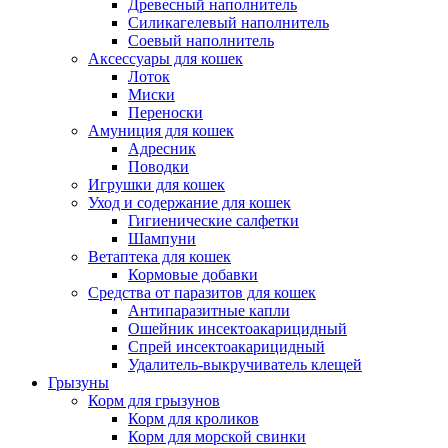
Древесный наполнитель
Силикагелевый наполнитель
Соевый наполнитель
Аксессуары для кошек
Лоток
Миски
Переноски
Амуниция для кошек
Адресник
Поводки
Игрушки для кошек
Уход и содержание для кошек
Гигиенические салфетки
Шампуни
Ветаптека для кошек
Кормовые добавки
Средства от паразитов для кошек
Антипаразитные капли
Ошейник инсектоакарицидный
Спрей инсектоакарицидный
Удалитель-выкручиватель клещей
Грызуны
Корм для грызунов
Корм для кроликов
Корм для морской свинки