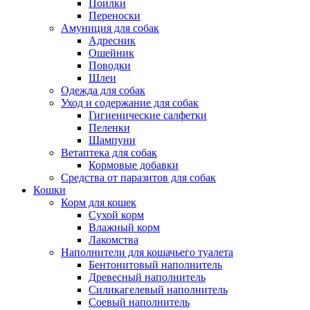
Поилки
Переноски
Амуниция для собак
Адресник
Ошейник
Поводки
Шлеи
Одежда для собак
Уход и содержание для собак
Гигиенические салфетки
Пеленки
Шампуни
Ветаптека для собак
Кормовые добавки
Средства от паразитов для собак
Кошки
Корм для кошек
Сухой корм
Влажный корм
Лакомства
Наполнители для кошачьего туалета
Бентонитовый наполнитель
Древесный наполнитель
Силикагелевый наполнитель
Соевый наполнитель