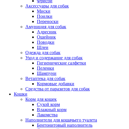
Фрисби
Аксессуары для собак
Миски
Поилки
Переноски
Амуниция для собак
Адресник
Ошейник
Поводки
Шлеи
Одежда для собак
Уход и содержание для собак
Гигиенические салфетки
Пеленки
Шампуни
Ветаптека для собак
Кормовые добавки
Средства от паразитов для собак
Кошки
Корм для кошек
Сухой корм
Влажный корм
Лакомства
Наполнители для кошачьего туалета
Бентонитовый наполнитель