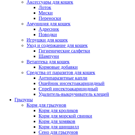
Аксессуары для кошек
Лоток
Миски
Переноски
Амуниция для кошек
Адресник
Поводки
Игрушки для кошек
Уход и содержание для кошек
Гигиенические салфетки
Шампуни
Ветаптека для кошек
Кормовые добавки
Средства от паразитов для кошек
Антипаразитные капли
Ошейник инсектоакарицидный
Спрей инсектоакарицидный
Удалитель-выкручиватель клещей
Грызуны
Корм для грызунов
Корм для кроликов
Корм для морской свинки
Корм для хомяков
Корм для шиншилл
Сено для грызунов