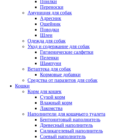
Поилки
Переноски
Амуниция для собак
Адресник
Ошейник
Поводки
Шлеи
Одежда для собак
Уход и содержание для собак
Гигиенические салфетки
Пеленки
Шампуни
Ветаптека для собак
Кормовые добавки
Средства от паразитов для собак
Кошки
Корм для кошек
Сухой корм
Влажный корм
Лакомства
Наполнители для кошачьего туалета
Бентонитовый наполнитель
Древесный наполнитель
Силикагелевый наполнитель
Соевый наполнитель