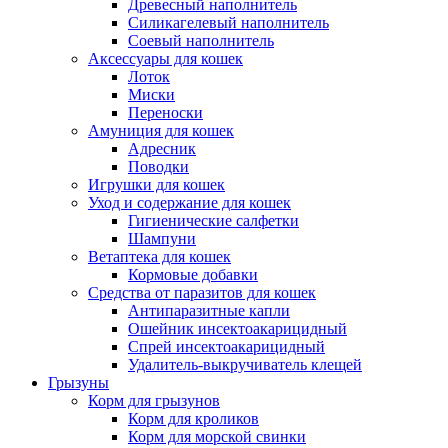
Древесный наполнитель
Силикагелевый наполнитель
Соевый наполнитель
Аксессуары для кошек
Лоток
Миски
Переноски
Амуниция для кошек
Адресник
Поводки
Игрушки для кошек
Уход и содержание для кошек
Гигиенические салфетки
Шампуни
Ветаптека для кошек
Кормовые добавки
Средства от паразитов для кошек
Антипаразитные капли
Ошейник инсектоакарицидный
Спрей инсектоакарицидный
Удалитель-выкручиватель клещей
Грызуны
Корм для грызунов
Корм для кроликов
Корм для морской свинки