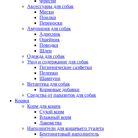
Фрисби
Аксессуары для собак
Миски
Поилки
Переноски
Амуниция для собак
Адресник
Ошейник
Поводки
Шлеи
Одежда для собак
Уход и содержание для собак
Гигиенические салфетки
Пеленки
Шампуни
Ветаптека для собак
Кормовые добавки
Средства от паразитов для собак
Кошки
Корм для кошек
Сухой корм
Влажный корм
Лакомства
Наполнители для кошачьего туалета
Бентонитовый наполнитель