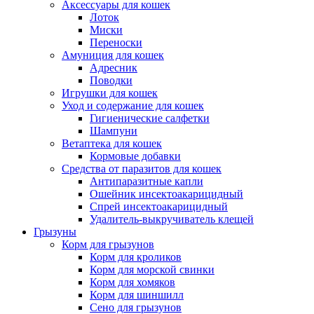
Аксессуары для кошек
Лоток
Миски
Переноски
Амуниция для кошек
Адресник
Поводки
Игрушки для кошек
Уход и содержание для кошек
Гигиенические салфетки
Шампуни
Ветаптека для кошек
Кормовые добавки
Средства от паразитов для кошек
Антипаразитные капли
Ошейник инсектоакарицидный
Спрей инсектоакарицидный
Удалитель-выкручиватель клещей
Грызуны
Корм для грызунов
Корм для кроликов
Корм для морской свинки
Корм для хомяков
Корм для шиншилл
Сено для грызунов